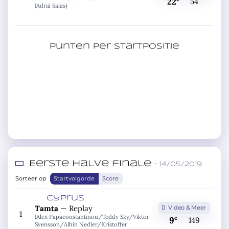
22
54
(Adrià Salas)
Punten per startpositie
Eerste halve finale
– 14/05/2019
Sorteer op
Startvolgorde
Score
Cyprus
Tamta
—
Replay
Video & Meer
1
(Alex Papaconstantinou/
Teddy Sky/
Viktor
e
9
149
Svensson/
Albin Nedler/
Kristoffer