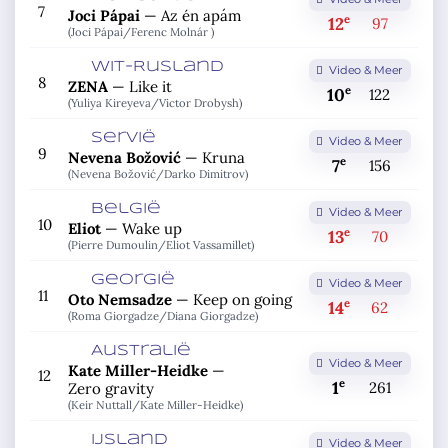
7
Joci Pápai
—
Az én apám
e
12
97
(Joci Pápai/
Ferenc Molnár )
Wit-Rusland
Video & Meer
8
ZENA
—
Like it
e
10
122
(Yuliya Kireyeva/
Victor Drobysh)
Servië
Video & Meer
9
Nevena Božović
—
Kruna
e
7
156
(Nevena Božović/
Darko Dimitrov)
België
Video & Meer
10
Eliot
—
Wake up
e
13
70
(Pierre Dumoulin/
Eliot Vassamillet)
Georgië
Video & Meer
11
Oto Nemsadze
—
Keep on going
e
14
62
(Roma Giorgadze/
Diana Giorgadze)
Australië
Video & Meer
Kate Miller-Heidke
—
12
e
1
261
Zero gravity
(Keir Nuttall/
Kate Miller-Heidke)
IJsland
Video & Meer