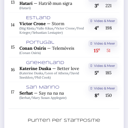
13
Hatari
—
Hatrið mun sigra
e
3
221
(Hatari)
Estland
Video & Meer
Victor Crone
—
Storm
14
e
4
198
(Stig Rästa/
Vallo Kikas/
Victor Crone/
Fred
Krieger/
Sebastian Lestapier)
Portugal
Video & Meer
15
Conan Osíris
—
Telemóveis
e
15
51
(Conan Osíris)
Griekenland
Video & Meer
Katerine Duska
—
Better love
16
e
5
185
(Katerine Duska/
Leon of Athens/
David
Sneddon/
Phil Cook)
San Marino
Video & Meer
17
Serhat
—
Say na na na
e
8
150
(Serhat/
Mary Susan Applegate)
Punten per startpositie