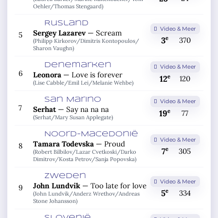
Oehler/
Thomas Stengaard)
Rusland
Video & Meer
Sergey Lazarev
—
Scream
5
e
3
370
(Philipp Kirkorov/
Dimitris Kontopoulos/
Sharon Vaughn)
Denemarken
Video & Meer
6
Leonora
—
Love is forever
e
12
120
(Lise Cabble/
Emil Lei/
Melanie Wehbe)
San Marino
Video & Meer
7
Serhat
—
Say na na na
e
19
77
(Serhat/
Mary Susan Applegate)
Noord-Macedonië
Video & Meer
Tamara Todevska
—
Proud
8
e
7
305
(Robert Bilbilov/
Lazar Cvetkoski/
Darko
Dimitrov/
Kosta Petrov/
Sanja Popovska)
Zweden
Video & Meer
John Lundvik
—
Too late for love
9
e
5
334
(John Lundvik/
Anderz Wrethov/
Andreas
Stone Johansson)