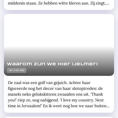
middenin staan. Ze hebben witte kleren aan. Zij zingt,
hij houdt een gitaar vast. Niets gebeurt er verder, drie
minuten lang helemaal niets, op … »
Waarom zijn we hier (Jelmer)
TEL AVIV 2019
De zaal was een golf van gejuich. Achter haar
figureerde nog het decor van haar slotoptreden: de
maneki neko gelukskittens zwaaiden ons uit. ‘Thank
you!’ riep ze, nog nahijgend. ‘I love my country. Next
time in Jerusalem!’ En ik weet nog hoe we naar buiten
liepen. Het zat erop. Het jaar ervoor, 2017, was het jaar
van de catharsis, van … »