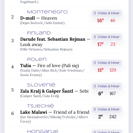
Fogelmark )
Montenegro
Video & Meer
2
D-moll
—
Heaven
e
16
46
(Dejan Božović/
Adis Eminić)
Finland
Video & Meer
Darude feat. Sebastian Rejman
—
3
e
17
23
Look away
(Ville Virtanen/
Sebastian Rejman)
Polen
Video & Meer
Tulia
—
Fire of love (Pali się)
4
e
11
120
(Nadia Dalin/
Allan Rich/
Jude Friedman/
Sonia Krasny)
Slovenië
Video & Meer
5
Zala Kralj & Gašper Šantl
—
Sebi
e
6
167
(Gašper Šantl/
Zala Kralj)
Tsjechië
Video & Meer
Lake Malawi
—
Friend of a friend
6
e
2
242
(Jan Steinsdoerfer/
Mikołaj Trybulec/
Albert
Černý)
Hongarije
Video & Meer