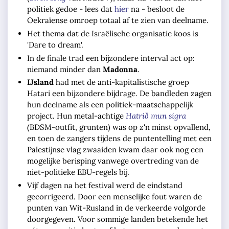
politiek gedoe - lees dat
hier
na - besloot de
Oekraïense omroep totaal af te zien van deelname.
Het thema dat de Israëlische organisatie koos is
'Dare to dream'.
In de finale trad een bijzondere interval act op:
niemand minder dan
Madonna
.
IJsland
had met de anti-kapitalistische groep
Hatari een bijzondere bijdrage. De bandleden zagen
hun deelname als een politiek-maatschappelijk
project. Hun metal-achtige
Hatrið mun sigra
(BDSM-outfit, grunten) was op z'n minst opvallend,
en toen de zangers tijdens de puntentelling met een
Palestijnse vlag zwaaiden kwam daar ook nog een
mogelijke berisping vanwege overtreding van de
niet-politieke EBU-regels bij.
Vijf dagen na het festival werd de eindstand
gecorrigeerd. Door een menselijke fout waren de
punten van Wit-Rusland in de verkeerde volgorde
doorgegeven. Voor sommige landen betekende het