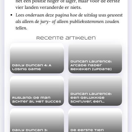
nét een positie hoger of lager, maar voor de eerste
vier landen veranderde er niets.
Lees onderaan deze pagina hoe de uitslag was geweest
als alleen de jury- of alleen publieksstemmen zouden
tellen.
Recente artikelen
Duncan Laurence:
Daily Duncan 4: A
Arcade nader
losing game
bekeken [update]
Duncan Laurence:
Rusland: de man
een gelukkige
achter al het succes
schrijver, een
gelukkige zanger
Daily Duncan 3:
De eerste tien