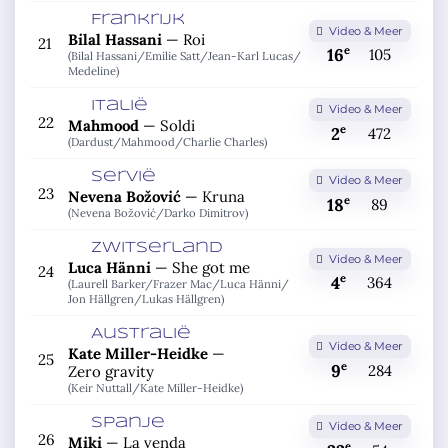
Frankrijk
Video & Meer
Bilal Hassani
—
Roi
21
e
16
105
(Bilal Hassani/
Emilie Satt/
Jean-Karl Lucas/
Medeline)
Italië
Video & Meer
22
Mahmood
—
Soldi
e
2
472
(Dardust/
Mahmood/
Charlie Charles)
Servië
Video & Meer
23
Nevena Božović
—
Kruna
e
18
89
(Nevena Božović/
Darko Dimitrov)
Zwitserland
Video & Meer
Luca Hänni
—
She got me
24
e
4
364
(Laurell Barker/
Frazer Mac/
Luca Hänni/
Jon Hällgren/
Lukas Hällgren)
Australië
Video & Meer
Kate Miller-Heidke
—
25
e
9
284
Zero gravity
(Keir Nuttall/
Kate Miller-Heidke)
Spanje
Video & Meer
26
Miki
—
La venda
e