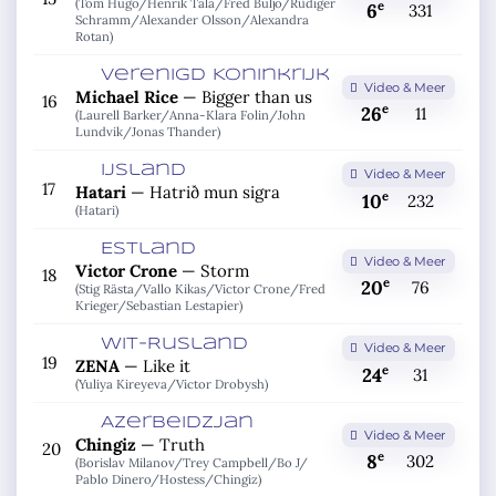
(Tom Hugo/
Henrik Tala/
Fred Buljo/
Rûdiger
e
6
331
Schramm/
Alexander Olsson/
Alexandra
Rotan)
Verenigd Koninkrijk
Video & Meer
Michael Rice
—
Bigger than us
16
e
26
11
(Laurell Barker/
Anna-Klara Folin/
John
Lundvik/
Jonas Thander)
IJsland
Video & Meer
17
Hatari
—
Hatrið mun sigra
e
10
232
(Hatari)
Estland
Video & Meer
Victor Crone
—
Storm
18
e
20
76
(Stig Rästa/
Vallo Kikas/
Victor Crone/
Fred
Krieger/
Sebastian Lestapier)
Wit-Rusland
Video & Meer
19
ZENA
—
Like it
e
24
31
(Yuliya Kireyeva/
Victor Drobysh)
Azerbeidzjan
Video & Meer
Chingiz
—
Truth
20
e
8
302
(Borislav Milanov/
Trey Campbell/
Bo J/
Pablo Dinero/
Hostess/
Chingiz)