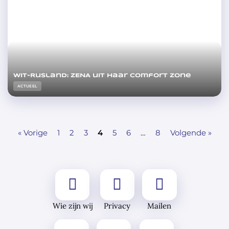
Wit-Rusland: ZENA uit haar comfort zone
ACTUEEL
« Vorige
1
2
3
4
5
6
…
8
Volgende »
Wie zijn wij
Privacy
Mailen