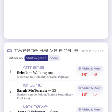
Tweede halve finale
– 16/05/2019
Sorteer op
Startvolgorde
Score
Armenië
Video & Meer
1
Srbuk
—
Walking out
e
16
49
(Lost Capital/
tokionine/
Garik Papoyan)
Ierland
Video & Meer
Sarah McTernan
—
22
2
e
18
16
(Janieck van de Polder/
Marcia Sondeijker/
Roel Rats)
Moldavië
Video & Meer
Anna Odobescu
—
Stay