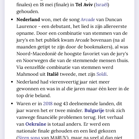
finales) en 18 mei (finale) in
Tel Aviv
(
Israël
)
gehouden.
Nederland
won, met de song
Arcade
van Duncan
Laurence - een debutant, het lied is zijn allereerste
opname. Door een combinatie van stemmen van de
jury's en het publiek kwam
Arcade
bovenaan (na al
maanden getipt te zijn door de bookmakers), al was
Noord-Macedonië de hoogste favoriet van de jury's
en Noorwegen die van de stemmende mensen thuis.
Via eenzelfde combinatie van stemmen werd
Mahmood uit
Italië
tweede, met zijn
Soldi
.
Nederland had vierenveertig jaar niet meer
gewonnen en was in al die jaren maar één keer in de
top drie beland.
Waren er in
2018
nog 43 deelnemende landen, dit
jaar waren het er twee minder.
Bulgarije
trok zich
vanwege financiële problemen terug. Het verhaal
van
Oekraïne
is totaal anders. Er werd een
nationale finale gehouden en een lied gekozen
(
Siren song
van MARUV), maar na veel al dan niet