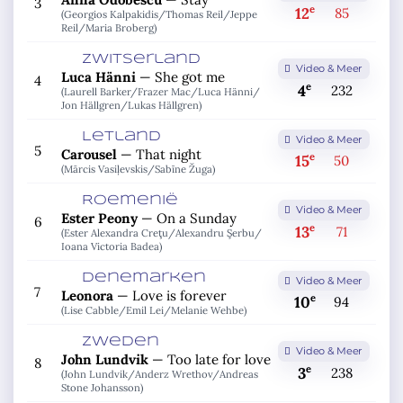
3
e
12
85
(Georgios Kalpakidis/
Thomas Reil/
Jeppe
Reil/
Maria Broberg)
Zwitserland
Video & Meer
Luca Hänni
—
She got me
4
e
4
232
(Laurell Barker/
Frazer Mac/
Luca Hänni/
Jon Hällgren/
Lukas Hällgren)
Letland
Video & Meer
5
Carousel
—
That night
e
15
50
(Mārcis Vasiļevskis/
Sabīne Žuga)
Roemenië
Video & Meer
Ester Peony
—
On a Sunday
6
e
13
71
(Ester Alexandra Creţu/
Alexandru Şerbu/
Ioana Victoria Badea)
Denemarken
Video & Meer
7
Leonora
—
Love is forever
e
10
94
(Lise Cabble/
Emil Lei/
Melanie Wehbe)
Zweden
Video & Meer
John Lundvik
—
Too late for love
8
e
3
238
(John Lundvik/
Anderz Wrethov/
Andreas
Stone Johansson)