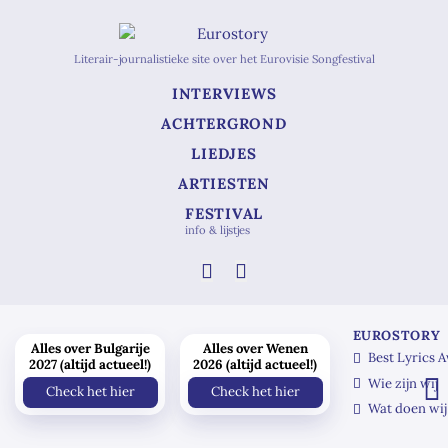
Literair-journalistieke site over het Eurovisie Songfestival
INTERVIEWS
ACHTERGROND
LIEDJES
ARTIESTEN
FESTIVAL
info & lijstjes
EUROSTORY
Alles over Bulgarije
Alles over Wenen
Best Lyrics 
2027 (altijd actueel!)
2026 (altijd actueel!)
Wie zijn wij
Check het hier
Check het hier
Wat doen wij