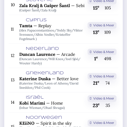
Slovenië
Video & Meer
10
Zala Kralj & Gašper Šantl
—
Sebi
e
15
105
(Gašper Šantl/
Zala Kralj)
Cyprus
Tamta
—
Replay
Video & Meer
11
(Alex Papaconstantinou/
Teddy Sky/
Viktor
e
13
109
Svensson/
Albin Nedler/
Kristoffer
Fogelmark )
Nederland
Video & Meer
Duncan Laurence
—
Arcade
12
e
1
498
(Duncan Laurence/
Will Knox/
Joel Sjöö/
Wouter Hardy)
Griekenland
Video & Meer
Katerine Duska
—
Better love
13
e
21
74
(Katerine Duska/
Leon of Athens/
David
Sneddon/
Phil Cook)
Israël
Video & Meer
14
Kobi Marimi
—
Home
e
23
35
(Inbar Wizman/
Ohad Shragai)
Noorwegen
KEiiNO
—
Spirit in the sky
Video & Meer
15