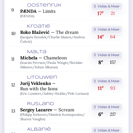
Oostenrijk
Video & Meer
9
PÆNDA
—
Limits
e
17
21
(PÆNDA)
Kroatië
Video & Meer
Roko Blažević
—
The dream
10
e
14
64
(Jacques Houdek/
Charlie Mason/
Andrea
Čubrić)
Malta
Video & Meer
Michela
—
Chameleon
11
e
8
157
(Joacim Perrson/
Paula Winger/
Borislav
Milanov/
Johan Alkanas)
Litouwen
Video & Meer
Jurij Veklenko
—
12
e
11
93
Run with the lions
(Eric Lumiere/
Ashley Hicklin/
Pele Loriano)
Rusland
Video & Meer
Sergey Lazarev
—
Scream
13
e
6
217
(Philipp Kirkorov/
Dimitris Kontopoulos/
Sharon Vaughn)
Albanië
Video & Meer