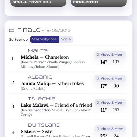
Small-town boy
finalisten
Finale
– 18/05/2019
Sorteer op
Startvolgorde
Score
Malta
Video & Meer
Michela
—
Chameleon
1
e
14
107
(Joacim Perrson/
Paula Winger/
Borislav
Milanov/
Johan Alkanas)
Albanië
Video & Meer
2
Jonida Maliqi
—
Ktheju tokës
e
17
90
(Eriona Rushiti)
Tsjechië
Video & Meer
Lake Malawi
—
Friend of a friend
3
e
11
157
(Jan Steinsdoerfer/
Mikołaj Trybulec/
Albert
Černý)
Duitsland
Video & Meer
S!sters
—
Sister
4
e
25
24
(Laurell Barker/
Marine Kaltenbacher/
Tom