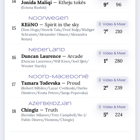
14
Jonida Maliqi
—
Ktheju tokës
e
9
96
(Eriona Rushiti)
Noorwegen
KEiiNO
—
Spirit in the sky
Video & Meer
15
(Tom Hugo/
Henrik Tala/
Fred Buljo/
Rûdiger
e
7
210
Schramm/
Alexander Olsson/
Alexandra
Rotan)
Nederland
Video & Meer
Duncan Laurence
—
Arcade
16
e
1
280
(Duncan Laurence/
Will Knox/
Joel Sjöö/
Wouter Hardy)
Noord-Macedonië
Video & Meer
Tamara Todevska
—
Proud
17
e
2
239
(Robert Bilbilov/
Lazar Cvetkoski/
Darko
Dimitrov/
Kosta Petrov/
Sanja Popovska)
Azerbeidzjan
Video & Meer
Chingiz
—
Truth
18
e
5
224
(Borislav Milanov/
Trey Campbell/
Bo J/
Pablo Dinero/
Hostess/
Chingiz)