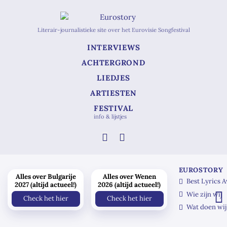
Literair-journalistieke site over het Eurovisie Songfestival
INTERVIEWS
ACHTERGROND
LIEDJES
ARTIESTEN
FESTIVAL
info & lijstjes
EUROSTORY
Alles over Bulgarije
Alles over Wenen
Best Lyrics 
2027 (altijd actueel!)
2026 (altijd actueel!)
Wie zijn wij
Check het hier
Check het hier
Wat doen wij