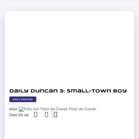
Daily Duncan 3: Small-town boy
DAILY DUNCAN
door
Floor de Goede
Deel dit op