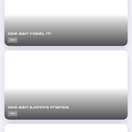
Ode aan Yodel it!
ODE
Ode aan Sjonni’s Friends
ODE