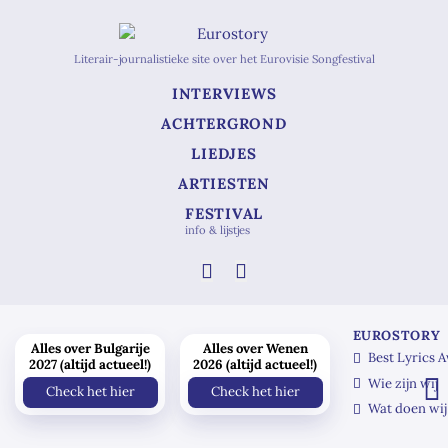
Literair-journalistieke site over het Eurovisie Songfestival
INTERVIEWS
ACHTERGROND
LIEDJES
ARTIESTEN
FESTIVAL
info & lijstjes
EUROSTORY
Alles over Bulgarije
Alles over Wenen
Best Lyrics 
2027 (altijd actueel!)
2026 (altijd actueel!)
Wie zijn wij
Check het hier
Check het hier
Wat doen wij