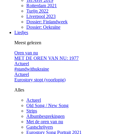
Tel Aviv 2019
Rotterdam 2021
Turijn 2022
Liverpool 2023
Dossier: Finlandweek
Dossier: Oekraïne
Liedjes
Meest gelezen
Oren van nu
MET DE OREN VAN NU: 1977
Actueel
#standwithukraine
Actueel
Eurostory stopt (voorlopig)
Alles
Actueel
Old Song / New Song
Strips
Albumbesprekingen
Met de oren van nu
Gastschrijvers
Eurostory Song Portrait 2021