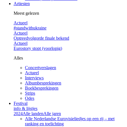
Artiesten
Meest gelezen
Actueel
#standwithukraine
Actueel
Optreedvolgorde finale bekend
Actueel
Eurostory stopt (voorlopig)
Alles
Concertverslagen
Actueel
Interviews
Albumbesprekingen
Boekbesprekingen
Strips
Odes
Festival
info & lijstjes
2024
Alle landen
Alle jaren
Alle Nederlandse Eurovisieliedjes op een rij – met
ranking en toelichting