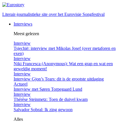
Literair-journalistieke site over het Eurovisie Songfestival
Interviews
Meest gelezen
Interview
Tsjechië: interview met Mikolas Josef (over metaforen en
exen)
Interview
Niki Francesca (Anonymous): Wat een grap en wat een
geweldig moment!
Interview
Interview Gjon’s Tears: dit is de grootste uitdaging
Actueel
Interview met Søren Torpegaard Lund
Interview
Thérèse Steinmetz: Toen de duivel kwam
Interview
Salvador Sobral: Ik zing gewoon
Alles