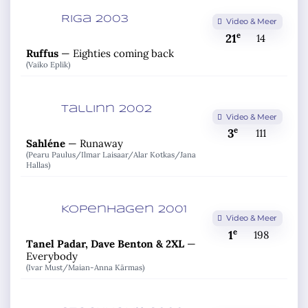
Riga 2003
Video & Meer
e
21
14
Ruffus
—
Eighties coming back
(Vaiko Eplik)
Tallinn 2002
Video & Meer
e
3
111
Sahléne
—
Runaway
(Pearu Paulus/
Ilmar Laisaar/
Alar Kotkas/
Jana
Hallas)
Kopenhagen 2001
Video & Meer
e
1
198
Tanel Padar, Dave Benton & 2XL
—
Everybody
(Ivar Must/
Maian-Anna Kärmas)