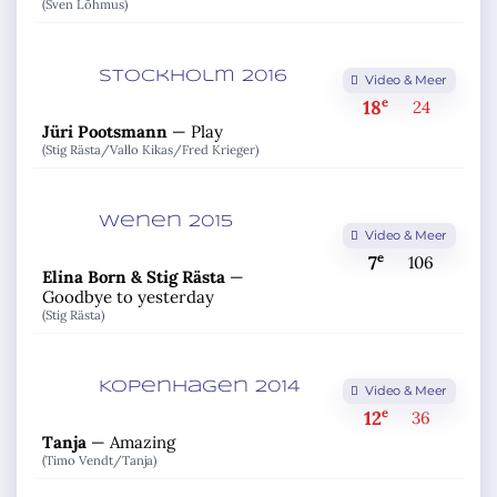
(Sven Lõhmus)
Stockholm 2016
Video & Meer
e
18
24
Jüri Pootsmann
—
Play
(Stig Rästa/
Vallo Kikas/
Fred Krieger)
Wenen 2015
Video & Meer
e
7
106
Elina Born & Stig Rästa
—
Goodbye to yesterday
(Stig Rästa)
Kopenhagen 2014
Video & Meer
e
12
36
Tanja
—
Amazing
(Timo Vendt/
Tanja)