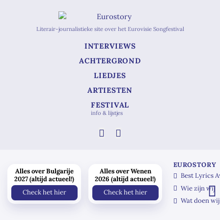
Literair-journalistieke site over het Eurovisie Songfestival
INTERVIEWS
ACHTERGROND
LIEDJES
ARTIESTEN
FESTIVAL
info & lijstjes
EUROSTORY
Alles over Bulgarije
Alles over Wenen
Best Lyrics 
2027 (altijd actueel!)
2026 (altijd actueel!)
Wie zijn wij
Check het hier
Check het hier
Wat doen wij