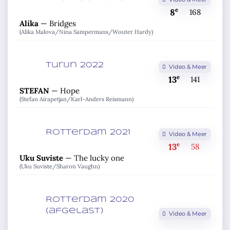
e
8
168
Alika
—
Bridges
(Alika Malova/
Nina Sampermans/
Wouter Hardy)
Turijn 2022
Video & Meer
e
13
141
STEFAN
—
Hope
(Stefan Airapetjan/
Karl-Anders Reismann)
Rotterdam 2021
Video & Meer
e
13
58
Uku Suviste
—
The lucky one
(Uku Suviste/
Sharon Vaughn)
Rotterdam 2020
(afgelast)
Video & Meer