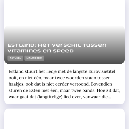
Estland: Het verschil tussen
vitamines en speed
ACTUEEL
MALMÖ 2024
Estland stuurt het liedje met de langste Eurovisietitel
ooit, en niet één, maar twee woorden staan tussen
haakjes, ook dat is niet eerder vertoond. Bovendien
sturen de Esten niet één, maar twee bands. Hoe zit dat,
waar gaat dat (langtitelige) lied over, vanwaar die
(dubbele) haakjes, en wie zijn die (zes) artiesten
eigenlijk? De bands De twee bands die samen … »