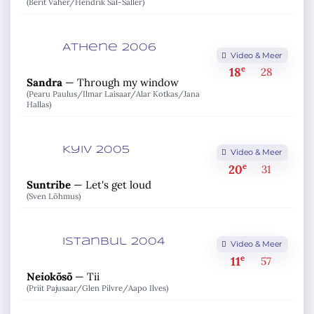
(Berit Vaher/
Hendrik Sal-Saller)
Athene 2006
Video & Meer
e
18
28
Sandra
—
Through my window
(Pearu Paulus/
Ilmar Laisaar/
Alar Kotkas/
Jana
Hallas)
Kyiv 2005
Video & Meer
e
20
31
Suntribe
—
Let's get loud
(Sven Lõhmus)
Istanbul 2004
Video & Meer
e
11
57
Neiokõsõ
—
Tii
(Priit Pajusaar/
Glen Pilvre/
Aapo Ilves)