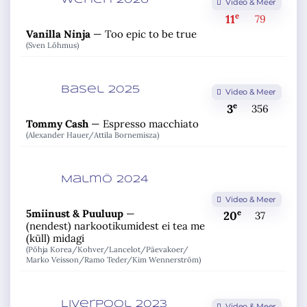
Wenen 2026
Video & Meer
e
11
79
Vanilla Ninja
—
Too epic to be true
(Sven Lõhmus)
Basel 2025
Video & Meer
e
3
356
Tommy Cash
—
Espresso macchiato
(Alexander Hauer/
Attila Bornemisza)
Malmö 2024
Video & Meer
5miinust & Puuluup
—
e
20
37
(nendest) narkootikumidest ei tea me
(küll) midagi
(Põhja Korea/
Kohver/
Lancelot/
Päevakoer/
Marko Veisson/
Ramo Teder/
Kim Wennerström)
Liverpool 2023
Video & Meer