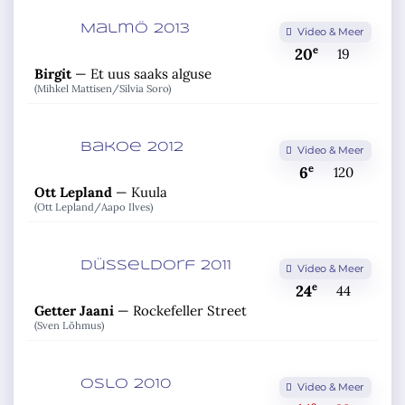
Malmö 2013
Video & Meer
e
20
19
Birgit
—
Et uus saaks alguse
(Mihkel Mattisen/
Silvia Soro)
Bakoe 2012
Video & Meer
e
6
120
Ott Lepland
—
Kuula
(Ott Lepland/
Aapo Ilves)
Düsseldorf 2011
Video & Meer
e
24
44
Getter Jaani
—
Rockefeller Street
(Sven Lõhmus)
Oslo 2010
Video & Meer