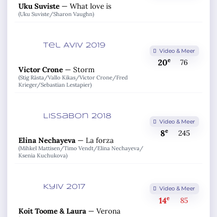
Uku Suviste
—
What love is
(Uku Suviste/
Sharon Vaughn)
Tel Aviv 2019
Video & Meer
e
20
76
Victor Crone
—
Storm
(Stig Rästa/
Vallo Kikas/
Victor Crone/
Fred
Krieger/
Sebastian Lestapier)
Lissabon 2018
Video & Meer
e
8
245
Elina Nechayeva
—
La forza
(Mihkel Mattisen/
Timo Vendt/
Elina Nechayeva/
Ksenia Kuchukova)
Kyiv 2017
Video & Meer
e
14
85
Koit Toome & Laura
—
Verona