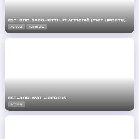
Estland: spaghetti uit Armenië [met update]
ACTUEEL
TURIJN 2022
Estland: wat liefde is
ACTUEEL