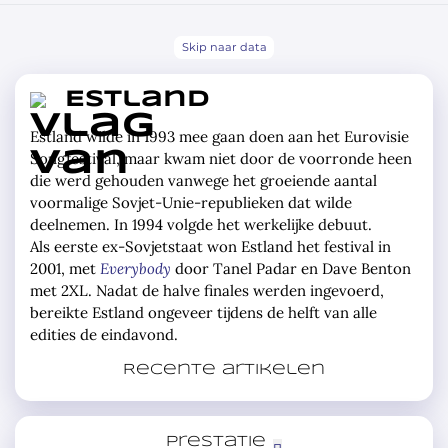
Skip naar data
Estland
Estland wilde in 1993 mee gaan doen aan het Eurovisie
Songfestival, maar kwam niet door de voorronde heen
die werd gehouden vanwege het groeiende aantal
voormalige Sovjet-Unie-republieken dat wilde
deelnemen. In 1994 volgde het werkelijke debuut.
Als eerste ex-Sovjetstaat won Estland het festival in
2001, met
Everybody
door Tanel Padar en Dave Benton
met 2XL. Nadat de halve finales werden ingevoerd,
bereikte Estland ongeveer tijdens de helft van alle
edities de eindavond.
Estland:
Estland:
Het
overweldigd
Recente artikelen
verschil
in
tussen
Den
vitamines
Bosch
en
speed
Prestatie