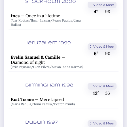
Stockholm 2000
Video & Meer
e
4
98
Ines
—
Once in a lifetime
(Alar Kotkas/
Ilmar Laisaar/
Pearu Paulus/
Jana
Hallas)
Jeruzalem 1999
Video & Meer
e
6
90
Evelin Samuel & Camille
—
Diamond of night
(Priit Pajusaar/
Glen Pilvre/
Maian-Anna Kärmas)
Birmingham 1998
Video & Meer
e
12
36
Koit Toome
—
Mere lapsed
(Maria Rahula/
Tomi Rahula/
Peeter Pruuli)
Dublin 1997
Video & Meer