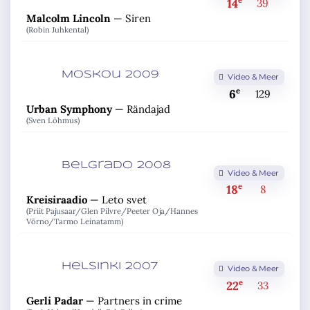
e
14
39
Malcolm Lincoln
—
Siren
(Robin Juhkental)
Moskou 2009
Video & Meer
e
6
129
Urban Symphony
—
Rändajad
(Sven Lõhmus)
Belgrado 2008
Video & Meer
e
18
8
Kreisiraadio
—
Leto svet
(Priit Pajusaar/
Glen Pilvre/
Peeter Oja/
Hannes
Võrno/
Tarmo Leinatamm)
Helsinki 2007
Video & Meer
e
22
33
Gerli Padar
—
Partners in crime