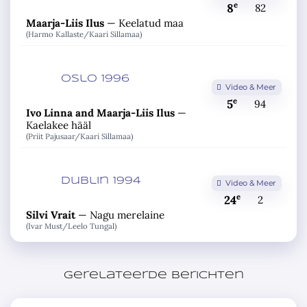
e
8
82
Maarja-Liis Ilus
—
Keelatud maa
(Harmo Kallaste/
Kaari Sillamaa)
Oslo 1996
Video & Meer
e
5
94
Ivo Linna and Maarja-Liis Ilus
—
Kaelakee hääl
(Priit Pajusaar/
Kaari Sillamaa)
Dublin 1994
Video & Meer
e
24
2
Silvi Vrait
—
Nagu merelaine
(Ivar Must/
Leelo Tungal)
Gerelateerde berichten