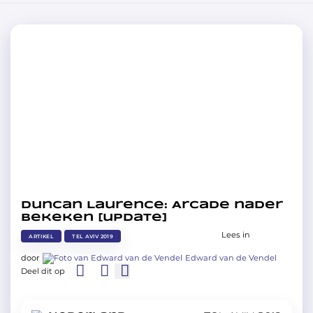
Duncan Laurence: Arcade nader
bekeken [update]
Lees in
ARTIKEL
TEL AVIV 2019
door
Edward van de Vendel
Deel dit op