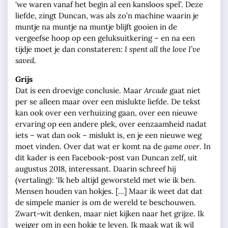
‘we waren vanaf het begin al een kansloos spel’. Deze
liefde, zingt Duncan, was als zo’n machine waarin je
muntje na muntje na muntje blijft gooien in de
vergeefse hoop op een geluksuitkering – en na een
tijdje moet je dan constateren:
I spent all the love I’ve
saved
.
Grijs
Dat is een droevige conclusie. Maar
Arcade
gaat niet
per se alleen maar over een mislukte liefde. De tekst
kan ook over een verhuizing gaan, over een nieuwe
ervaring op een andere plek, over eenzaamheid nadat
iets – wat dan ook – mislukt is, en je een nieuwe weg
moet vinden. Over dat wat er komt na de
game over
. In
dit kader is een Facebook-post van Duncan zelf, uit
augustus 2018, interessant. Daarin schreef hij
(vertaling): ‘Ik heb altijd geworsteld met wie ik ben.
Mensen houden van hokjes. […] Maar ik weet dat dat
de simpele manier is om de wereld te beschouwen.
Zwart-wit denken, maar niet kijken naar het grijze. Ik
weiger om in een hokje te leven. Ik maak wat ik wil