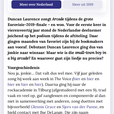
Meer over Nederland
Meer uit 2019
Duncan Laurence zongt
Arcade
tijdens de grote
Eurovisie-2019-finale – en won. Voor de eerste keer in
vierenveertig jaar stond de Nederlandse deelnemer
juichend op het podium tijdens de aftiteling. Daar
gingen maanden van favoriet zijn bij de bookmakers
aan vooraf. Debutant Duncan Laurence ging dus van
jonkie naar winnaar. Maar wie is die
small-town boy in
a big arcade?
En waarover gaat zijn liedje nu precies?
Voorgeschiedenis
Nou ja, jonkie… Dat valt dus wel mee. Vijf jaar geleden
zong hij week aan week in
The Voice (
hier
en
hier
en
hier
en
hier
en
hier
). Daarna ging hij naar de
rockacademie in Tilburg (afgestudeerd met een 9), trad
vaak en veel op, gaf zanglessen en componeerde al dan
niet in samenwerking met anderen, zong duetten met
bijvoorbeeld
Glennis Grace
en
Sjors van der Panne
, en
hield contact met Ilse DeLange. Die zijn naam