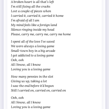
A broken heart is all that’s left
I’m still fixing all the cracks
Lost a couple of pieces when
I carried it, carried it, carried it home
I’m afraid of all I am
My mind feels like a foreign land
Silence ringing inside my head
Please, carry me, carry me, carry me home
I spent all of the love I’ve saved
We were always a losing game
Small-town boy in a big arcade
I got addicted to a losing game
Ooh, ooh
All I know, all I know
Loving you is a losing game
How many pennies in the slot
Giving us up, taking a lot
I saw the end before it’d begun
Still I carried on, carried on, carried on
Ooh, ooh
All I know, all I know
Loving you is a losing game