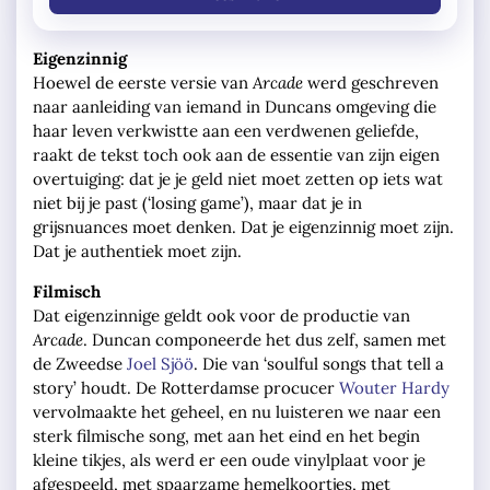
Eigenzinnig
Hoewel de eerste versie van
Arcade
werd geschreven
naar aanleiding van iemand in Duncans omgeving die
haar leven verkwistte aan een verdwenen geliefde,
raakt de tekst toch ook aan de essentie van zijn eigen
overtuiging: dat je je geld niet moet zetten op iets wat
niet bij je past (‘losing game’), maar dat je in
grijsnuances moet denken. Dat je eigenzinnig moet zijn.
Dat je authentiek moet zijn.
Filmisch
Dat eigenzinnige geldt ook voor de productie van
Arcade
. Duncan componeerde het dus zelf, samen met
de Zweedse
Joel Sjöö
. Die van ‘soulful songs that tell a
story’ houdt. De Rotterdamse procucer
Wouter Hardy
vervolmaakte het geheel, en nu luisteren we naar een
sterk filmische song, met aan het eind en het begin
kleine tikjes, als werd er een oude vinylplaat voor je
afgespeeld, met spaarzame hemelkoortjes, met