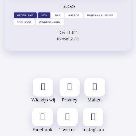
Tags
NEDERLAND
2019
2019
ARCADE
DUNCAN LAURENCE
JOEL SJÖÖ
WOUTER HARDY
Datum
16 mei 2019
Wie zijn wij
Privacy
Mailen
Facebook
Twitter
Instagram