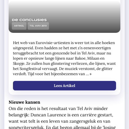
De conclusies
ARTIKEL
TEL AVIV 2019
Het web van Eurovisie-artiesten is weer tot in alle hoeken
uitgespreid. Even hadden ze het met z’n eenenveertigen
teruggebracht tot een gonzende bol in Tel Aviv, maar nu
lopen er opnieuw lange lijnen naar Bakoe, Milaan en
Skopje. Ze zullen hun glinstering verliezen, die lijnen, want
het Songfestival vervaagt. De muziek verstomt, de glitter
verdoft. Tijd voor het bijeenbezemen van … »
Lees Artikel
Nieuwe kansen
Om die reden is het resultaat van Tel Aviv minder
belangrijk: Duncan Laurence is een carrière gestart,
want wat telt is een leven van zangersgeluk en van
songwritersgeluk. En dat begon allemaal bij de ‘losing