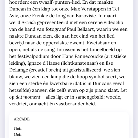
hoorden: een twaalf-punten-lied. En dat maakte
Duncan in één klap tot onze Max Verstappen in Tel
Aviv, onze Frenkie de Jong van Eurovisie. In maart
werd
Arcade
gepresenteerd met een serene videoclip
van de hand van fotograaf Paul Bellaart, waarin we een
naakte Duncan zien, die aan het eind van het lied
bevrijd naar de oppervlakte zwemt. Kwetsbaar en
open, net als de song. Intussen is het toneelbeeld op
het festivalpodium door Hans Pannecoucke (artistieke
leiding), Ignace d’Haese (lichtkunstenaar) en Ilse
DeLange (creatief brein) uitgekristalliseerd: we zien
blauw, we zien een lamp die de hoop symboliseert, we
zien een sterke én kwetsbare (dat is in Duncans geval
hetzelfde) zanger, die zelfs even op zijn piano slaat.
Let
op dat moment
– alles ligt er in samengebald: woede,
verdriet, onmacht én vastberandenheid.
ARCADE
Ooh
Ooh