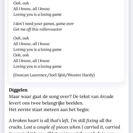
Ooh, ooh
All I know, all I know
Loving you is a losing game
I don’t need your games, game over
Get me off this rollercoaster
Ooh, ooh
All I know, all I know
Loving you is a losing game
Ooh, ooh
All I know, all I know
Loving you is a losing game
(Duncan Laurence/Joel Sjöö/Wouter Hardy)
Diggelen
Maar waar gaat de song over? De tekst van
Arcade
levert ons twee belangrijke beelden.
Het eerste staat meteen aan het begin:
A broken heart is all that’s left, I’m still fixing all the
cracks. Lost a couple of pieces when I carried it, carried