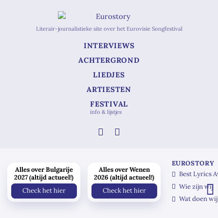
Literair-journalistieke site over het Eurovisie Songfestival
INTERVIEWS
ACHTERGROND
LIEDJES
ARTIESTEN
FESTIVAL
info & lijstjes
EUROSTORY
Alles over Bulgarije
Alles over Wenen
Best Lyrics 
2027 (altijd actueel!)
2026 (altijd actueel!)
Wie zijn wij
Check het hier
Check het hier
Wat doen wij