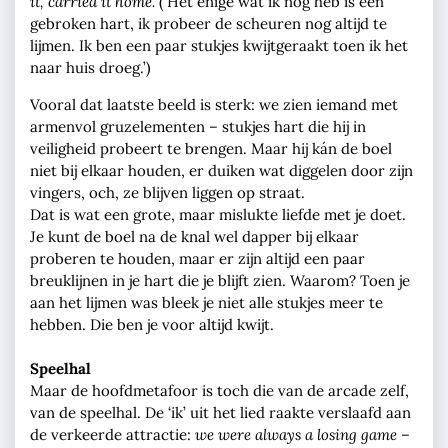
it, carried it home.
(‘Het enige wat ik nog heb is een
gebroken hart, ik probeer de scheuren nog altijd te
lijmen. Ik ben een paar stukjes kwijtgeraakt toen ik het
naar huis droeg.’)
Vooral dat laatste beeld is sterk: we zien iemand met
armenvol gruzelementen – stukjes hart die hij in
veiligheid probeert te brengen. Maar hij kán de boel
niet bij elkaar houden, er duiken wat diggelen door zijn
vingers, och, ze blijven liggen op straat.
Dat is wat een grote, maar mislukte liefde met je doet.
Je kunt de boel na de knal wel dapper bij elkaar
proberen te houden, maar er zijn altijd een paar
breuklijnen in je hart die je blijft zien. Waarom? Toen je
aan het lijmen was bleek je niet alle stukjes meer te
hebben. Die ben je voor altijd kwijt.
Speelhal
Maar de hoofdmetafoor is toch die van de arcade zelf,
van de speelhal. De ‘ik’ uit het lied raakte verslaafd aan
de verkeerde attractie:
we were always a losing game
–