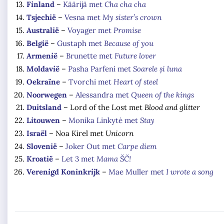
Finland
–
Käärijä met
Cha cha cha
Tsjechië
–
Vesna met
My sister’s crown
Australië
–
Voyager met
Promise
België
–
Gustaph met
Because of you
Armenië
–
Brunette met
Future lover
Moldavië
–
Pasha Parfeni met
Soarele și luna
Oekraïne
–
Tvorchi met
Heart of steel
Noorwegen
–
Alessandra met
Queen of the kings
Duitsland
– Lord of the Lost met
Blood and glitter
Litouwen
–
Monika Linkytė met
Stay
Israël
– Noa Kirel met
Unicorn
Slovenië
–
Joker Out met
Carpe diem
Kroatië
–
Let 3 met
Mama ŠČ!
Verenigd Koninkrijk
–
Mae Muller met
I wrote a song