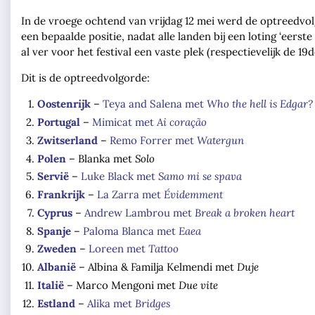
In de vroege ochtend van vrijdag 12 mei werd de optreedvo
een bepaalde positie, nadat alle landen bij een loting ‘eers
al ver voor het festival een vaste plek (respectievelijk de 19
Dit is de optreedvolgorde:
Oostenrijk
–
Teya and Salena met
Who the hell is Edgar?
Portugal
–
Mimicat met
Ai coração
Zwitserland
–
Remo Forrer met
Watergun
Polen
– Blanka met
Solo
Servië
–
Luke Black met
Samo mi se spava
Frankrijk
–
La Zarra met
Évidemment
Cyprus
–
Andrew Lambrou met
Break a broken heart
Spanje
–
Paloma Blanca met
Eaea
Zweden
–
Loreen met
Tattoo
Albanië
– Albina & Familja Kelmendi met
Duje
Italië
– Marco Mengoni met
Due vite
Estland
–
Alika met
Bridges