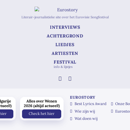
Literair-journalistieke site over het Eurovisie Songfestival
INTERVIEWS
ACHTERGROND
LIEDJES
ARTIESTEN
FESTIVAL
info & lijstjes
EUROSTORY
lgarije
Alles over Wenen
Best Lyrics Award
Onze Bo
ctueel!)
2026 (altijd actueel!)
Wie zijn wij
Eurosto
hier
Check het hier
Wat doen wij