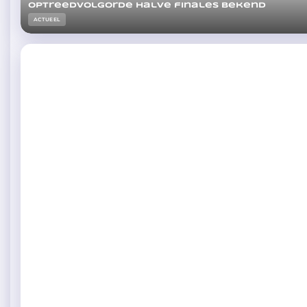
Optreedvolgorde halve finales bekend
ACTUEEL