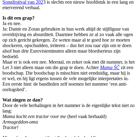
Songfestival van 202
3 is slechts een nieuw hoofdstuk in een lang en
enerverend verhaal.
Is dit een grap?
Ja en nee.
Ja: Damir en Zoran gebruiken in hun werk altijd de stijlfiguur van
overdrijving en absurditeit. Daarmee hebben ze al zo vaak alle ogen
op zich gericht gekregen. Ze weten maar al te goed hoe ze moeten
shockeren, opschudden, irriteren – dus het zou raar zijn om te doen
alsof hun drie Eurovisieminuten alleen maar bloedserieus zijn
bedoeld.
Maar er is ook een nee. Meestal, en zeker ook met dit nummer, is het
Let 3 niet alleen maar om die grap te doen. Achter
Mama ŠČ
zit een
boodschap. Die boodschap is misschien niet eenduidig, maar hij is
er wel, en hij ligt ergens tussen de vele mogelijke interpretaties in.
Een eerste hint: de bandleden zelf noemen het nummer ‘een anti-
oorlogslied’.
Wat zingen ze dan?
Door de vele herhalingen in het nummer is de eigenlijke tekst niet zo
lang:
Mama kocht een tractor voor me
(heel vaak herhaald)
Armageddon-oma
Tractor!