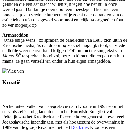
geluiden die een aanklacht willen zijn tegen hoe het nu in onze
wereld gaat. Dat kun je doen door een meeslepend lied met een
boodschap van vrede te brengen, óf je zoekt naar de randen van de
esthetiek en rekt ons gevoel voor mooi en lelijk, voor goed en fout,
zo ver mogelijk op.
Armageddon
’Onze enige wens,’ zo spraken de bandleden van Let 3 zich uit in de
Kroatische media, ‘is dat de oorlog zo snel mogelijk stopt, en vrede
en liefde weer de overhand krijgen.’ Of, om met de songtekst van
Mama ŠČ
te spreken: houd vol, het zijn idioten die roepen om hun
mama, ze gaan vanzelf ten onder in hun eigen armageddon.
Kroatië
Na het uiteenvallen van Joegoslavië nam Kroatië in 1993 voor het
eerst als zelfstandig land deel aan het Eurovisie Songfestival.
Feitelijk was het Kroatisch al elf keer te horen geweest in evenveel
Joegoslavische inzendingen, met als hoogtepunt de overwinning in
1989 van de groep Riva, met het lied
Rock me
. Kroatië is een