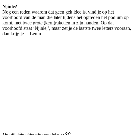
Njinle?
Nog een reden waarom dat geen gek idee is, vind je op het
voorhoofd van de man die later tijdens het optreden het podium op
komt, met twee grote (kern)raketten in zijn handen. Op dat
voorhoofd staat ‘Njinle,’, maar zet je de laatste twee letters vooraan,
dan krijg je… Lenin.
De officiële videoclip van
Mama ŠČ
.