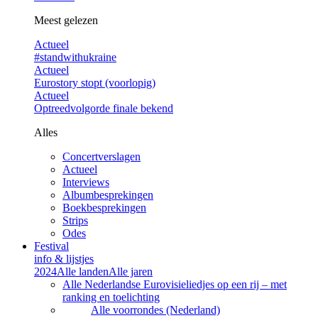
Meest gelezen
Actueel
#standwithukraine
Actueel
Eurostory stopt (voorlopig)
Actueel
Optreedvolgorde finale bekend
Alles
Concertverslagen
Actueel
Interviews
Albumbesprekingen
Boekbesprekingen
Strips
Odes
Festival
info & lijstjes
2024
Alle landen
Alle jaren
Alle Nederlandse Eurovisieliedjes op een rij – met
ranking en toelichting
Alle voorrondes (Nederland)