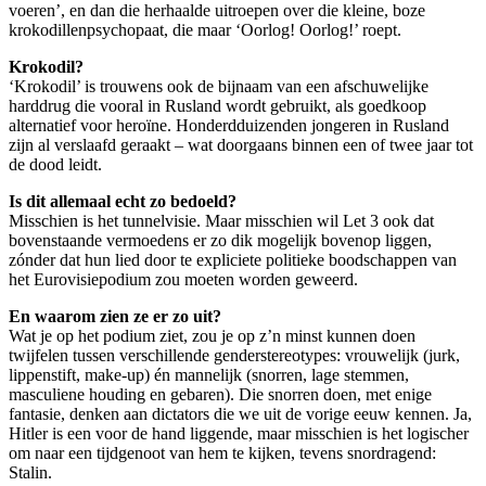
voeren’, en dan die herhaalde uitroepen over die kleine, boze
krokodillenpsychopaat, die maar ‘Oorlog! Oorlog!’ roept.
Krokodil?
‘Krokodil’ is trouwens ook de bijnaam van een afschuwelijke
harddrug die vooral in Rusland wordt gebruikt, als goedkoop
alternatief voor heroïne. Honderdduizenden jongeren in Rusland
zijn al verslaafd geraakt – wat doorgaans binnen een of twee jaar tot
de dood leidt.
Is dit allemaal echt zo bedoeld?
Misschien is het tunnelvisie. Maar misschien wil Let 3 ook dat
bovenstaande vermoedens er zo dik mogelijk bovenop liggen,
zónder dat hun lied door te expliciete politieke boodschappen van
het Eurovisiepodium zou moeten worden geweerd.
En waarom zien ze er zo uit?
Wat je op het podium ziet, zou je op z’n minst kunnen doen
twijfelen tussen verschillende genderstereotypes: vrouwelijk (jurk,
lippenstift, make-up) én mannelijk (snorren, lage stemmen,
masculiene houding en gebaren). Die snorren doen, met enige
fantasie, denken aan dictators die we uit de vorige eeuw kennen. Ja,
Hitler is een voor de hand liggende, maar misschien is het logischer
om naar een tijdgenoot van hem te kijken, tevens snordragend:
Stalin.