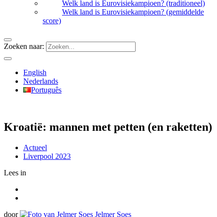
Welk land is Eurovisiekampioen? (traditioneel)
Welk land is Eurovisiekampioen? (gemiddelde
score)
Zoeken naar:
English
Nederlands
Português
Kroatië: mannen met petten (en raketten)
Actueel
Liverpool 2023
Lees in
door
Jelmer Soes