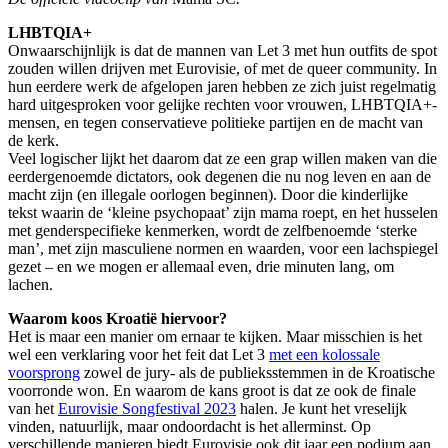
LHBTQIA+
Onwaarschijnlijk is dat de mannen van Let 3 met hun outfits de spot
zouden willen drijven met Eurovisie, of met de queer community. In
hun eerdere werk de afgelopen jaren hebben ze zich juist regelmatig
hard uitgesproken voor gelijke rechten voor vrouwen, LHBTQIA+-
mensen, en tegen conservatieve politieke partijen en de macht van
de kerk.
Veel logischer lijkt het daarom dat ze een grap willen maken van die
eerdergenoemde dictators, ook degenen die nu nog leven en aan de
macht zijn (en illegale oorlogen beginnen). Door die kinderlijke
tekst waarin de ‘kleine psychopaat’ zijn mama roept, en het husselen
met genderspecifieke kenmerken, wordt de zelfbenoemde ‘sterke
man’, met zijn masculiene normen en waarden, voor een lachspiegel
gezet – en we mogen er allemaal even, drie minuten lang, om
lachen.
Waarom koos Kroatië hiervoor?
Het is maar een manier om ernaar te kijken. Maar misschien is het
wel een verklaring voor het feit dat Let 3
met een kolossale
voorsprong
zowel de jury- als de publieksstemmen in de Kroatische
voorronde won. En waarom de kans groot is dat ze ook de finale
van het
Eurovisie Songfestival 2023
halen. Je kunt het vreselijk
vinden, natuurlijk, maar ondoordacht is het allerminst. Op
verschillende manieren biedt Eurovisie ook dit jaar een podium aan