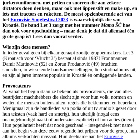
jurken/uniformen, met petten en snorren die aan zekere
dictators doen denken, maar ook met lippenstift en make-up, en
iets met tractors en raketten. De meest opzienbarende act van
het
Eurovisie Songfestival 2023
is waarschijnlijk die van
Kroatië. De band Let 3 zorgt met het nummer
Mama ŠČ
hoe
dan ook voor opschudding – maar denk je dat dit allemaal één
grote grap is? Lees dan vooral verder.
Wie zíjn deze mensen?
In ieder geval geen bij elkaar geraapt zooitje grappenmakers. Let 3
(Kroatisch voor ‘Vlucht 3’) bestaat al sinds 1987! Frontmannen
Damir Martinović (52) en Zoran Prodanović (49) brachten
sindsdien, in wisselende bandsamenstellingen, tien studioalbums uit,
en zijn al jaren immens populair in Kroatië én omliggende landen.
Provocateurs
Al vanaf het begin staan ze bekend als provocateurs, die van alles
bestrijden: machthebbers die slecht zijn voor hun volk, normen en
wetten die mensen buitensluiten, regels die beklemmen en beperken.
Menigmaal zijn de bandleden van podia of uit tv-studio’s gezet door
hun teksten (vaak hard en smerig), hun uiterlijk (nogal eens
onaangekondigd naakt of anderszins expliciet) of hun acties (idem).
Hun populariteit heeft dat nooit geschaad – integendeel: met name
aan het begin van deze eeuw regende het prijzen voor de groep, hun
albums verkochten massaal. Hun deelname aan het
Eurovisie