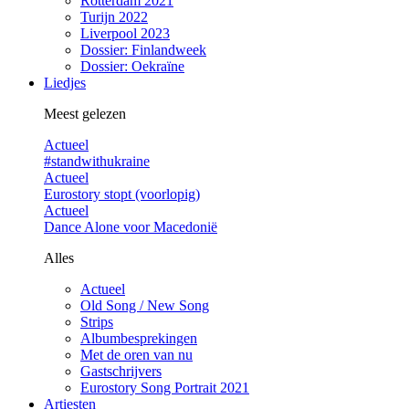
Rotterdam 2021
Turijn 2022
Liverpool 2023
Dossier: Finlandweek
Dossier: Oekraïne
Liedjes
Meest gelezen
Actueel
#standwithukraine
Actueel
Eurostory stopt (voorlopig)
Actueel
Dance Alone voor Macedonië
Alles
Actueel
Old Song / New Song
Strips
Albumbesprekingen
Met de oren van nu
Gastschrijvers
Eurostory Song Portrait 2021
Artiesten