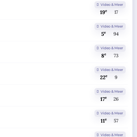
Video & Meer
e
19
17
Video & Meer
e
5
94
Video & Meer
e
8
73
Video & Meer
e
22
9
Video & Meer
e
17
26
Video & Meer
e
11
57
Video & Meer