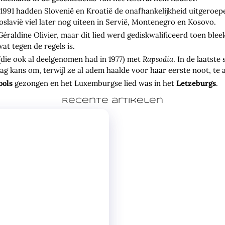
i 1991 hadden Slovenië en Kroatië de onafhankelijkheid uitgeroe
oslavië viel later nog uiteen in Servië, Montenegro en Kosovo.
éraldine Olivier, maar dit lied werd gediskwalificeerd toen ble
wat tegen de regels is.
die ook al deelgenomen had in 1977) met
Rapsodia
. In de laatste
 zag kans om, terwijl ze al adem haalde voor haar eerste noot, te
ools
gezongen en het Luxemburgse lied was in het
Letzeburgs
.
Recente artikelen