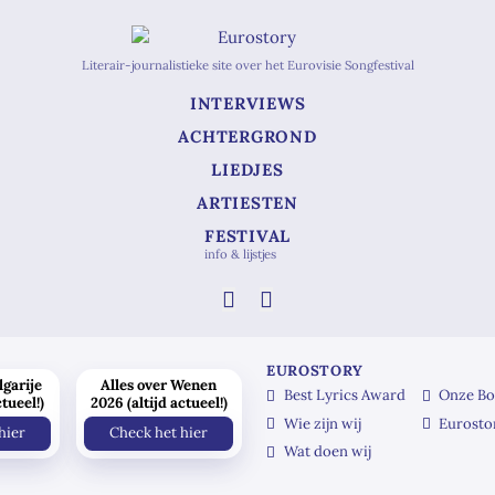
Literair-journalistieke site over het Eurovisie Songfestival
INTERVIEWS
ACHTERGROND
LIEDJES
ARTIESTEN
FESTIVAL
info & lijstjes
EUROSTORY
lgarije
Alles over Wenen
Best Lyrics Award
Onze Bo
ctueel!)
2026 (altijd actueel!)
Wie zijn wij
Eurosto
hier
Check het hier
Wat doen wij