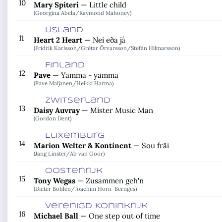
10
Mary Spiteri
—
Little child
(Georgina Abela/
Raymond Mahoney)
IJsland
11
Heart 2 Heart
—
Nei eða já
(Fridrik Karlsson/
Grétar Örvarsson/
Stefán Hilmarsson)
Finland
12
Pave
—
Yamma - yamma
(Pave Maijanen/
Heikki Harma)
Zwitserland
13
Daisy Auvray
—
Mister Music Man
(Gordon Dent)
Luxemburg
14
Marion Welter & Kontinent
—
Sou fräi
(Jang Linster/
Ab van Goor)
Oostenrijk
15
Tony Wegas
—
Zusammen geh'n
(Dieter Bohlen/
Joachim Horn-Bernges)
Verenigd Koninkrijk
16
Michael Ball
—
One step out of time