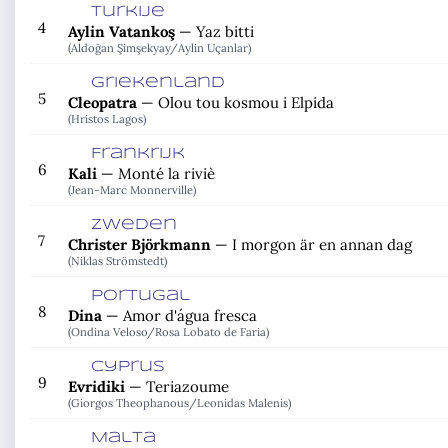
Turkije
4
Aylin Vatankoş
—
Yaz bitti
(Aldoğan Şimşekyay/
Aylin Uçanlar)
Griekenland
5
Cleopatra
—
Olou tou kosmou i Elpida
(Hristos Lagos)
Frankrijk
6
Kali
—
Monté la riviè
(Jean-Marc Monnerville)
Zweden
7
Christer Björkmann
—
I morgon är en annan dag
(Niklas Strömstedt)
Portugal
8
Dina
—
Amor d'água fresca
(Ondina Veloso/
Rosa Lobato de Faria)
Cyprus
9
Evridiki
—
Teriazoume
(Giorgos Theophanous/
Leonidas Malenis)
Malta