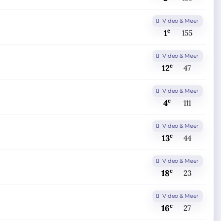
Video & Meer
e
1
155
Video & Meer
e
12
47
Video & Meer
e
4
111
Video & Meer
e
13
44
Video & Meer
e
18
23
Video & Meer
e
16
27