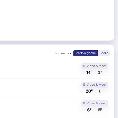
Sorteer op
Startvolgorde
Score
Video & Meer
e
14
37
Video & Meer
e
20
11
Video & Meer
e
6
85