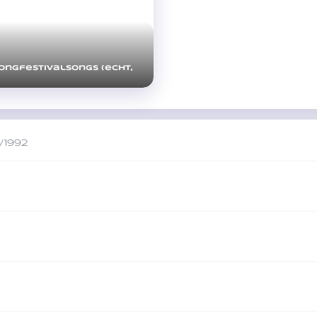
ongfestivalsongs (echt,
/1992