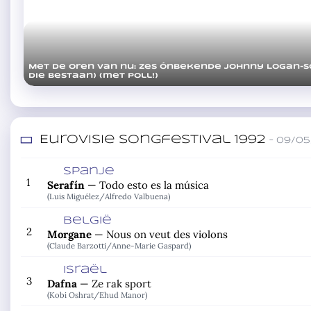
Met de oren van nu: zes ónbekende Johnny Logan-s
die bestaan) (met poll!)
Eurovisie Songfestival 1992
– 09/05
Spanje
1
Serafín
—
Todo esto es la música
(Luis Miguélez/
Alfredo Valbuena)
België
2
Morgane
—
Nous on veut des violons
(Claude Barzotti/
Anne-Marie Gaspard)
Israël
3
Dafna
—
Ze rak sport
(Kobi Oshrat/
Ehud Manor)