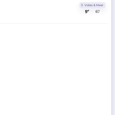
Video & Meer
e
9
67