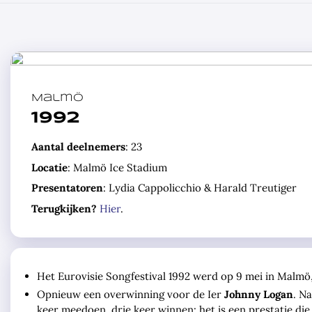
Malmö
1992
Aantal deelnemers
: 23
Locatie
: Malmö Ice Stadium
Presentatoren
: Lydia Cappolicchio & Harald Treutiger
Terugkijken?
Hier
.
Het Eurovisie Songfestival 1992 werd op 9 mei in Malm
Opnieuw een overwinning voor de Ier
Johnny Logan
. Na
keer meedoen, drie keer winnen: het is een prestatie die