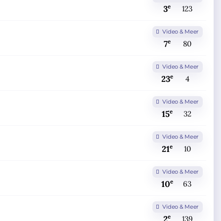
e
3
123
Video & Meer
e
7
80
Video & Meer
e
23
4
Video & Meer
e
15
32
Video & Meer
e
21
10
Video & Meer
e
10
63
Video & Meer
e
2
139