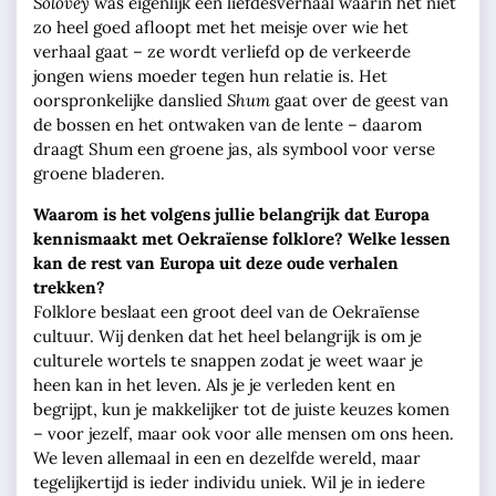
Solovey
was eigenlijk een liefdesverhaal waarin het niet
zo heel goed afloopt met het meisje over wie het
verhaal gaat – ze wordt verliefd op de verkeerde
jongen wiens moeder tegen hun relatie is. Het
oorspronkelijke danslied
Shum
gaat over de geest van
de bossen en het ontwaken van de lente – daarom
draagt Shum een groene jas, als symbool voor verse
groene bladeren.
Waarom is het volgens jullie belangrijk dat Europa
kennismaakt met Oekraïense folklore? Welke lessen
kan de rest van Europa uit deze oude verhalen
trekken?
Folklore beslaat een groot deel van de Oekraïense
cultuur. Wij denken dat het heel belangrijk is om je
culturele wortels te snappen zodat je weet waar je
heen kan in het leven. Als je je verleden kent en
begrijpt, kun je makkelijker tot de juiste keuzes komen
– voor jezelf, maar ook voor alle mensen om ons heen.
We leven allemaal in een en dezelfde wereld, maar
tegelijkertijd is ieder individu uniek. Wil je in iedere