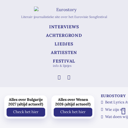
Literair-journalistieke site over het Eurovisie Songfestival
INTERVIEWS
ACHTERGROND
LIEDJES
ARTIESTEN
FESTIVAL
info & lijstjes
EUROSTORY
Alles over Bulgarije
Alles over Wenen
Best Lyrics 
2027 (altijd actueel!)
2026 (altijd actueel!)
Wie zijn wij
Check het hier
Check het hier
Wat doen wij