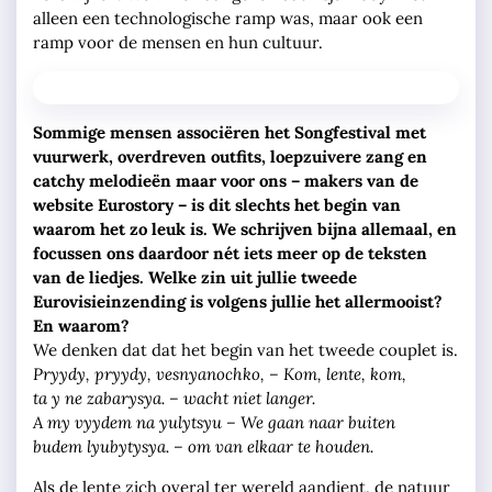
alleen een technologische ramp was, maar ook een
ramp voor de mensen en hun cultuur.
Sommige mensen associëren het Songfestival met
vuurwerk, overdreven outfits, loepzuivere zang en
catchy melodieën maar voor ons – makers van de
website Eurostory – is dit slechts het begin van
waarom het zo leuk is. We schrijven bijna allemaal, en
focussen ons daardoor nét iets meer op de teksten
van de liedjes. Welke zin uit jullie tweede
Eurovisieinzending is volgens jullie het allermooist?
En waarom?
We denken dat dat het begin van het tweede couplet is.
Pryydy, pryydy, vesnyanochko, – Kom, lente, kom,
ta y ne zabarysya. – wacht niet langer.
A my vyydem na yulytsyu – We gaan naar buiten
budem lyubytysya. – om van elkaar te houden.
Als de lente zich overal ter wereld aandient, de natuur