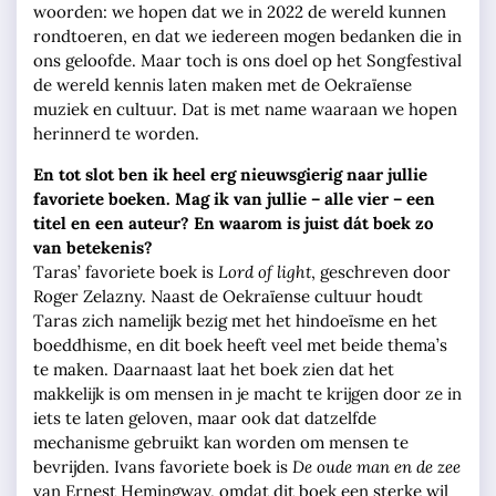
woorden: we hopen dat we in 2022 de wereld kunnen
rondtoeren, en dat we iedereen mogen bedanken die in
ons geloofde. Maar toch is ons doel op het Songfestival
de wereld kennis laten maken met de Oekraïense
muziek en cultuur. Dat is met name waaraan we hopen
herinnerd te worden.
En tot slot ben ik heel erg nieuwsgierig naar jullie
favoriete boeken. Mag ik van jullie – alle vier – een
titel en een auteur? En waarom is juist dát boek zo
van betekenis?
Taras’ favoriete boek is
Lord of light
, geschreven door
Roger Zelazny. Naast de Oekraïense cultuur houdt
Taras zich namelijk bezig met het hindoeïsme en het
boeddhisme, en dit boek heeft veel met beide thema’s
te maken. Daarnaast laat het boek zien dat het
makkelijk is om mensen in je macht te krijgen door ze in
iets te laten geloven, maar ook dat datzelfde
mechanisme gebruikt kan worden om mensen te
bevrijden. Ivans favoriete boek is
De oude man en de zee
van Ernest Hemingway, omdat dit boek een sterke wil