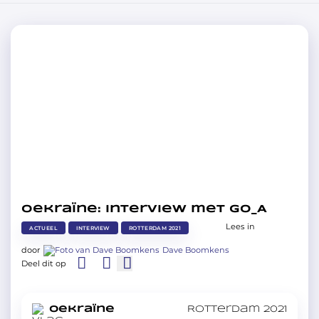
Oekraïne: Interview met Go_A
Lees in
ACTUEEL
INTERVIEW
ROTTERDAM 2021
door
Dave Boomkens
Deel dit op
in
Oekraïne
Rotterdam 2021