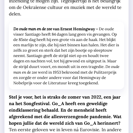
inzending te mogen zijn. Tegelijkertijd is het belangrijk
om de Oekraïense cultuur en muziek met de wereld te
delen.
De oude man en de zee
van Ernest Hemingway –
De oude
visser Santiago heeft 84 dagen lang geen vis gevangen. Op
de 85ste dag heeft hij een grote vis aan de haak. Het blijkt
een marlijn te zijn, die hij niet binnen kan halen. Het dier is
zelfs zo groot en sterk dat het zijn bootje op sleeptouw
neemt. Santiago geeft de strijd niet op en houdt twee
dagen en nachten vol, tot hij gewond en uitgeput is. Maar
De oude
de strijd duurt voort, en mondt uit in een tragedie.
man en de zee
werd in 1953 bekroond met de Pulitzerprijs
en zorgde er onder andere voor dat Hemingway de
Nobelprijs voor de Literatuur kreeg toegekend.
Stel je voor, het is straks de zomer van 2022, een jaar
na het Songfestival. Go_A heeft een geweldige
eindklassering behaald. En de mensheid heeft
afgerekend met die allesverzengende pandemie. Wat
hopen jullie dat de wereld zich van Go_A herinnert?
Ten eerste geloven we in leven ná Eurovisie. In andere