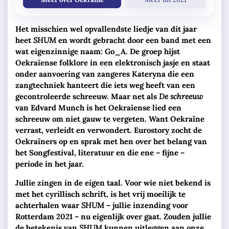
Het misschien wel opvallendste liedje van dit jaar
heet
SHUM
en wordt gebracht door een band met een
wat eigenzinnige naam: Go_A. De groep hijst
Oekraïense folklore in een elektronisch jasje en staat
onder aanvoering van zangeres Kateryna die een
zangtechniek hanteert die iets weg heeft van een
gecontroleerde schreeuw. Maar net als
De schreeuw
van Edvard Munch is het Oekraïense lied een
schreeuw om niet gauw te vergeten. Want Oekraïne
verrast, verleidt en verwondert. Eurostory zocht de
Oekraïners op en sprak met hen over het belang van
het Songfestival, literatuur en die ene – fijne –
periode in het jaar.
Jullie zingen in de eigen taal. Voor wie niet bekend is
met het cyrillisch schrift, is het vrij moeilijk te
achterhalen waar
SHUM
– jullie inzending voor
Rotterdam 2021 – nu eigenlijk over gaat. Zouden jullie
de betekenis van
SHUM
kunnen uitleggen aan onze