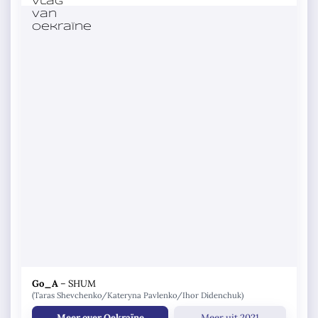
Go_A
–
SHUM
(Taras Shevchenko/Kateryna Pavlenko/Ihor Didenchuk)
Meer over Oekraïne
Meer uit 2021