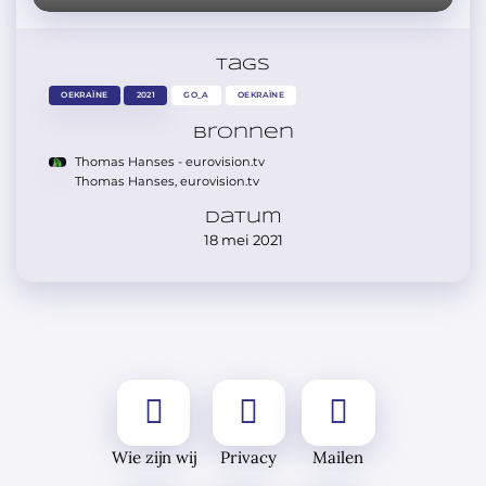
Tags
OEKRAÏNE
2021
GO_A
OEKRAÏNE
Bronnen
Thomas Hanses - eurovision.tv
Thomas Hanses, eurovision.tv
Datum
18 mei 2021
Wie zijn wij
Privacy
Mailen