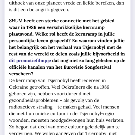
uithoek van onze planeet vrede en liefde bereiken, dan
is dit een belangrijk gegeven.
SHUM
heeft een sterke connectie met het gebied
waar in 1986 een verschrikkelijke kernramp
plaatsvond. Welke rol heeft de kernramp in jullie
persoonlijke leven gespeeld? En waarom vinden jullie
het belangrijk om het verhaal van Tsjernobyl met de
rest van de wereld te delen zoals jullie bijvoorbeeld in
dit promotiefilmpje
dat nog niet zo lang geleden op de
officiële kanalen van het Eurovisie Songfestival
verscheen?
De kernramp van Tsjernobyl heeft iedereen in
Oekraïne getroffen. Veel Oekraïners die na 1986
geboren zijn, hebben voortdurend met
gezondheidsproblemen – als gevolg van de
radioactieve straling – te maken gehad. Veel mensen
die met hun unieke cultuur in de Tsjernobyl-regio
woonden, moesten noodgedwongen hun huis verlaten.
Zo begon dat deel van onze cultuur geleidelijk aan te
verdwijnen. We willen aangeven dat Tsjernobyl niet