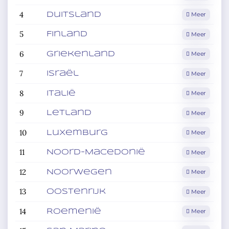
4
Meer
Duitsland
5
Meer
Finland
6
Meer
Griekenland
7
Meer
Israël
8
Meer
Italië
9
Meer
Letland
10
Meer
Luxemburg
11
Meer
Noord-Macedonië
12
Meer
Noorwegen
13
Meer
Oostenrijk
14
Meer
Roemenië