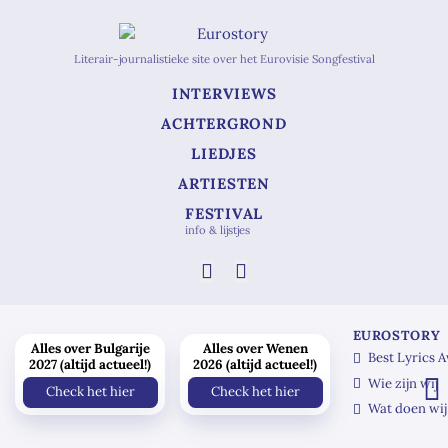
Literair-journalistieke site over het Eurovisie Songfestival
INTERVIEWS
ACHTERGROND
LIEDJES
ARTIESTEN
FESTIVAL
info & lijstjes
EUROSTORY
Alles over Bulgarije
Alles over Wenen
Best Lyrics 
2027 (altijd actueel!)
2026 (altijd actueel!)
Wie zijn wij
Check het hier
Check het hier
Wat doen wij