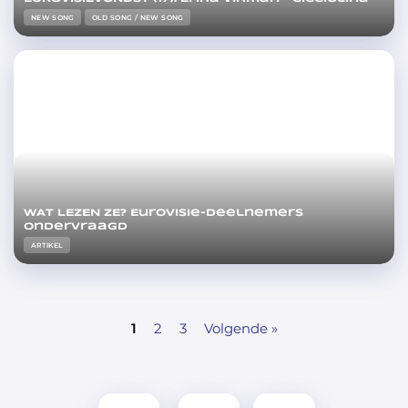
NEW SONG
OLD SONG / NEW SONG
WAT LEZEN ZE? Eurovisie-deelnemers
ondervraagd
ARTIKEL
1
2
3
Volgende »