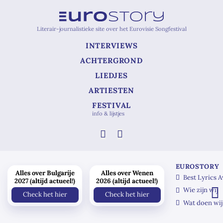
Literair-journalistieke site over het Eurovisie Songfestival
INTERVIEWS
ACHTERGROND
LIEDJES
ARTIESTEN
FESTIVAL
info & lijstjes
EUROSTORY
Alles over Bulgarije
Alles over Wenen
Best Lyrics 
2027 (altijd actueel!)
2026 (altijd actueel!)
Wie zijn wij
Check het hier
Check het hier
Wat doen wij