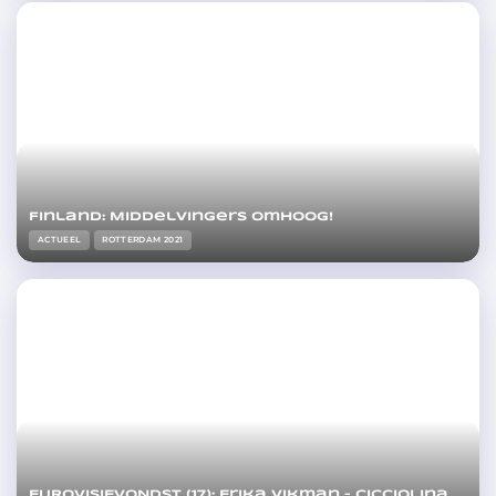
Finland: Middelvingers omhoog!
ACTUEEL
ROTTERDAM 2021
EUROVISIEVONDST (17): Erika Vikman – Cicciolina