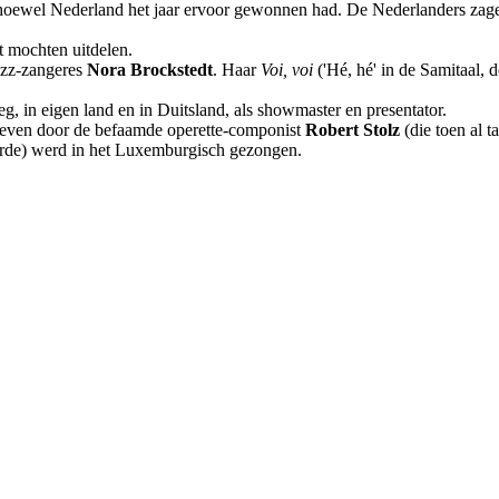
ewel Nederland het jaar ervoor gewonnen had. De Nederlanders zagen h
nt mochten uitdelen.
azz-zangeres
Nora Brockstedt
. Haar
Voi, voi
('Hé, hé' in de Samitaal, 
eg, in eigen land en in Duitsland, als showmaster en presentator.
reven door de befaamde operette-componist
Robert Stolz
(die toen al t
eerde) werd in het Luxemburgisch gezongen.