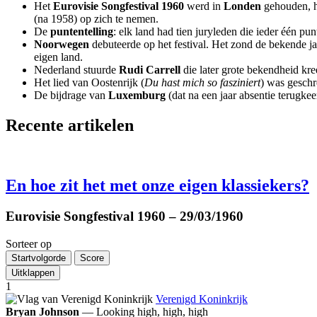
Het
Eurovisie Songfestival 1960
werd in
Londen
gehouden, ho
(na 1958) op zich te nemen.
De
puntentelling
: elk land had tien juryleden die ieder één pu
Noorwegen
debuteerde op het festival. Het zond de bekende j
eigen land.
Nederland stuurde
Rudi Carrell
die later grote bekendheid kre
Het lied van Oostenrijk (
Du hast mich so fasziniert
) was gesch
De bijdrage van
Luxemburg
(dat na een jaar absentie terugk
Recente artikelen
En hoe zit het met onze eigen klassiekers?
Eurovisie Songfestival 1960
– 29/03/1960
Sorteer op
Startvolgorde
Score
Uitklappen
1
Verenigd Koninkrijk
Bryan Johnson
—
Looking high, high, high