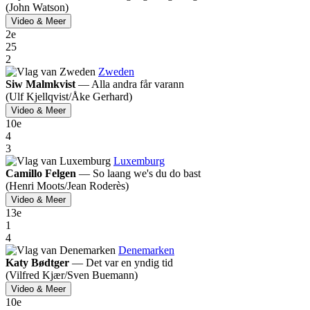
(John Watson)
Video & Meer
2
e
25
2
Zweden
Siw Malmkvist
—
Alla andra får varann
(Ulf Kjellqvist/
Åke Gerhard)
Video & Meer
10
e
4
3
Luxemburg
Camillo Felgen
—
So laang we's du do bast
(Henri Moots/
Jean Roderès)
Video & Meer
13
e
1
4
Denemarken
Katy Bødtger
—
Det var en yndig tid
(Vilfred Kjær/
Sven Buemann)
Video & Meer
10
e