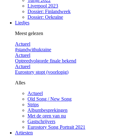
Turijn 2022
Liverpool 2023
Dossier: Finlandweek
Dossier: Oekraïne
Liedjes
Meest gelezen
Actueel
#standwithukraine
Actueel
Optreedvolgorde finale bekend
Actueel
Eurostory stopt (voorlopig)
Alles
Actueel
Old Song / New Song
Strips
Albumbesprekingen
Met de oren van nu
Gastschrijvers
Eurostory Song Portrait 2021
Artiesten