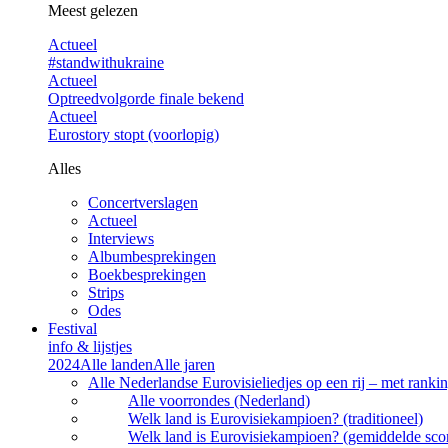
Meest gelezen
Actueel
#standwithukraine
Actueel
Optreedvolgorde finale bekend
Actueel
Eurostory stopt (voorlopig)
Alles
Concertverslagen
Actueel
Interviews
Albumbesprekingen
Boekbesprekingen
Strips
Odes
Festival
info & lijstjes
2024
Alle landen
Alle jaren
Alle Nederlandse Eurovisieliedjes op een rij – met rankin
Alle voorrondes (Nederland)
Welk land is Eurovisiekampioen? (traditioneel)
Welk land is Eurovisiekampioen? (gemiddelde sco