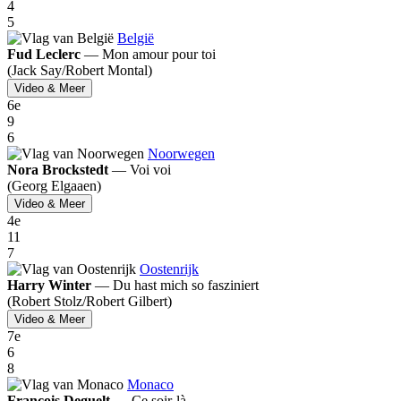
4
5
België
Fud Leclerc
—
Mon amour pour toi
(Jack Say/
Robert Montal)
Video & Meer
6
e
9
6
Noorwegen
Nora Brockstedt
—
Voi voi
(Georg Elgaaen)
Video & Meer
4
e
11
7
Oostenrijk
Harry Winter
—
Du hast mich so fasziniert
(Robert Stolz/
Robert Gilbert)
Video & Meer
7
e
6
8
Monaco
François Deguelt
—
Ce soir-là