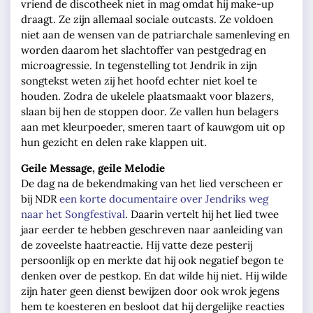
vriend de discotheek niet in mag omdat hij make-up
draagt. Ze zijn allemaal sociale outcasts. Ze voldoen
niet aan de wensen van de patriarchale samenleving en
worden daarom het slachtoffer van pestgedrag en
microagressie. In tegenstelling tot Jendrik in zijn
songtekst weten zij het hoofd echter niet koel te
houden. Zodra de ukelele plaatsmaakt voor blazers,
slaan bij hen de stoppen door. Ze vallen hun belagers
aan met kleurpoeder, smeren taart of kauwgom uit op
hun gezicht en delen rake klappen uit.
Geile Message, geile Melodie
De dag na de bekendmaking van het lied verscheen er
bij NDR
een korte documentaire over Jendriks weg
naar het Songfestival
. Daarin vertelt hij het lied twee
jaar eerder te hebben geschreven naar aanleiding van
de zoveelste haatreactie. Hij vatte deze pesterij
persoonlijk op en merkte dat hij ook negatief begon te
denken over de pestkop. En dat wilde hij niet. Hij wilde
zijn hater geen dienst bewijzen door ook wrok jegens
hem te koesteren en besloot dat hij dergelijke reacties