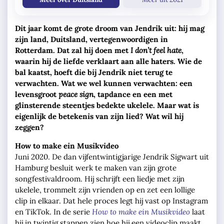
Dit jaar komt de grote droom van Jendrik uit: hij mag
zijn land, Duitsland, vertegenwoordigen in
Rotterdam. Dat zal hij doen met
I don’t
feel hate
,
waarin hij de liefde verklaart aan alle haters. Wie de
bal kaatst, hoeft die bij Jendrik niet terug te
verwachten. Wat we wel kunnen verwachten: een
levensgroot
peace sign
, tapdance en een met
glinsterende steentjes bedekte ukelele. Maar wat is
eigenlijk de betekenis van zijn lied? Wat wil hij
zeggen?
How to make ein Musikvideo
Juni 2020. De dan vijfentwintigjarige Jendrik Sigwart uit
Hamburg besluit werk te maken van zijn grote
songfestivaldroom. Hij schrijft een liedje met zijn
ukelele, trommelt zijn vrienden op en zet een lollige
clip in elkaar. Dat hele proces legt hij vast op Instagram
en TikTok. In de serie
How to make ein Musikvideo
laat
hij in twintig stappen zien hoe hij een videoclip maakt