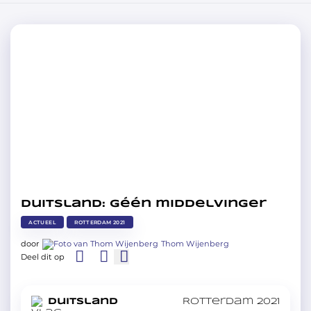
Duitsland: Géén middelvinger
ACTUEEL
ROTTERDAM 2021
door
Thom Wijenberg
Deel dit op
in
Duitsland
Rotterdam 2021