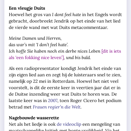
Een vleugje Duits
Hoewel het gros van
I dont feel hate
in het Engels wordt
gebracht, doorbreekt Jendrik op het einde van het lied
de vierde wand met wat Duits metacommentaar.
Meine Damen und Herren,
das war’s mit ‘I don’t feel hate’.
Ich hoffe Sie haben noch ein derbe nices Leben
[dit is iets
als ‘een fokking nice leven’]
, und bis bald.
Als een radiopresentator kondigt Jendrik het einde van
zijn eigen lied aan en zegt hij de luisteraars snel te zien,
namelijk op 22 mei in Rotterdam. Hoewel het niet veel
voorstelt, is dit de eerste keer in veertien jaar dat er in
de Duitse inzending weer wat Duits te horen was. De
laatste keer was in
2007
, toen Roger Cicero het podium
betrad met
Frauen regier’n die Welt
.
Nagebouwde wasserette
Net als het liedje is ook
de videoclip
een mengeling van
maatschappelijke kritiek met bonte vrolijkheid. Via het