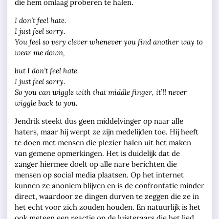
die hem omlaag proberen te halen.
I don’t feel hate.
I just feel sorry.
You feel so very clever whenever you find another way to
wear me down,
but I don’t feel hate.
I just feel sorry.
So you can wiggle with that middle finger, it’ll never
wiggle back to you.
Jendrik steekt dus geen middelvinger op naar alle
haters, maar hij werpt ze zijn medelijden toe. Hij heeft
te doen met mensen die plezier halen uit het maken
van gemene opmerkingen. Het is duidelijk dat de
zanger hiermee doelt op alle nare berichten die
mensen op social media plaatsen. Op het internet
kunnen ze anoniem blijven en is de confrontatie minder
direct, waardoor ze dingen durven te zeggen die ze in
het echt voor zich zouden houden. En natuurlijk is het
ook meteen een reactie op de luisteraars die het lied