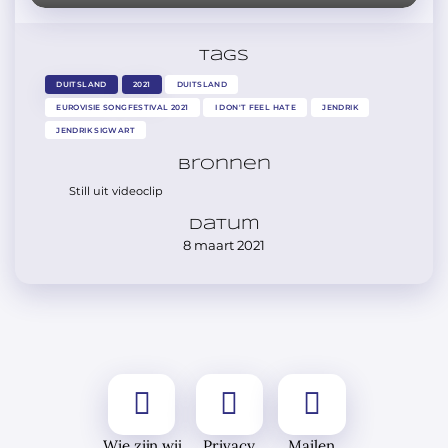
Tags
DUITSLAND
2021
DUITSLAND
EUROVISIE SONGFESTIVAL 2021
I DON'T FEEL HATE
JENDRIK
JENDRIK SIGWART
Bronnen
Still uit videoclip
Datum
8 maart 2021
Wie zijn wij
Privacy
Mailen