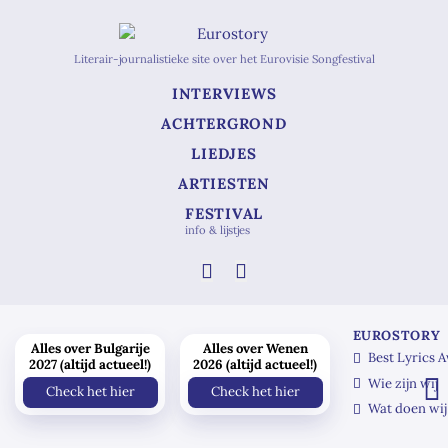
Literair-journalistieke site over het Eurovisie Songfestival
INTERVIEWS
ACHTERGROND
LIEDJES
ARTIESTEN
FESTIVAL
info & lijstjes
EUROSTORY
Alles over Bulgarije
Alles over Wenen
Best Lyrics 
2027 (altijd actueel!)
2026 (altijd actueel!)
Wie zijn wij
Check het hier
Check het hier
Wat doen wij