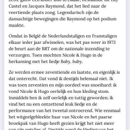
Castel en Jacques Raymond, dat het lied naar de
veertiende plaats zong. Legendarisch zijn de
dansachtige bewegingen die Raymond op het podium
maakte.
Omdat in België de Nederlandstaligen en Franstaligen
elkaar ieder jaar afwisselen, was het pas weer in 1973
de beurt aan de BRT om de nationale inzending te
verzorgen. Toen mochten Nicole & Hugo in de
herkansing met het liedje
Baby, baby
.
Ze werden ermee zeventiende en laatste, en eigenlijk is
dat onterecht. Dat vond ik destijds helemaal niet. Ik
was toen zeventien en mijn oordeel was snoeihard: ik
vond Nicole & Hugo oerlelijk en hun kleding stom.
Inmiddels ben ik zelf oerlelijk en tuttig geworden; ik
vind het nu een ontzettend leuk liedje en de
performance van het tweetal ontroerend. Wie eenmaal
het witgeelgebleekte haar van Nicole en het paarse
broekpak van Hugo heeft gezien krijgt het niet meer
van zijn netvlies af. Destijds werd de kleding van het