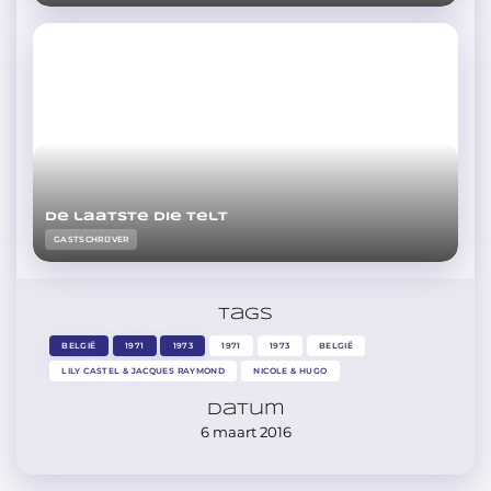
De laatste die telt
GASTSCHRIJVER
Tags
BELGIË
1971
1973
1971
1973
BELGIË
LILY CASTEL & JACQUES RAYMOND
NICOLE & HUGO
Datum
6 maart 2016