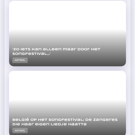
‘Zo iets kan alleen maar door het
Songfestival…’
ARTIKEL
België op het Songfestival: de zangeres
die haar eigen liedje haatte
ARTIKEL