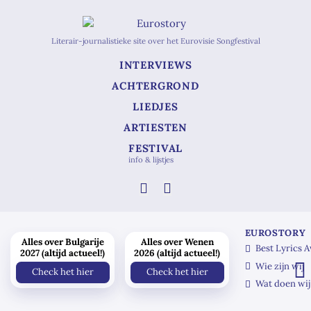
Literair-journalistieke site over het Eurovisie Songfestival
INTERVIEWS
ACHTERGROND
LIEDJES
ARTIESTEN
FESTIVAL
info & lijstjes
EUROSTORY
Alles over Bulgarije
Alles over Wenen
Best Lyrics 
2027 (altijd actueel!)
2026 (altijd actueel!)
Wie zijn wij
Check het hier
Check het hier
Wat doen wij