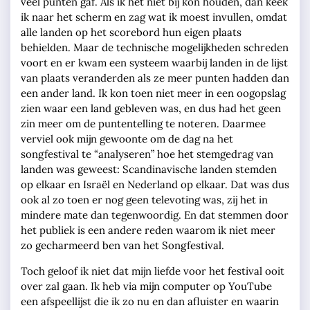
veel punten gaf. Als ik het niet bij kon houden, dan keek
ik naar het scherm en zag wat ik moest invullen, omdat
alle landen op het scorebord hun eigen plaats
behielden. Maar de technische mogelijkheden schreden
voort en er kwam een systeem waarbij landen in de lijst
van plaats veranderden als ze meer punten hadden dan
een ander land. Ik kon toen niet meer in een oogopslag
zien waar een land gebleven was, en dus had het geen
zin meer om de puntentelling te noteren. Daarmee
verviel ook mijn gewoonte om de dag na het
songfestival te “analyseren” hoe het stemgedrag van
landen was geweest: Scandinavische landen stemden
op elkaar en Israël en Nederland op elkaar. Dat was dus
ook al zo toen er nog geen televoting was, zij het in
mindere mate dan tegenwoordig. En dat stemmen door
het publiek is een andere reden waarom ik niet meer
zo gecharmeerd ben van het Songfestival.
Toch geloof ik niet dat mijn liefde voor het festival ooit
over zal gaan. Ik heb via mijn computer op YouTube
een afspeellijst die ik zo nu en dan afluister en waarin