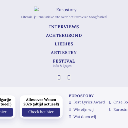
Literair-journalistieke site over het Eurovisie Songfestival
INTERVIEWS
ACHTERGROND
LIEDJES
ARTIESTEN
FESTIVAL
info & lijstjes
EUROSTORY
lgarije
Alles over Wenen
Best Lyrics Award
Onze Bo
ctueel!)
2026 (altijd actueel!)
Wie zijn wij
Eurosto
hier
Check het hier
Wat doen wij