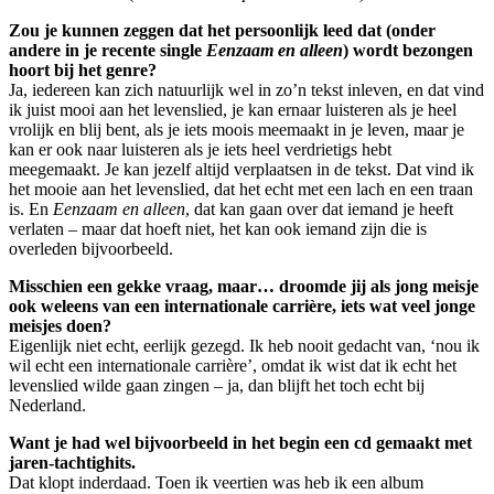
Zou je kunnen zeggen dat het persoonlijk leed dat (onder
andere in je recente single
Eenzaam en alleen
) wordt bezongen
hoort bij het genre?
Ja, iedereen kan zich natuurlijk wel in zo’n tekst inleven, en dat vind
ik juist mooi aan het levenslied, je kan ernaar luisteren als je heel
vrolijk en blij bent, als je iets moois meemaakt in je leven, maar je
kan er ook naar luisteren als je iets heel verdrietigs hebt
meegemaakt. Je kan jezelf altijd verplaatsen in de tekst. Dat vind ik
het mooie aan het levenslied, dat het echt met een lach en een traan
is. En
Eenzaam en alleen
, dat kan gaan over dat iemand je heeft
verlaten – maar dat hoeft niet, het kan ook iemand zijn die is
overleden bijvoorbeeld.
Misschien een gekke vraag, maar… droomde jij als jong meisje
ook weleens van een internationale carrière, iets wat veel jonge
meisjes doen?
Eigenlijk niet echt, eerlijk gezegd. Ik heb nooit gedacht van, ‘nou ik
wil echt een internationale carrière’, omdat ik wist dat ik echt het
levenslied wilde gaan zingen – ja, dan blijft het toch echt bij
Nederland.
Want je had wel bijvoorbeeld in het begin een cd gemaakt met
jaren-tachtighits.
Dat klopt inderdaad. Toen ik veertien was heb ik een album