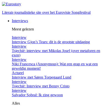
Literair-journalistieke site over het Eurovisie Songfestival
Interviews
Meest gelezen
Interview
Interview Gjon’s Tears: dit is de grootste uitdaging
Interview
Tsjechië: interview met Mikolas Josef (over metaforen en
exen)
Interview
Niki Francesca (Anonymous): Wat een grap en wat een
geweldig moment!
Actueel
Interview met Søren Torpegaard Lund
Interview
Tsjechië: Interview met Benny Cristo
Interview
Salvador Sobral: Ik zing gewoon
Alles