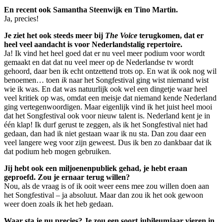
En recent ook Samantha Steenwijk en Tino Martin.
Ja, precies!
Je ziet het ook steeds meer bij
The Voice
terugkomen, dat er
heel veel aandacht is voor Nederlandstalig repertoire.
Ja! Ik vind het heel goed dat er nu veel meer podium voor wordt
gemaakt en dat dat nu veel meer op de Nederlandse tv wordt
gehoord, daar ben ik echt ontzettend trots op. En wat ik ook nog wil
benoemen… toen
ik
naar het Songfestival ging wist niemand wist
wie ik was. En dat was natuurlijk ook wel een dingetje waar heel
veel kritiek op was, omdat een meisje dat niemand kende Nederland
ging vertegenwoordigen. Maar eigenlijk vind ik het juist heel mooi
dat het Songfestival ook voor nieuw talent is. Nederland kent je in
één klap! Ik durf gerust te zeggen, als ik het Songfestival niet had
gedaan, dan had ik niet gestaan waar ik nu sta. Dan zou daar een
veel langere weg voor zijn geweest. Dus ik ben zo dankbaar dat ik
dat podium heb mogen gebruiken.
Jij hebt ook een miljoenenpubliek gehad, je hebt eraan
geproefd. Zou je ernaar terug willen?
Nou, als de vraag is of ik ooit weer eens mee zou willen doen aan
het Songfestival – ja absoluut. Maar dan zou ik het ook gewoon
weer doen zoals ik het heb gedaan.
Waar sta je nu precies? Je zou een soort jubileumjaar vieren in