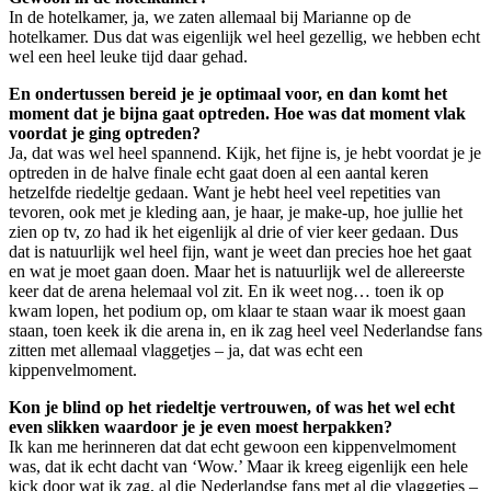
In de hotelkamer, ja, we zaten allemaal bij Marianne op de
hotelkamer. Dus dat was eigenlijk wel heel gezellig, we hebben echt
wel een heel leuke tijd daar gehad.
En ondertussen bereid je je optimaal voor, en dan komt het
moment dat je bijna gaat optreden. Hoe was dat moment vlak
voordat je ging optreden?
Ja, dat was wel heel spannend. Kijk, het fijne is, je hebt voordat je je
optreden in de halve finale echt gaat doen al een aantal keren
hetzelfde riedeltje gedaan. Want je hebt heel veel repetities van
tevoren, ook met je kleding aan, je haar, je make-up, hoe jullie het
zien op tv, zo had ik het eigenlijk al drie of vier keer gedaan. Dus
dat is natuurlijk wel heel fijn, want je weet dan precies hoe het gaat
en wat je moet gaan doen. Maar het is natuurlijk wel de allereerste
keer dat de arena helemaal vol zit. En ik weet nog… toen ik op
kwam lopen, het podium op, om klaar te staan waar ik moest gaan
staan, toen keek ik die arena in, en ik zag heel veel Nederlandse fans
zitten met allemaal vlaggetjes – ja, dat was echt een
kippenvelmoment.
Kon je blind op het riedeltje vertrouwen, of was het wel echt
even slikken waardoor je je even moest herpakken?
Ik kan me herinneren dat dat echt gewoon een kippenvelmoment
was, dat ik echt dacht van ‘Wow.’ Maar ik kreeg eigenlijk een hele
kick door wat ik zag, al die Nederlandse fans met al die vlaggetjes –