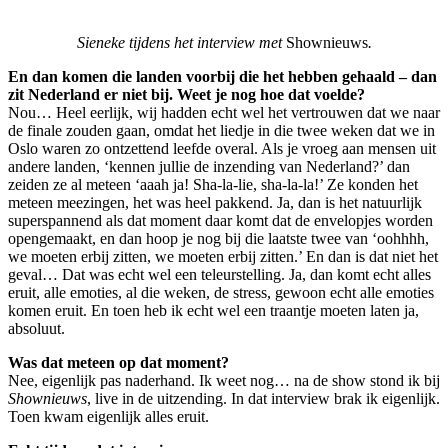
Sieneke tijdens het interview met
Shownieuws
.
En dan komen die landen voorbij die het hebben gehaald – dan
zit Nederland er niet bij. Weet je nog hoe dat voelde?
Nou… Heel eerlijk, wij hadden echt wel het vertrouwen dat we naar
de finale zouden gaan, omdat het liedje in die twee weken dat we in
Oslo waren zo ontzettend leefde overal. Als je vroeg aan mensen uit
andere landen, ‘kennen jullie de inzending van Nederland?’ dan
zeiden ze al meteen ‘aaah ja! Sha-la-lie, sha-la-la!’ Ze konden het
meteen meezingen, het was heel pakkend. Ja, dan is het natuurlijk
superspannend als dat moment daar komt dat de envelopjes worden
opengemaakt, en dan hoop je nog bij die laatste twee van ‘oohhhh,
we moeten erbij zitten, we moeten erbij zitten.’ En dan is dat niet het
geval… Dat was echt wel een teleurstelling. Ja, dan komt echt alles
eruit, alle emoties, al die weken, de stress, gewoon echt alle emoties
komen eruit. En toen heb ik echt wel een traantje moeten laten ja,
absoluut.
Was dat meteen op dat moment?
Nee, eigenlijk pas naderhand. Ik weet nog… na de show stond ik bij
Shownieuws
, live in de uitzending. In dat interview brak ik eigenlijk.
Toen kwam eigenlijk alles eruit.