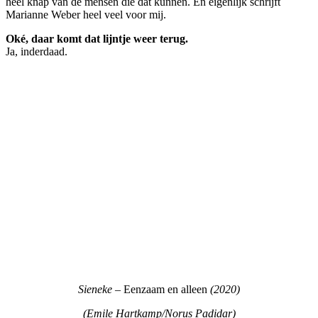
heel knap van de mensen die dat kunnen. En eigenlijk schrijft
Marianne Weber heel veel voor mij.
Oké, daar komt dat lijntje weer terug.
Ja, inderdaad.
Sieneke –
Eenzaam en alleen
(2020)
(Emile Hartkamp/Norus Padidar)