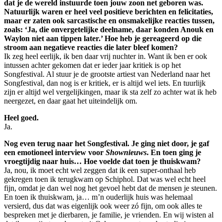
dat je de wereld instuurde toen jouw zoon net geboren was.
Natuurlijk waren er heel veel positieve berichten en felicitaties,
maar er zaten ook sarcastische en onsmakelijke reacties tussen,
zoals: ‘Ja, die onvergetelijke deelname, daar konden Anouk en
Waylon niet aan tippen later.’ Hoe heb je gereageerd op die
stroom aan negatieve reacties die later bleef komen?
Ik zeg heel eerlijk, ik ben daar vrij nuchter in. Want ik ben er ook
intussen achter gekomen dat er ieder jaar kritiek is op het
Songfestival. Al stuur je de grootste artiest van Nederland naar het
Songfestival, dan nog is er kritiek, er is altijd wel iets. En tuurlijk
zijn er altijd wel vergelijkingen, maar ik sta zelf zo achter wat ik heb
neergezet, en daar gaat het uiteindelijk om.
Heel goed.
Ja.
Nog even terug naar het Songfestival. Je ging niet door, je gaf
een emotioneel interview voor
Shownieuws
. En toen ging je
vroegtijdig naar huis… Hoe voelde dat toen je thuiskwam?
Ja, nou, ik moet echt wel zeggen dat ik een super-onthaal heb
gekregen toen ik terugkwam op Schiphol. Dat was wel echt heel
fijn, omdat je dan wel nog het gevoel hebt dat de mensen je steunen.
En toen ik thuiskwam, ja… m’n ouderlijk huis was helemaal
versierd, dus dat was eigenlijk ook weer zó fijn, om ook alles te
bespreken met je dierbaren, je familie, je vrienden. En wij wisten al