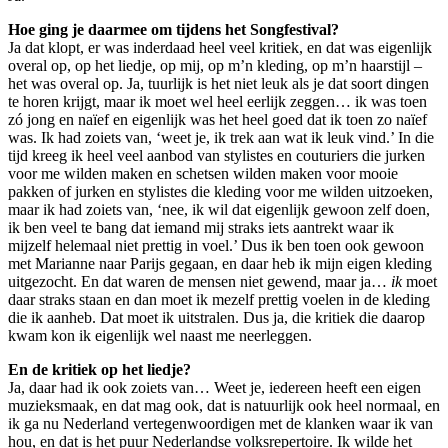
Hoe ging je daarmee om tijdens het Songfestival?
Ja dat klopt, er was inderdaad heel veel kritiek, en dat was eigenlijk
overal op, op het liedje, op mij, op m’n kleding, op m’n haarstijl –
het was overal op. Ja, tuurlijk is het niet leuk als je dat soort dingen
te horen krijgt, maar ik moet wel heel eerlijk zeggen… ik was toen
zó jong en naïef en eigenlijk was het heel goed dat ik toen zo naïef
was. Ik had zoiets van, ‘weet je, ik trek aan wat ik leuk vind.’ In die
tijd kreeg ik heel veel aanbod van stylistes en couturiers die jurken
voor me wilden maken en schetsen wilden maken voor mooie
pakken of jurken en stylistes die kleding voor me wilden uitzoeken,
maar ik had zoiets van, ‘nee, ik wil dat eigenlijk gewoon zelf doen,
ik ben veel te bang dat iemand mij straks iets aantrekt waar ik
mijzelf helemaal niet prettig in voel.’ Dus ik ben toen ook gewoon
met Marianne naar Parijs gegaan, en daar heb ik mijn eigen kleding
uitgezocht. En dat waren de mensen niet gewend, maar ja…
ik
moet
daar straks staan en dan moet ik mezelf prettig voelen in de kleding
die ik aanheb. Dat moet ik uitstralen. Dus ja, die kritiek die daarop
kwam kon ik eigenlijk wel naast me neerleggen.
En de kritiek op het liedje?
Ja, daar had ik ook zoiets van… Weet je, iedereen heeft een eigen
muzieksmaak, en dat mag ook, dat is natuurlijk ook heel normaal, en
ik ga nu Nederland vertegenwoordigen met de klanken waar ik van
hou, en dat is het puur Nederlandse volksrepertoire. Ik wilde het