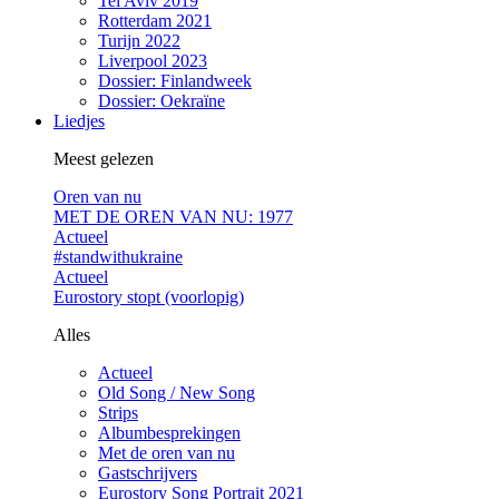
Tel Aviv 2019
Rotterdam 2021
Turijn 2022
Liverpool 2023
Dossier: Finlandweek
Dossier: Oekraïne
Liedjes
Meest gelezen
Oren van nu
MET DE OREN VAN NU: 1977
Actueel
#standwithukraine
Actueel
Eurostory stopt (voorlopig)
Alles
Actueel
Old Song / New Song
Strips
Albumbesprekingen
Met de oren van nu
Gastschrijvers
Eurostory Song Portrait 2021