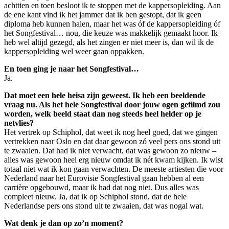
achttien en toen besloot ik te stoppen met de kappersopleiding. Aan
de ene kant vind ik het jammer dat ik ben gestopt, dat ik geen
diploma heb kunnen halen, maar het was óf de kappersopleiding óf
het Songfestival… nou, die keuze was makkelijk gemaakt hoor. Ik
heb wel altijd gezegd, als het zingen er niet meer is, dan wil ik de
kappersopleiding wel weer gaan oppakken.
En toen ging je naar het Songfestival…
Ja.
Dat moet een hele heisa zijn geweest. Ik heb een beeldende
vraag nu. Als het hele Songfestival door jouw ogen gefilmd zou
worden, welk beeld staat dan nog steeds heel helder op je
netvlies?
Het vertrek op Schiphol, dat weet ik nog heel goed, dat we gingen
vertrekken naar Oslo en dat daar gewoon zó veel pers ons stond uit
te zwaaien. Dat had ik niet verwacht, dat was gewoon zo nieuw –
alles was gewoon heel erg nieuw omdat ik nét kwam kijken. Ik wist
totaal niet wat ik kon gaan verwachten. De meeste artiesten die voor
Nederland naar het Eurovisie Songfestival gaan hebben al een
carrière opgebouwd, maar ik had dat nog niet. Dus alles was
compleet nieuw. Ja, dat ik op Schiphol stond, dat de hele
Nederlandse pers ons stond uit te zwaaien, dat was nogal wat.
Wat denk je dan op zo’n moment?