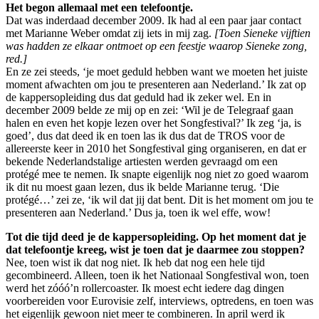
Het begon allemaal met een telefoontje.
Dat was inderdaad december 2009. Ik had al een paar jaar contact
met Marianne Weber omdat zij iets in mij zag.
[Toen Sieneke vijftien
was hadden ze elkaar ontmoet op een feestje waarop Sieneke zong,
red.]
En ze zei steeds, ‘je moet geduld hebben want we moeten het juiste
moment afwachten om jou te presenteren aan Nederland.’ Ik zat op
de kappersopleiding dus dat geduld had ik zeker wel. En in
december 2009 belde ze mij op en zei: ‘Wil je de Telegraaf gaan
halen en even het kopje lezen over het Songfestival?’ Ik zeg ‘ja, is
goed’, dus dat deed ik en toen las ik dus dat de TROS voor de
allereerste keer in 2010 het Songfestival ging organiseren, en dat er
bekende Nederlandstalige artiesten werden gevraagd om een
protégé mee te nemen. Ik snapte eigenlijk nog niet zo goed waarom
ik dit nu moest gaan lezen, dus ik belde Marianne terug. ‘Die
protégé…’ zei ze, ‘ik wil dat jij dat bent. Dit is het moment om jou te
presenteren aan Nederland.’ Dus ja, toen ik wel effe, wow!
Tot die tijd deed je de kappersopleiding. Op het moment dat je
dat telefoontje kreeg, wist je toen dat je daarmee zou stoppen?
Nee, toen wist ik dat nog niet. Ik heb dat nog een hele tijd
gecombineerd. Alleen, toen ik het Nationaal Songfestival won, toen
werd het zóóó’n rollercoaster. Ik moest echt iedere dag dingen
voorbereiden voor Eurovisie zelf, interviews, optredens, en toen was
het eigenlijk gewoon niet meer te combineren. In april werd ik