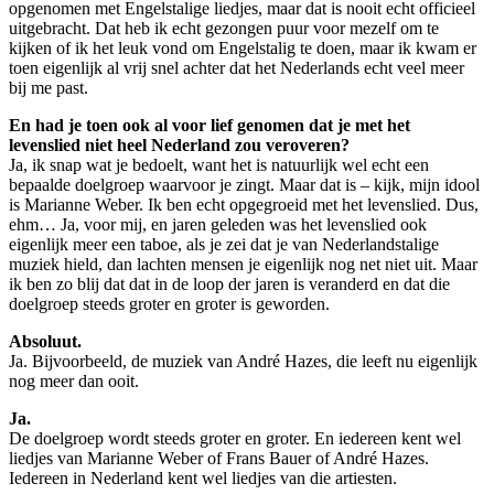
opgenomen met Engelstalige liedjes, maar dat is nooit echt officieel
uitgebracht. Dat heb ik echt gezongen puur voor mezelf om te
kijken of ik het leuk vond om Engelstalig te doen, maar ik kwam er
toen eigenlijk al vrij snel achter dat het Nederlands echt veel meer
bij me past.
En had je toen ook al voor lief genomen dat je met het
levenslied niet heel Nederland zou veroveren?
Ja, ik snap wat je bedoelt, want het is natuurlijk wel echt een
bepaalde doelgroep waarvoor je zingt. Maar dat is – kijk, mijn idool
is Marianne Weber. Ik ben echt opgegroeid met het levenslied. Dus,
ehm… Ja, voor mij, en jaren geleden was het levenslied ook
eigenlijk meer een taboe, als je zei dat je van Nederlandstalige
muziek hield, dan lachten mensen je eigenlijk nog net niet uit. Maar
ik ben zo blij dat dat in de loop der jaren is veranderd en dat die
doelgroep steeds groter en groter is geworden.
Absoluut.
Ja. Bijvoorbeeld, de muziek van André Hazes, die leeft nu eigenlijk
nog meer dan ooit.
Ja.
De doelgroep wordt steeds groter en groter. En iedereen kent wel
liedjes van Marianne Weber of Frans Bauer of André Hazes.
Iedereen in Nederland kent wel liedjes van die artiesten.