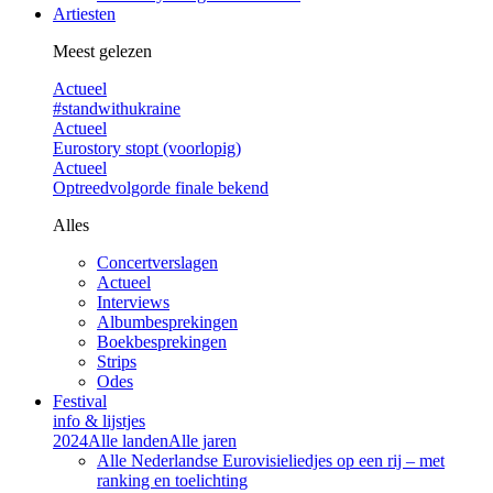
Artiesten
Meest gelezen
Actueel
#standwithukraine
Actueel
Eurostory stopt (voorlopig)
Actueel
Optreedvolgorde finale bekend
Alles
Concertverslagen
Actueel
Interviews
Albumbesprekingen
Boekbesprekingen
Strips
Odes
Festival
info & lijstjes
2024
Alle landen
Alle jaren
Alle Nederlandse Eurovisieliedjes op een rij – met
ranking en toelichting