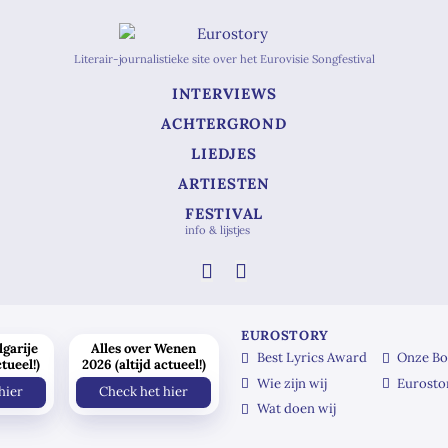
Literair-journalistieke site over het Eurovisie Songfestival
INTERVIEWS
ACHTERGROND
LIEDJES
ARTIESTEN
FESTIVAL
info & lijstjes
EUROSTORY
lgarije
Alles over Wenen
Best Lyrics Award
Onze Bo
ctueel!)
2026 (altijd actueel!)
Wie zijn wij
Eurosto
hier
Check het hier
Wat doen wij