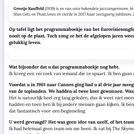
(1939) is en van onze bekendste jazzzangeressen. I
Greetje Kauffeld
Stan Getz en Thad Jones en vierde in 2017 haar zestigjarig jubileum. Z
Op tafel ligt het programmaboekje van het Eurovisiesongf
nooit op de plaat. Toch zong ze het de afgelopen jaren w
gelukkig leven.
Wat bijzonder dat u dat programmaboekje nog hebt.
Ik kreeg een verzoek van iemand die ze spaart. Ik ben gaan z
Voordat u in 1961 naar Cannes ging had u al drie jaar me
van de toplanden. We hadden al twee keer gewonnen. Was h
Het is natuurlijk heel erg lang geleden, dus ik weet niet mee
hadden en toen ben ik bij andere mensen gaan kijken. Ik ben
dat fantastisch voor een beginneling.
U werd gevraagd? Het was geen idee van uzelf, of het tea
Ik had helemaal geen team om me heen. Ik zat bij
The Skyma