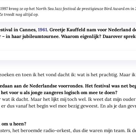
n 1997 kreeg ze op het North Sea Jazz festival de prestigieuze Bird Award en 
e treedt nog altijd op.
estival in Cannes,
1961
. Greetje Kauffeld nam voor Nederland 
eer – in haar jubileumtournee. Waarom eigenlijk? Daarover spr
oeken en toen ik het vond dacht ik: wat is het prachtig. Maar ik 
egedaan aan de Nederlandse voorrondes. Het festival was net b
et voor u als jonge zangeres logisch om mee te doen?
r wat ik dacht. Maar het lijkt mij toch wel. Ik weet dat mijn oude
 er dus vanaf het begin wel mee bezig geweest. En als je dan gev
m om u heen?
sters
, het beroemde radio-orkest, dus die waren mijn team. Ik de