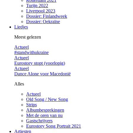
Rotterdam 2021
Turijn 2022
Liverpool 2023
Dossier: Finlandweek
Dossier: Oekraïne
Liedjes
Meest gelezen
Actueel
#standwithukraine
Actueel
Eurostory stopt (voorlopig)
Actueel
Dance Alone voor Macedonië
Alles
Actueel
Old Song / New Song
Strips
Albumbesprekingen
Met de oren van nu
Gastschrijvers
Eurostory Song Portrait 2021
Artiesten