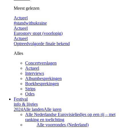
Meest gelezen
Actueel
#standwithukraine
Actueel
Eurostory stopt (voorlopig)
Actueel
Optreedvolgorde finale bekend
Alles
Concertverslagen
Actueel
Interviews
Albumbesprekingen
Boekbesprekingen
Strips
Odes
Festival
info & lijstjes
2024
Alle landen
Alle jaren
Alle Nederlandse Eurovisieliedjes op een rij – met
ranking en toelichting
Alle voorrondes (Nederland)