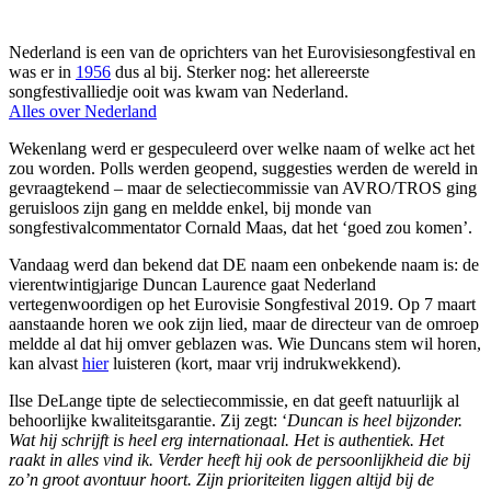
Nederland is een van de oprichters van het Eurovisiesongfestival en
was er in
1956
dus al bij. Sterker nog: het allereerste
songfestivalliedje ooit was kwam van Nederland.
Alles over Nederland
Wekenlang werd er gespeculeerd over welke naam of welke act het
zou worden. Polls werden geopend, suggesties werden de wereld in
gevraagtekend – maar de selectiecommissie van AVRO/TROS ging
geruisloos zijn gang en meldde enkel, bij monde van
songfestivalcommentator Cornald Maas, dat het ‘goed zou komen’.
Vandaag werd dan bekend dat DE naam een onbekende naam is: de
vierentwintigjarige Duncan Laurence gaat Nederland
vertegenwoordigen op het Eurovisie Songfestival 2019. Op 7 maart
aanstaande horen we ook zijn lied, maar de directeur van de omroep
meldde al dat hij omver geblazen was. Wie Duncans stem wil horen,
kan alvast
hier
luisteren (kort, maar vrij indrukwekkend).
Ilse DeLange tipte de selectiecommissie, en dat geeft natuurlijk al
behoorlijke kwaliteitsgarantie. Zij zegt: ‘
Duncan is heel bijzonder.
Wat hij schrijft is heel erg internationaal. Het is authentiek. Het
raakt in alles vind ik. Verder heeft hij ook de persoonlijkheid die bij
zo’n groot avontuur hoort. Zijn prioriteiten liggen altijd bij de