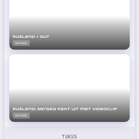
Rusland = out
ACTUEEL
Rusland: Sergey pakt uit met videoclip
ACTUEEL
Tags