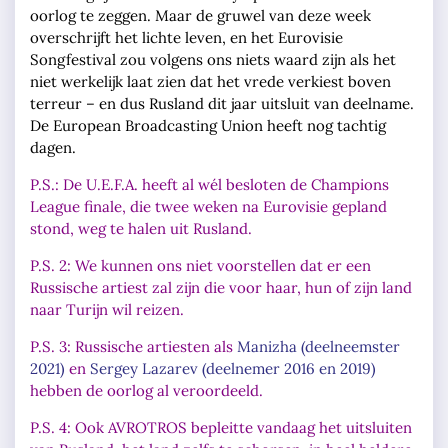
oorlog te zeggen. Maar de gruwel van deze week
overschrijft het lichte leven, en het Eurovisie
Songfestival zou volgens ons niets waard zijn als het
niet werkelijk laat zien dat het vrede verkiest boven
terreur – en dus Rusland dit jaar uitsluit van deelname.
De European Broadcasting Union heeft nog tachtig
dagen.
P.S.: De U.E.F.A. heeft al wél besloten de Champions
League finale, die twee weken na Eurovisie gepland
stond, weg te halen uit Rusland.
P.S. 2: We kunnen ons niet voorstellen dat er een
Russische artiest zal zijn die voor haar, hun of zijn land
naar Turijn wil reizen.
P.S. 3: Russische artiesten als
Manizha (deelneemster
2021)
en
Sergey Lazarev (deelnemer 2016 en 2019)
hebben de oorlog al veroordeeld.
P.S. 4:
Ook AVROTROS bepleitte vandaag het uitsluiten