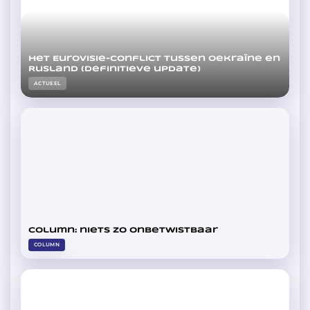
Het Eurovisie-conflict tussen Oekraïne en
Rusland (definitieve update)
ACTUEEL
Column: niets zo onbetwistbaar
COLUMN