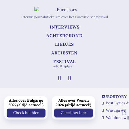
Literair-journalistieke site over het Eurovisie Songfestival
INTERVIEWS
ACHTERGROND
LIEDJES
ARTIESTEN
FESTIVAL
info & lijstjes
EUROSTORY
Alles over Bulgarije
Alles over Wenen
Best Lyrics 
2027 (altijd actueel!)
2026 (altijd actueel!)
Wie zijn wij
Check het hier
Check het hier
Wat doen wij