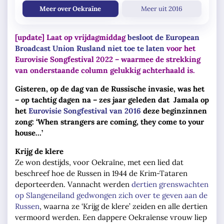
Meer over Oekraïne
Meer uit 2016
[update] Laat op vrijdagmiddag
besloot de European
Broadcast Union Rusland niet toe te laten
voor het
Eurovisie Songfestival 2022 – waarmee de strekking
van onderstaande column gelukkig achterhaald is.
Gisteren, op de dag van de Russische invasie, was het
– op tachtig dagen na – zes jaar geleden dat Jamala op
het
Eurovisie Songfestival van 2016
deze beginzinnen
zong: ‘When strangers are coming, they come to your
house…’
Krijg de klere
Ze won destijds, voor Oekraïne, met een lied dat
beschreef hoe de Russen in 1944 de Krim-Tataren
deporteerden. Vannacht werden
dertien grenswachten
op Slangeneiland gedwongen zich over te geven aan de
Russen
, waarna ze ‘Krijg de klere’ zeiden en alle dertien
vermoord werden. Een dappere Oekraïense vrouw liep