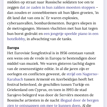
midden op straat naar Russische soldaten toe om te
zeggen
dat ze zaden in hun zakken moesten stoppen
–
dan zouden er zonnebloemen uit hun lijken groeien, ‘in
dit land dat van ons is.’ Er waren explosies,
cyberaanvallen, bombardementen. Burgers sliepen in
de metrogangen. Mensen vluchtten met hun kat tegen
hun borst gedrukt en
een jongetje speelde piano in een
hotellobby
, in afwachting van de tanks.
Europa
Het Eurovisie Songfestival is in 1956 ontstaan vanuit
een wens om de vrede in Europa te bestendigen door
middel van muziek. We waren gisteren tachtig dagen
van de zesenzestigste editie. In al die jaren zijn er
oorlogen en conflicten geweest, de
strijd om Nagorno-
Karabach
tussen Armenië en Azerbeidzjan heeft het
festival beïnvloed, de geschillen tussen Turkije en
Griekenland om Cyprus, en toen in 1993 de stad
Sarajevo belegerd was door de Serviërs moesten de
Bosnische artiesten in de nacht
illegaal door de bergen
zien te ontsnappen om mee te kunnen doen
. Al die