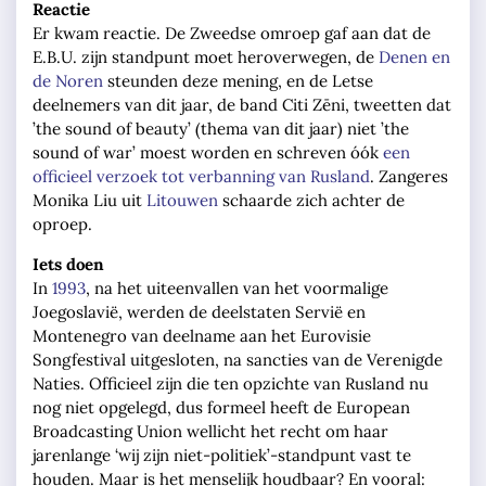
Reactie
Er kwam reactie. De Zweedse omroep gaf aan dat de
E.B.U. zijn standpunt moet heroverwegen, de
Denen en
de Noren
steunden deze mening, en de Letse
deelnemers van dit jaar, de band
Citi Zēni, tweetten dat
’the sound of beauty’ (thema van dit jaar) niet ’the
sound of war’ moest worden en schreven óók
een
officieel verzoek tot verbanning van Rusland
. Zangeres
Monika Liu uit
Litouwen
schaarde zich achter de
oproep.
Iets doen
In
1993
, na het uiteenvallen van het voormalige
Joegoslavië, werden de deelstaten Servië en
Montenegro van deelname aan het Eurovisie
Songfestival uitgesloten, na sancties van de Verenigde
Naties. Officieel zijn die ten opzichte van Rusland nu
nog niet opgelegd, dus formeel heeft de European
Broadcasting Union wellicht het recht om haar
jarenlange ‘wij zijn niet-politiek’-standpunt vast te
houden. Maar is het menselijk houdbaar? En vooral: