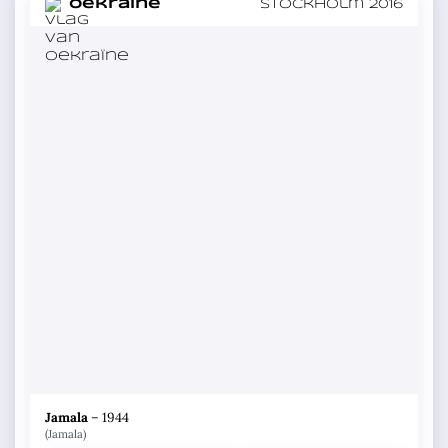
in
Oekraïne
Stockholm 2016
Jamala
–
1944
(Jamala)