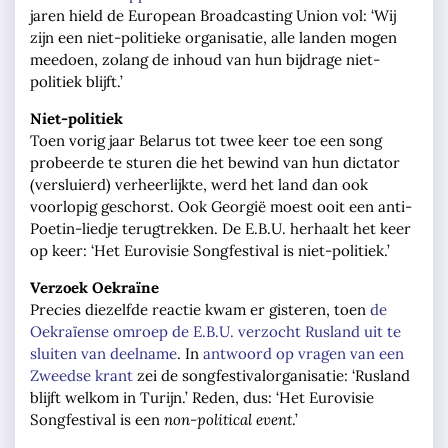
jaren hield de European Broadcasting Union vol: ‘Wij
zijn een niet-politieke organisatie, alle landen mogen
meedoen, zolang de inhoud van hun bijdrage niet-
politiek blijft.’
Niet-politiek
Toen vorig jaar Belarus tot twee keer toe een song
probeerde te sturen die het bewind van hun dictator
(versluierd) verheerlijkte, werd het land dan ook
voorlopig geschorst. Ook Georgië moest ooit een anti-
Poetin-liedje terugtrekken. De E.B.U. herhaalt het keer
op keer: ‘Het Eurovisie Songfestival is niet-politiek.’
Verzoek Oekraïne
Precies diezelfde reactie kwam er gisteren, toen
de
Oekraïense omroep de E.B.U. verzocht Rusland uit te
sluiten van deelname
. In
antwoord op vragen van een
Zweedse krant
zei de songfestivalorganisatie: ‘Rusland
blijft welkom in Turijn.’ Reden, dus: ‘Het Eurovisie
Songfestival is een
non-political event
.’