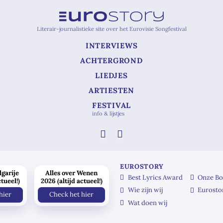
Literair-journalistieke site over het Eurovisie Songfestival
INTERVIEWS
ACHTERGROND
LIEDJES
ARTIESTEN
FESTIVAL
info & lijstjes
EUROSTORY
lgarije
Alles over Wenen
Best Lyrics Award
Onze Bo
ctueel!)
2026 (altijd actueel!)
Wie zijn wij
Eurosto
hier
Check het hier
Wat doen wij