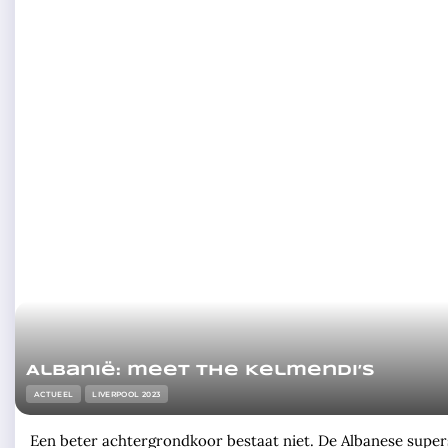
Albanië: meet the Kelmendi’s
ACTUEEL
LIVERPOOL 2023
Een beter achtergrondkoor bestaat niet. De Albanese supers