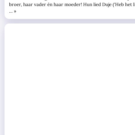
broer, haar vader én haar moeder! Hun lied Duje (‘Heb het lie
… »