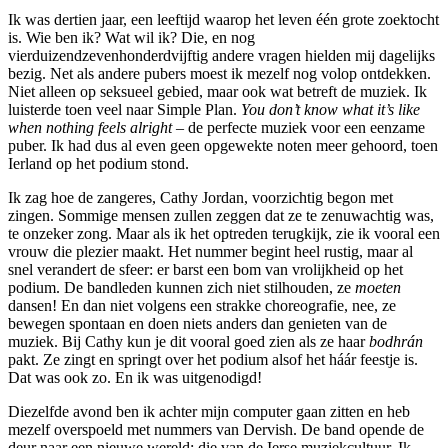
Ik was dertien jaar, een leeftijd waarop het leven één grote zoektocht
is. Wie ben ik? Wat wil ik? Die, en nog
vierduizendzevenhonderdvijftig andere vragen hielden mij dagelijks
bezig. Net als andere pubers moest ik mezelf nog volop ontdekken.
Niet alleen op seksueel gebied, maar ook wat betreft de muziek. Ik
luisterde toen veel naar Simple Plan.
You don’t know what it’s like
when nothing feels alright
– de perfecte muziek voor een eenzame
puber. Ik had dus al even geen opgewekte noten meer gehoord, toen
Ierland op het podium stond.
Ik zag hoe de zangeres, Cathy Jordan, voorzichtig begon met
zingen. Sommige mensen zullen zeggen dat ze te zenuwachtig was,
te onzeker zong. Maar als ik het optreden terugkijk, zie ik vooral een
vrouw die plezier maakt. Het nummer begint heel rustig, maar al
snel verandert de sfeer: er barst een bom van vrolijkheid op het
podium. De bandleden kunnen zich niet stilhouden, ze
moeten
dansen! En dan niet volgens een strakke choreografie, nee, ze
bewegen spontaan en doen niets anders dan genieten van de
muziek. Bij Cathy kun je dit vooral goed zien als ze haar
bodhrán
pakt. Ze zingt en springt over het podium alsof het háár feestje is.
Dat was ook zo. En ik was uitgenodigd!
Diezelfde avond ben ik achter mijn computer gaan zitten en heb
mezelf overspoeld met nummers van Dervish. De band opende de
deur naar een nieuwe wereld: die van de Ierse muziekcultuur. Ik