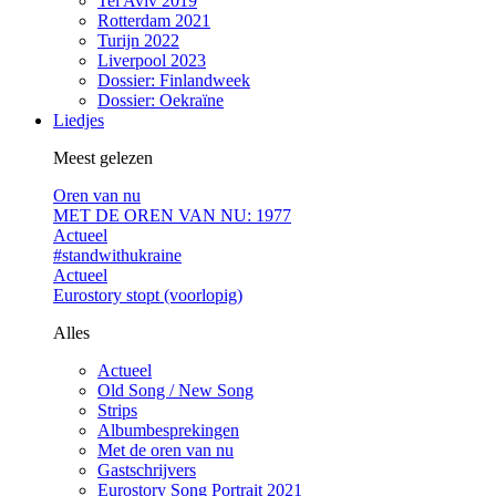
Tel Aviv 2019
Rotterdam 2021
Turijn 2022
Liverpool 2023
Dossier: Finlandweek
Dossier: Oekraïne
Liedjes
Meest gelezen
Oren van nu
MET DE OREN VAN NU: 1977
Actueel
#standwithukraine
Actueel
Eurostory stopt (voorlopig)
Alles
Actueel
Old Song / New Song
Strips
Albumbesprekingen
Met de oren van nu
Gastschrijvers
Eurostory Song Portrait 2021