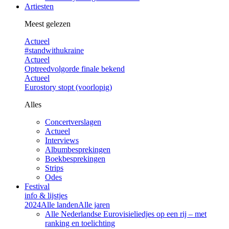
Artiesten
Meest gelezen
Actueel
#standwithukraine
Actueel
Optreedvolgorde finale bekend
Actueel
Eurostory stopt (voorlopig)
Alles
Concertverslagen
Actueel
Interviews
Albumbesprekingen
Boekbesprekingen
Strips
Odes
Festival
info & lijstjes
2024
Alle landen
Alle jaren
Alle Nederlandse Eurovisieliedjes op een rij – met
ranking en toelichting