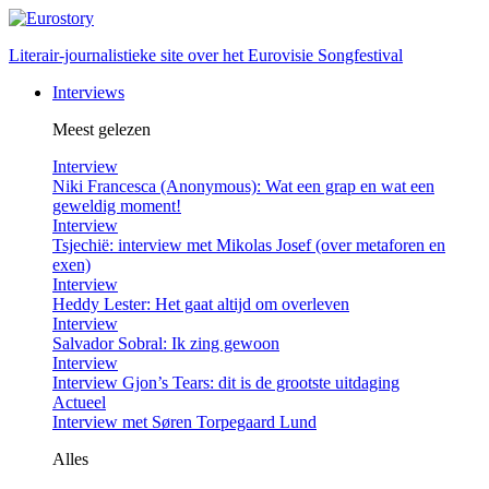
Literair-journalistieke site over het Eurovisie Songfestival
Interviews
Meest gelezen
Interview
Niki Francesca (Anonymous): Wat een grap en wat een
geweldig moment!
Interview
Tsjechië: interview met Mikolas Josef (over metaforen en
exen)
Interview
Heddy Lester: Het gaat altijd om overleven
Interview
Salvador Sobral: Ik zing gewoon
Interview
Interview Gjon’s Tears: dit is de grootste uitdaging
Actueel
Interview met Søren Torpegaard Lund
Alles