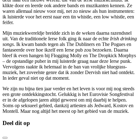
klikte door en leerde ook andere bands en muzikanten kennen. Ze
waren allemaal nieuw voor mij, net zo nieuw als hun instrumenten:
ik luisterde voor het eerst naar een tin whistle, een low whistle, een
feifer.
Mijn muziekwereldje breidde zich in de weken daarna razendsnel
uit. Van de traditionele Ierse folk ging ik naar de echte
Irish drinking
songs
. Ik kwam bands tegen als The Dubliners en The Pogues en
fantaseerde over hoe ikzelf een Ierse pub zou bezoeken. Daarna
bleef ik even hangen bij Flogging Molly en The Dropkick Morphys
– de opstandige puber in mij luisterde graag naar deze Ierse punk.
Vervolgens raakte ik helemaal in de ban van vrolijke bluegrass-
muziek, het zoveelste genre dat ik zonder Dervish niet had ontdekt.
In ieder geval niet op dat moment.
We zijn nu bijna tien jaar verder en het leven is voor mij nog steeds
een grote ontdekkingstocht. Gelukkig is het Eurovisie Songfestival
er in de afgelopen jaren altijd geweest om mij daarbij te helpen.
Soms op seksueel gebied, dankzij artiesten als Jedward, Kostov en
Montell. Maar nog altijd het meest op het gebied van de muziek.
Deel dit op