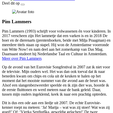
Deel dit op
Pim Lammers
Pim Lammers (1993) schrijft voor volwassenen én voor kinderen. In
2017 verscheen zijn Het lammetje dat een varken is en in 2018 De
boer en de dierenarts (prentenboeken, beide met Milja Praagman) en
meerdere titels staan op stapel. Hij won de Amsterdamse voorronde
van Write Now! en nam deel aan het zomerkamp van Das Mag.
Daarnaast studeert hij Nederlandse Taal en Cultuur in Amsterdam.
Meer over Pim Lammers
Op de avond van het Eurovisie Songfestival in 2007 zat ik niet voor
de televisie. Mijn ouders wel. Het was dan ook toeval dat ik naar
beneden kwam om chips en cola uit de keuken te halen op het
moment dat het mooiste nummer van die avond aan de beurt was.
Alsof een slangenbezweerder speelde en ik zijn dier was, hoorde ik
de eerste fluittonen en werd meteen naar de bank geleid. Daar,
tussen mijn ouders ingeklemd, keek ik naar een prachtig optreden.
Dit is dus een ode aan een liedje uit 2007. De echte Eurovisie-
kenner roept nu meteen: ‘Ja! Marija – wat was zij stoer! Wat was zij
goed!’ Of: ‘Vjerka Serdjutška, geweldig gelachen!’ De twee