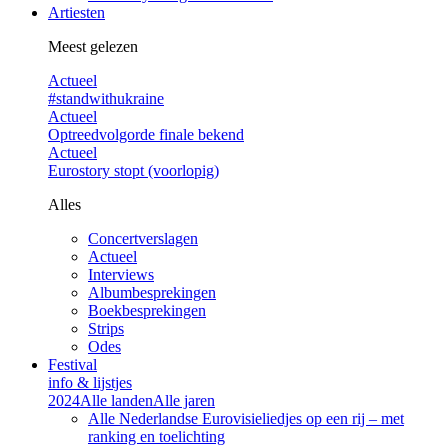
Artiesten
Meest gelezen
Actueel
#standwithukraine
Actueel
Optreedvolgorde finale bekend
Actueel
Eurostory stopt (voorlopig)
Alles
Concertverslagen
Actueel
Interviews
Albumbesprekingen
Boekbesprekingen
Strips
Odes
Festival
info & lijstjes
2024
Alle landen
Alle jaren
Alle Nederlandse Eurovisieliedjes op een rij – met
ranking en toelichting