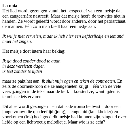
La noia
Het lied wordt gezongen vanuit het perspectief van een meisje dat
een zangcarrière nastreeft. Maar dat meisje heeft de touwtjes niet in
handen. Ze wordt geleefd wordt door anderen, door het patriarchaat,
de mannen. Eén zo’n man biedt haar een liedje aan:
Ik wil je niet vervelen, maar ik heb hier een liefdesliedje en iemand
moet het zingen.
Het meisje doet intern haar beklag:
Ik ga dood zonder dood te gaan
in deze versleten dagen
ik leef zonder te lijden
maar ze pakt het aan,
ik sluit mijn ogen en teken de contracten
. En
zelfs de doornenkroon die ze aangemeten krijgt – één van de vele
verwijzingen in de tekst naar de kerk – koestert ze, want lijden is
tenminste iets ervaren.
Dit alles wordt gezongen – en dat is de ironische twist – door een
jonge vrouw die qua leeftijd (jong), stemgeluid (kraakhelder) en
voorkomen (fris) heel goed dit meisje had kunnen zijn, zingend over
liefde op een lichtvoetig melodietje. Maar wie is ze echt?