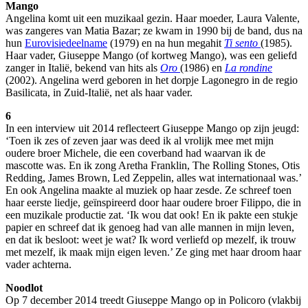
Mango
Angelina komt uit een muzikaal gezin. Haar moeder, Laura Valente,
was zangeres van Matia Bazar; ze kwam in 1990 bij de band, dus na
hun
Eurovisiedeelname
(1979) en na hun megahit
Ti sento
(1985).
Haar vader, Giuseppe Mango (of kortweg Mango), was een geliefd
zanger in Italië, bekend van hits als
Oro
(1986) en
La rondine
(2002). Angelina werd geboren in het dorpje Lagonegro in de regio
Basilicata, in Zuid-Italië, net als haar vader.
6
In een interview uit 2014 reflecteert Giuseppe Mango op zijn jeugd:
‘Toen ik zes of zeven jaar was deed ik al vrolijk mee met mijn
oudere broer Michele, die een coverband had waarvan ik de
mascotte was. En ik zong Aretha Franklin, The Rolling Stones, Otis
Redding, James Brown, Led Zeppelin, alles wat internationaal was.’
En ook Angelina maakte al muziek op haar zesde. Ze schreef toen
haar eerste liedje, geïnspireerd door haar oudere broer Filippo, die in
een muzikale productie zat. ‘Ik wou dat ook! En ik pakte een stukje
papier en schreef dat ik genoeg had van alle mannen in mijn leven,
en dat ik besloot: weet je wat? Ik word verliefd op mezelf, ik trouw
met mezelf, ik maak mijn eigen leven.’ Ze ging met haar droom haar
vader achterna.
Noodlot
Op 7 december 2014 treedt Giuseppe Mango op in Policoro (vlakbij