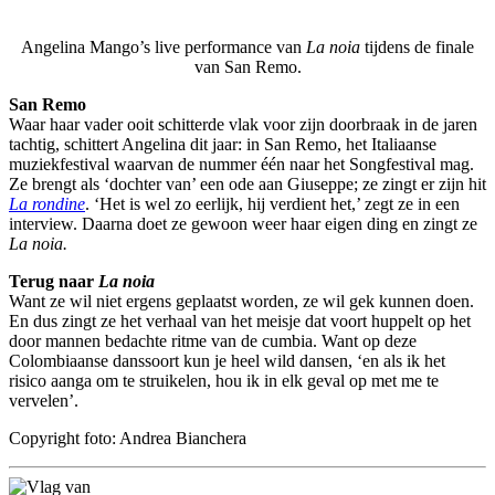
Angelina Mango’s live performance van
La noia
tijdens de finale
van San Remo.
San Remo
Waar haar vader ooit schitterde vlak voor zijn doorbraak in de jaren
tachtig, schittert Angelina dit jaar: in San Remo, het Italiaanse
muziekfestival waarvan de nummer één naar het Songfestival mag.
Ze brengt als ‘dochter van’ een ode aan Giuseppe; ze zingt er zijn hit
La rondine
. ‘Het is wel zo eerlijk, hij verdient het,’ zegt ze in een
interview. Daarna doet ze gewoon weer haar eigen ding en zingt ze
La noia.
Terug naar
La noia
Want ze wil niet ergens geplaatst worden, ze wil gek kunnen doen.
En dus zingt ze het verhaal van het meisje dat voort huppelt op het
door mannen bedachte ritme van de cumbia. Want op deze
Colombiaanse danssoort kun je heel wild dansen, ‘en als ik het
risico aanga om te struikelen, hou ik in elk geval op met me te
vervelen’.
Copyright foto: Andrea Bianchera