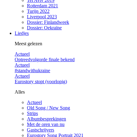
Tel Aviv 2019
Rotterdam 2021
Turijn 2022
Liverpool 2023
Dossier: Finlandweek
Dossier: Oekraïne
Liedjes
Meest gelezen
Actueel
Optreedvolgorde finale bekend
Actueel
#standwithukraine
Actueel
Eurostory stopt (voorlopig)
Alles
Actueel
Old Song / New Song
Strips
Albumbesprekingen
Met de oren van nu
Gastschrijvers
Eurostory Song Portrait 2021