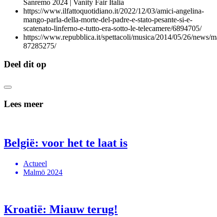
Sanremo 2024 | Vanity Fair Italia
https://www.ilfattoquotidiano.it/2022/12/03/amici-angelina-
mango-parla-della-morte-del-padre-e-stato-pesante-si-e-
scatenato-linferno-e-tutto-era-sotto-le-telecamere/6894705/
https://www.repubblica.it/spettacoli/musica/2014/05/26/news/
87285275/
Deel dit op
Lees meer
België: voor het te laat is
Actueel
Malmö 2024
Kroatië: Miauw terug!