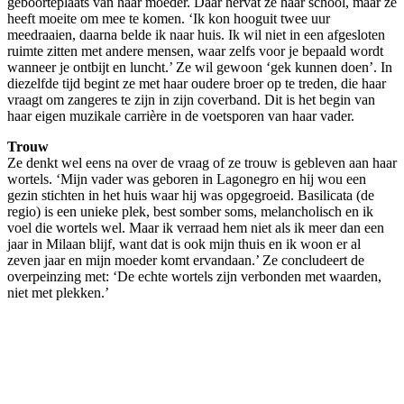
geboorteplaats van haar moeder. Daar hervat ze haar school, maar ze
heeft moeite om mee te komen. ‘Ik kon hooguit twee uur
meedraaien, daarna belde ik naar huis. Ik wil niet in een afgesloten
ruimte zitten met andere mensen, waar zelfs voor je bepaald wordt
wanneer je ontbijt en luncht.’ Ze wil gewoon ‘gek kunnen doen’. In
diezelfde tijd begint ze met haar oudere broer op te treden, die haar
vraagt om zangeres te zijn in zijn coverband. Dit is het begin van
haar eigen muzikale carrière in de voetsporen van haar vader.
Trouw
Ze denkt wel eens na over de vraag of ze trouw is gebleven aan haar
wortels. ‘Mijn vader was geboren in Lagonegro en hij wou een
gezin stichten in het huis waar hij was opgegroeid. Basilicata (de
regio) is een unieke plek, best somber soms, melancholisch en ik
voel die wortels wel. Maar ik verraad hem niet als ik meer dan een
jaar in Milaan blijf, want dat is ook mijn thuis en ik woon er al
zeven jaar en mijn moeder komt ervandaan.’ Ze concludeert de
overpeinzing met: ‘De echte wortels zijn verbonden met waarden,
niet met plekken.’