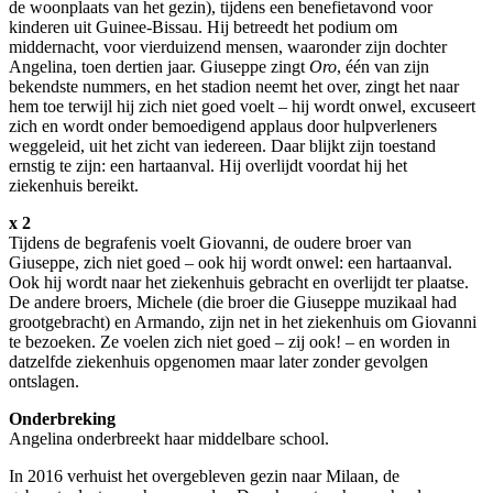
de woonplaats van het gezin), tijdens een benefietavond voor
kinderen uit Guinee-Bissau. Hij betreedt het podium om
middernacht, voor vierduizend mensen, waaronder zijn dochter
Angelina, toen dertien jaar. Giuseppe zingt
Oro
, één van zijn
bekendste nummers, en het stadion neemt het over, zingt het naar
hem toe terwijl hij zich niet goed voelt – hij wordt onwel, excuseert
zich en wordt onder bemoedigend applaus door hulpverleners
weggeleid, uit het zicht van iedereen. Daar blijkt zijn toestand
ernstig te zijn: een hartaanval. Hij overlijdt voordat hij het
ziekenhuis bereikt.
x 2
Tijdens de begrafenis voelt Giovanni, de oudere broer van
Giuseppe, zich niet goed – ook hij wordt onwel: een hartaanval.
Ook hij wordt naar het ziekenhuis gebracht en overlijdt ter plaatse.
De andere broers, Michele (die broer die Giuseppe muzikaal had
grootgebracht) en Armando, zijn net in het ziekenhuis om Giovanni
te bezoeken. Ze voelen zich niet goed – zij ook! – en worden in
datzelfde ziekenhuis opgenomen maar later zonder gevolgen
ontslagen.
Onderbreking
Angelina onderbreekt haar middelbare school.
In 2016 verhuist het overgebleven gezin naar Milaan, de