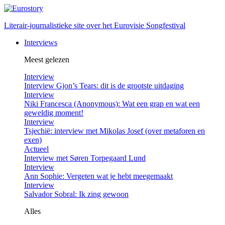
Literair-journalistieke site over het Eurovisie Songfestival
Interviews
Meest gelezen
Interview
Interview Gjon’s Tears: dit is de grootste uitdaging
Interview
Niki Francesca (Anonymous): Wat een grap en wat een
geweldig moment!
Interview
Tsjechië: interview met Mikolas Josef (over metaforen en
exen)
Actueel
Interview met Søren Torpegaard Lund
Interview
Ann Sophie: Vergeten wat je hebt meegemaakt
Interview
Salvador Sobral: Ik zing gewoon
Alles