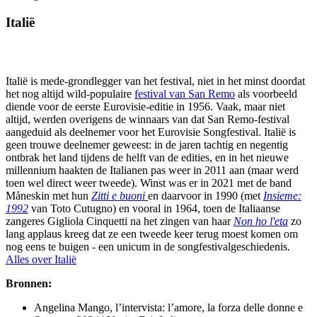
Italië
Italië is mede-grondlegger van het festival, niet in het minst doordat
het nog altijd wild-populaire
festival van San Remo
als voorbeeld
diende voor de eerste Eurovisie-editie in 1956. Vaak, maar niet
altijd, werden overigens de winnaars van dat San Remo-festival
aangeduid als deelnemer voor het Eurovisie Songfestival. Italië is
geen trouwe deelnemer geweest: in de jaren tachtig en negentig
ontbrak het land tijdens de helft van de edities, en in het nieuwe
millennium haakten de Italianen pas weer in 2011 aan (maar werd
toen wel direct weer tweede). Winst was er in 2021 met de band
M
åneski
n met hun
Zitti e buoni
en daarvoor in 1990 (met
Insieme:
1992
van Toto Cutugno) en vooral in 1964, toen de Italiaanse
zangeres Gigliola Cinquetti na het zingen van haar
Non ho l'eta
zo
lang applaus kreeg dat ze een tweede keer terug moest komen om
nog eens te buigen - een unicum in de songfestivalgeschiedenis.
Alles over Italië
Bronnen:
Angelina Mango, l’intervista: l’amore, la forza delle donne e