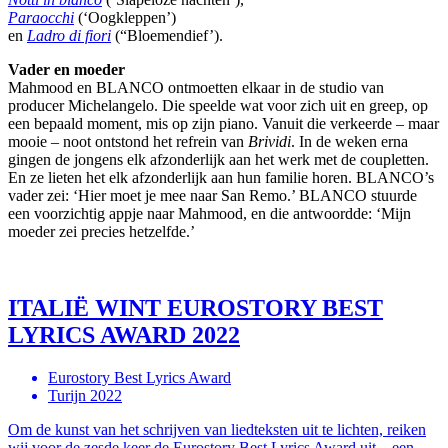
Paraocchi
(‘Oogkleppen’)
en
Ladro di fiori
(“Bloemendief’).
Vader en moeder
Mahmood en BLANCO ontmoetten elkaar in de studio van
producer Michelangelo. Die speelde wat voor zich uit en greep, op
een bepaald moment, mis op zijn piano. Vanuit die verkeerde – maar
mooie – noot ontstond het refrein van
Brividi
. In de weken erna
gingen de jongens elk afzonderlijk aan het werk met de coupletten.
En ze lieten het elk afzonderlijk aan hun familie horen. BLANCO’s
vader zei: ‘Hier moet je mee naar San Remo.’ BLANCO stuurde
een voorzichtig appje naar Mahmood, en die antwoordde: ‘Mijn
moeder zei precies hetzelfde.’
ITALIË WINT EUROSTORY BEST
LYRICS AWARD 2022
Eurostory Best Lyrics Award
Turijn 2022
Om de kunst van het schrijven van liedteksten uit te lichten, reiken
wij voor de zesde keer de Eurostory Best Lyrics Award uit – een