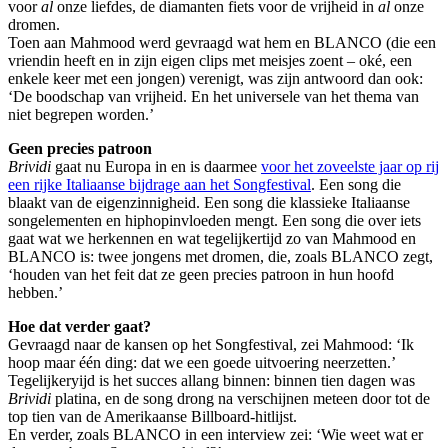
voor
al
onze liefdes, de diamanten fiets voor de vrijheid in
al
onze
dromen.
Toen aan Mahmood werd gevraagd wat hem en BLANCO (die een
vriendin heeft en in zijn eigen clips met meisjes zoent – oké, een
enkele keer met een jongen) verenigt, was zijn antwoord dan ook:
‘De boodschap van vrijheid. En het universele van het thema van
niet begrepen worden.’
Geen precies patroon
Brividi
gaat nu Europa in en is daarmee
voor het zoveelste jaar op rij
een rijke Italiaanse bijdrage aan het Songfestival
. Een song die
blaakt van de eigenzinnigheid. Een song die klassieke Italiaanse
songelementen en hiphopinvloeden mengt. Een song die over iets
gaat wat we herkennen en wat tegelijkertijd zo van Mahmood en
BLANCO is: twee jongens met dromen, die, zoals BLANCO zegt,
‘houden van het feit dat ze geen precies patroon in hun hoofd
hebben.’
Hoe dat verder gaat?
Gevraagd naar de kansen op het Songfestival, zei Mahmood: ‘Ik
hoop maar één ding: dat we een goede uitvoering neerzetten.’
Tegelijkeryijd is het succes allang binnen: binnen tien dagen was
Brividi
platina, en de song drong na verschijnen meteen door tot de
top tien van de Amerikaanse Billboard-hitlijst.
En verder, zoals BLANCO in een interview zei: ‘Wie weet wat er