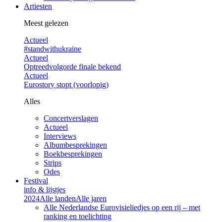
Artiesten
Meest gelezen
Actueel
#standwithukraine
Actueel
Optreedvolgorde finale bekend
Actueel
Eurostory stopt (voorlopig)
Alles
Concertverslagen
Actueel
Interviews
Albumbesprekingen
Boekbesprekingen
Strips
Odes
Festival
info & lijstjes
2024
Alle landen
Alle jaren
Alle Nederlandse Eurovisieliedjes op een rij – met
ranking en toelichting