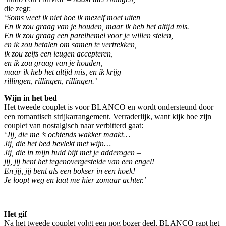
die zegt:
‘Soms weet ik niet hoe ik mezelf moet uiten
En ik zou graag van je houden, maar ik heb het altijd mis.
En ik zou graag een parelhemel voor je willen stelen,
en ik zou betalen om samen te vertrekken,
ik zou zelfs een leugen accepteren,
en ik zou graag van je houden,
maar ik heb het altijd mis, en ik krijg
rillingen, rillingen, rillingen.’
Wijn in het bed
Het tweede couplet is voor BLANCO en wordt ondersteund door
een romantisch strijkarrangement. Verraderlijk, want kijk hoe zijn
couplet van nostalgisch naar verbitterd gaat:
‘Jij, die me ’s ochtends wakker maakt…
Jij, die het bed bevlekt met wijn…
Jij, die in mijn huid bijt met je adderogen –
jij, jij bent het tegenovergestelde van een engel!
En jij, jij bent als een bokser in een hoek!
Je loopt weg en laat me hier zomaar achter.’
Het gif
Na het tweede couplet volgt een nog bozer deel, BLANCO rapt het