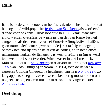
Italië
Italië is mede-grondlegger van het festival, niet in het minst doordat
het nog altijd wild-populaire
festival van San Remo
als voorbeeld
diende voor de eerste Eurovisie-editie in 1956. Vaak, maar niet
altijd, werden overigens de winnaars van dat San Remo-festival
aangeduid als deelnemer voor het Eurovisie Songfestival. Italië is
geen trouwe deelnemer geweest: in de jaren tachtig en negentig
ontbrak het land tijdens de helft van de edities, en in het nieuwe
millennium haakten de Italianen pas weer in 2011 aan (maar werd
toen wel direct weer tweede). Winst was er in 2021 met de band
M
åneski
n met hun
Zitti e buoni
en daarvoor in 1990 (met
Insieme:
1992
van Toto Cutugno) en vooral in 1964, toen de Italiaanse
zangeres Gigliola Cinquetti na het zingen van haar
Non ho l'eta
zo
lang applaus kreeg dat ze een tweede keer terug moest komen om
nog eens te buigen - een unicum in de songfestivalgeschiedenis.
Alles over Italië
Deel dit op