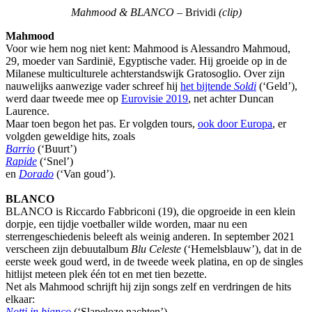
Mahmood & BLANCO –
Brividi
(clip)
Mahmood
Voor wie hem nog niet kent: Mahmood is Alessandro Mahmoud,
29, moeder van Sardinië, Egyptische vader. Hij groeide op in de
Milanese multiculturele achterstandswijk Gratosoglio. Over zijn
nauwelijks aanwezige vader schreef hij
het bijtende
Soldi
(‘Geld’),
werd daar tweede mee op
Eurovisie 2019
, net achter Duncan
Laurence.
Maar toen begon het pas. Er volgden tours,
ook door Europa
, er
volgden geweldige hits, zoals
Barrio
(‘Buurt’)
Rapide
(‘Snel’)
en
Dorado
(‘Van goud’).
BLANCO
BLANCO is Riccardo Fabbriconi (19), die opgroeide in een klein
dorpje, een tijdje voetballer wilde worden, maar nu een
sterrengeschiedenis beleeft als weinig anderen. In september 2021
verscheen zijn debuutalbum
Blu Celeste
(‘Hemelsblauw’), dat in de
eerste week goud werd, in de tweede week platina, en op de singles
hitlijst meteen plek één tot en met tien bezette.
Net als Mahmood schrijft hij zijn songs zelf en verdringen de hits
elkaar:
Notti in bianco
(‘Slapeloze nachten’),