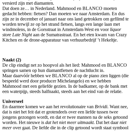
versierd zijn met diamanten.
Dat doen ze… in Nederland. Mahmood en BLANCO moeten
gedacht hebben: fietsen? Dan moeten we naar Amsterdam. En dus
zijn ze in december of januari naar ons land getrokken om gefilmd te
worden terwijl ze op het strand fietsen, langs een lange laan met
windmolens, in de Gorsstraat in Amsterdam-West en voor
liquor
store Late Night
aan de Sumatrastraat. En het eten kwam van Crazy
Kitchen en de drone-apparatuur van verhuurbedrijf ’t Hekeltje.
Naakt (2)
De clip eindigt net zo hoopvol als het lied: Mahmood en BLANCO
springen samen op hun diamantfietsen de nachtlucht in.
Maar daarvóór hebben we BLANCO al op de piano zien liggen (die
bespeeld werd door producer Michelangelo) en we hebben
Mahmood met een geliefde gezien. In de badkamer, op de bank met
een waterpijp, steeds halfnaakt, steeds aan het eind van de relatie.
Universeel
En daarmee komen we aan het revolutionaire van
Brividi
. Want nee,
dat is niet het feit dat er grotendeels over een liefde tussen twee
jongens gezongen wordt, en dat er twee mannen na de seks getoond
worden. Het nieuwe is
dat het niet meer uitmaakt
. Dat het daar
niet
meer
over gaat. De liefde die in de clip getoond wordt staat symbool