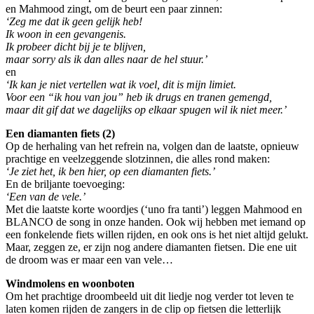
en Mahmood zingt, om de beurt een paar zinnen:
‘Zeg me dat ik geen gelijk heb!
Ik woon in een gevangenis.
Ik probeer dicht bij je te blijven,
maar sorry als ik dan alles naar de hel stuur.’
en
‘Ik kan je niet vertellen wat ik voel, dit is mijn limiet.
Voor een “ik hou van jou” heb ik drugs en tranen gemengd,
maar dit gif dat we dagelijks op elkaar spugen wil ik niet meer.’
Een diamanten fiets (2)
Op de herhaling van het refrein na, volgen dan de laatste, opnieuw
prachtige en veelzeggende slotzinnen, die alles rond maken:
‘Je ziet het, ik ben hier, op een diamanten fiets.’
En de briljante toevoeging:
‘Een van de vele.’
Met die laatste korte woordjes (‘uno fra tanti’) leggen Mahmood en
BLANCO de song in onze handen. Ook wij hebben met iemand op
een fonkelende fiets willen rijden, en ook ons is het niet altijd gelukt.
Maar, zeggen ze, er zijn nog andere diamanten fietsen. Die ene uit
de droom was er maar een van vele…
Windmolens en woonboten
Om het prachtige droombeeld uit dit liedje nog verder tot leven te
laten komen rijden de zangers in de clip op fietsen die letterlijk