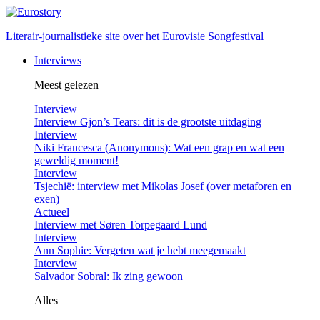
Literair-journalistieke site over het Eurovisie Songfestival
Interviews
Meest gelezen
Interview
Interview Gjon’s Tears: dit is de grootste uitdaging
Interview
Niki Francesca (Anonymous): Wat een grap en wat een
geweldig moment!
Interview
Tsjechië: interview met Mikolas Josef (over metaforen en
exen)
Actueel
Interview met Søren Torpegaard Lund
Interview
Ann Sophie: Vergeten wat je hebt meegemaakt
Interview
Salvador Sobral: Ik zing gewoon
Alles