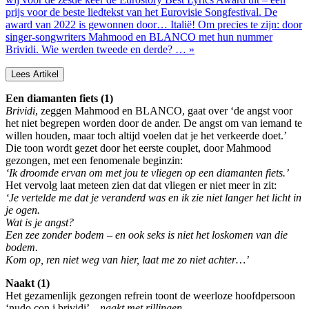
prijs voor de beste liedtekst van het Eurovisie Songfestival. De
award van 2022 is gewonnen door… Italië! Om precies te zijn: door
singer-songwriters Mahmood en BLANCO met hun nummer
Brividi. Wie werden tweede en derde? … »
Lees Artikel
Een diamanten fiets (1)
Brividi
, zeggen Mahmood en BLANCO, gaat over ‘de angst voor
het niet begrepen worden door de ander. De angst om van iemand te
willen houden, maar toch altijd voelen dat je het verkeerde doet.’
Die toon wordt gezet door het eerste couplet, door Mahmood
gezongen, met een fenomenale beginzin:
‘Ik droomde ervan om met jou te vliegen op een diamanten fiets.’
Het vervolg laat meteen zien dat dat vliegen er niet meer in zit:
‘Je vertelde me dat je veranderd was en ik zie niet langer het licht in
je ogen.
Wat is je angst?
Een zee zonder bodem – en ook seks is niet het loskomen van die
bodem.
Kom op, ren niet weg van hier, laat me zo niet achter…’
Naakt (1)
Het gezamenlijk gezongen refrein toont de weerloze hoofdpersoon
‘nudo con i brividi’ –
naakt met rillingen,