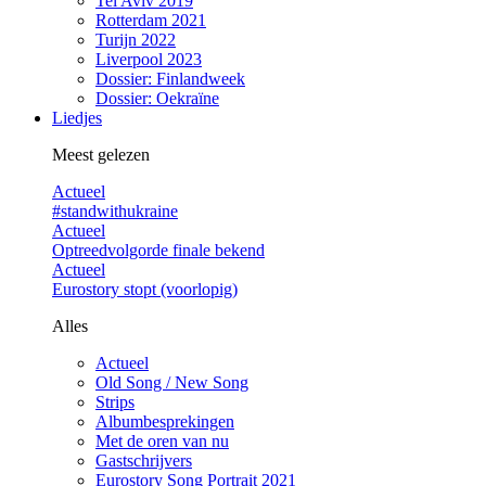
Tel Aviv 2019
Rotterdam 2021
Turijn 2022
Liverpool 2023
Dossier: Finlandweek
Dossier: Oekraïne
Liedjes
Meest gelezen
Actueel
#standwithukraine
Actueel
Optreedvolgorde finale bekend
Actueel
Eurostory stopt (voorlopig)
Alles
Actueel
Old Song / New Song
Strips
Albumbesprekingen
Met de oren van nu
Gastschrijvers
Eurostory Song Portrait 2021