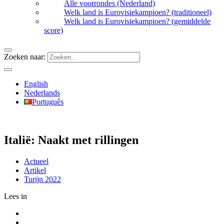
Alle voorrondes (Nederland)
Welk land is Eurovisiekampioen? (traditioneel)
Welk land is Eurovisiekampioen? (gemiddelde
score)
Zoeken naar:
English
Nederlands
Português
Italië: Naakt met rillingen
Actueel
Artikel
Turijn 2022
Lees in