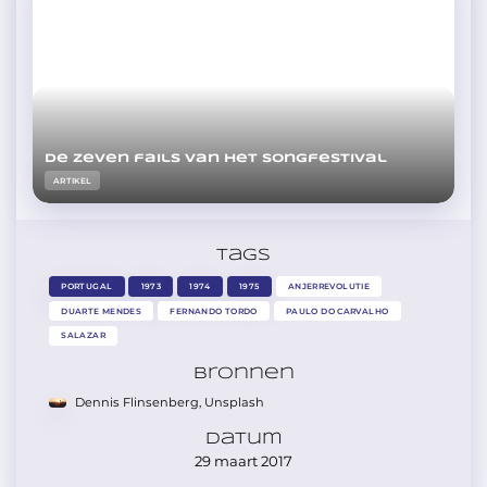
De zeven fails van het Songfestival
ARTIKEL
Tags
PORTUGAL
1973
1974
1975
ANJERREVOLUTIE
DUARTE MENDES
FERNANDO TORDO
PAULO DO CARVALHO
SALAZAR
Bronnen
Dennis Flinsenberg, Unsplash
Datum
29 maart 2017