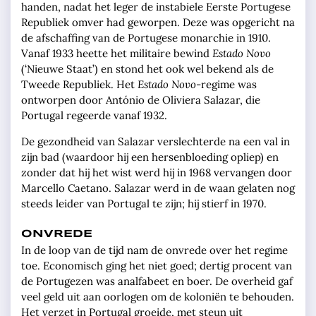
handen, nadat het leger de instabiele Eerste Portugese
Republiek omver had geworpen. Deze was opgericht na
de afschaffing van de Portugese monarchie in 1910.
Vanaf 1933 heette het militaire bewind
Estado Novo
(‘Nieuwe Staat’) en stond het ook wel bekend als de
Tweede Republiek. Het
Estado Novo
-regime was
ontworpen door António de Oliviera Salazar, die
Portugal regeerde vanaf 1932.
De gezondheid van Salazar verslechterde na een val in
zijn bad (waardoor hij een hersenbloeding opliep) en
zonder dat hij het wist werd hij in 1968 vervangen door
Marcello Caetano. Salazar werd in de waan gelaten nog
steeds leider van Portugal te zijn; hij stierf in 1970.
ONVREDE
In de loop van de tijd nam de onvrede over het regime
toe. Economisch ging het niet goed; dertig procent van
de Portugezen was analfabeet en boer. De overheid gaf
veel geld uit aan oorlogen om de koloniën te behouden.
Het verzet in Portugal groeide, met steun uit