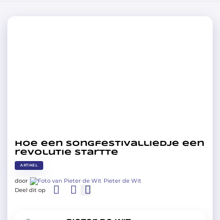
Hoe een songfestivalliedje een
revolutie startte
ARTIKEL
door
Pieter de Wit
Deel dit op