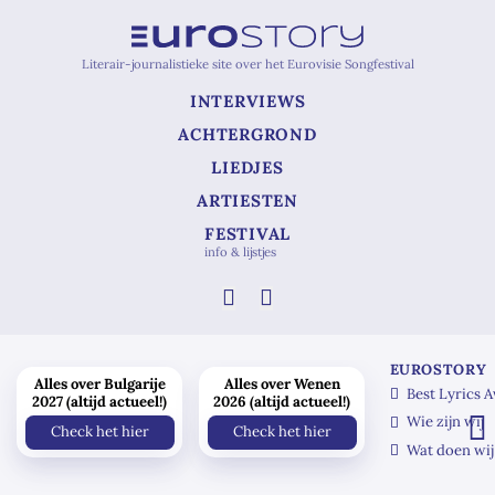
Literair-journalistieke site over het Eurovisie Songfestival
INTERVIEWS
ACHTERGROND
LIEDJES
ARTIESTEN
FESTIVAL
info & lijstjes
EUROSTORY
Alles over Bulgarije
Alles over Wenen
Best Lyrics 
2027 (altijd actueel!)
2026 (altijd actueel!)
Wie zijn wij
Check het hier
Check het hier
Wat doen wij