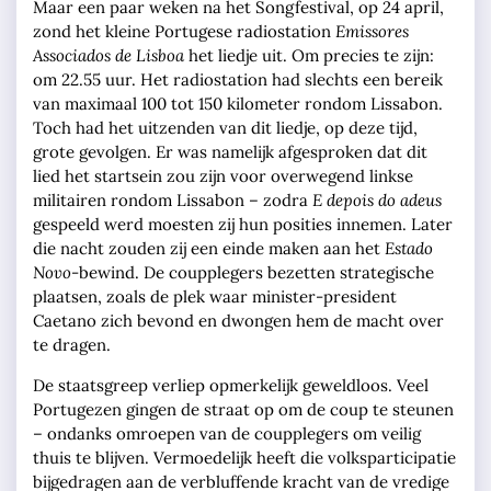
Maar een paar weken na het Songfestival, op 24 april,
zond het kleine Portugese radiostation
Emissores
Associados de Lisboa
het liedje uit. Om precies te zijn:
om 22.55 uur. Het radiostation had slechts een bereik
van maximaal 100 tot 150 kilometer rondom Lissabon.
Toch had het uitzenden van dit liedje, op deze tijd,
grote gevolgen. Er was namelijk afgesproken dat dit
lied het startsein zou zijn voor overwegend linkse
militairen rondom Lissabon – zodra
E depois do adeus
gespeeld werd moesten zij hun posities innemen. Later
die nacht zouden zij een einde maken aan het
Estado
Novo
-bewind. De coupplegers bezetten strategische
plaatsen, zoals de plek waar minister-president
Caetano zich bevond en dwongen hem de macht over
te dragen.
De staatsgreep verliep opmerkelijk geweldloos. Veel
Portugezen gingen de straat op om de coup te steunen
– ondanks omroepen van de coupplegers om veilig
thuis te blijven. Vermoedelijk heeft die volksparticipatie
bijgedragen aan de verbluffende kracht van de vredige