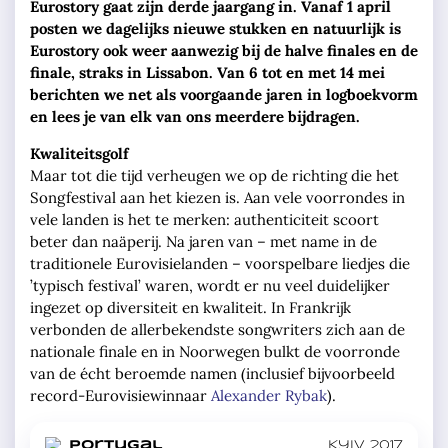
Eurostory gaat zijn derde jaargang in. Vanaf 1 april
posten we dagelijks nieuwe stukken en natuurlijk is
Eurostory ook weer aanwezig bij de halve finales en de
finale, straks in Lissabon. Van 6 tot en met 14 mei
berichten we net als voorgaande jaren in logboekvorm
en lees je van elk van ons meerdere bijdragen.
Kwaliteitsgolf
Maar tot die tijd verheugen we op de richting die het
Songfestival aan het kiezen is. Aan vele voorrondes in
vele landen is het te merken: authenticiteit scoort
beter dan naäperij. Na jaren van – met name in de
traditionele Eurovisielanden – voorspelbare liedjes die
’typisch festival’ waren, wordt er nu veel duidelijker
ingezet op diversiteit en kwaliteit. In Frankrijk
verbonden de allerbekendste songwriters zich aan de
nationale finale en in Noorwegen bulkt de voorronde
van de écht beroemde namen (inclusief bijvoorbeeld
record-Eurovisiewinnaar
Alexander Rybak
).
in
Portugal
Kyiv 2017