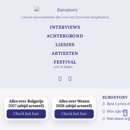
Literair-journalistieke site over het Eurovisie Songfestival
INTERVIEWS
ACHTERGROND
LIEDJES
ARTIESTEN
FESTIVAL
info & lijstjes
EUROSTORY
Alles over Bulgarije
Alles over Wenen
Best Lyrics 
2027 (altijd actueel!)
2026 (altijd actueel!)
Wie zijn wij
Check het hier
Check het hier
Wat doen wij