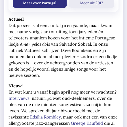
Meer over Portugal
Meer uit 2017
Actueel
Dat proces is al een aantal jaren gaande, maar kwam
met name vorig jaar tot uiting toen juryleden én
televoters unaniem kozen voor het intieme Portugese
liedje
Amar pelos dois
van Salvador Sobral. In onze
rubriek ‘Actueel’ schrijven Dave Boomkens en zijn
mannen dan ook nu al met plezier – zodra er een liedje
gekozen is – over de achtergronden van de artiesten
en de hopelijk vooral eigenzinnige songs voor het
nieuwe seizoen.
Nieuw!
En wat kunt u vanaf begin april nog meer verwachten?
Interviews
, natuurlijk. Met oud-deelnemers, over de
plek van de drie minuten songfestivalrazernij in hun
leven. We spreken dit jaar bijvoorbeeld met de
ravissante
Edsilia Rombley
, maar ook met een van onze
allergrootste jazz-zangeressen
Greetje Kauffeld
die al