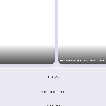
Eurostory Song Portrait:
Tags
Bronnen