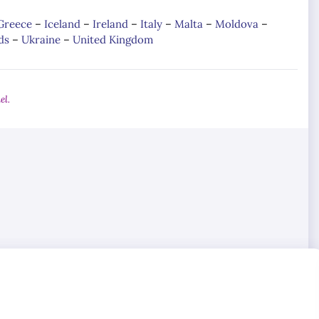
Greece
–
Iceland
–
Ireland
–
Italy
–
Malta
–
Moldova
–
ds
–
Ukraine
–
United Kingdom
el.