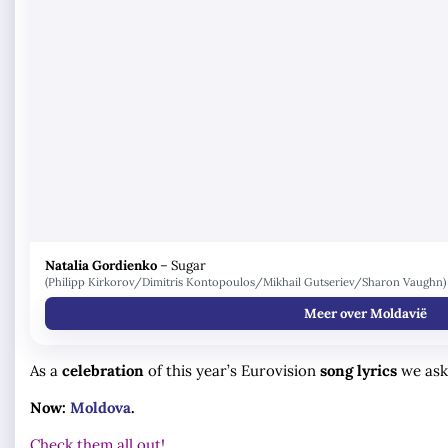
Natalia Gordienko
–
Sugar
(Philipp Kirkorov/Dimitris Kontopoulos/Mikhail Gutseriev/Sharon Vaughn)
Meer over Moldavië
As a
celebration
of this year’s Eurovision
song lyrics
we aske
Now:
Moldova
.
Check them all out!