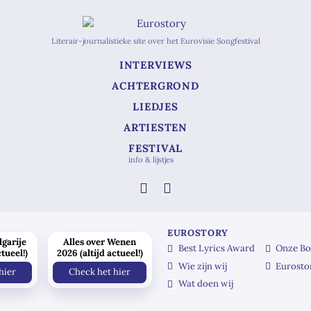
Literair-journalistieke site over het Eurovisie Songfestival
INTERVIEWS
ACHTERGROND
LIEDJES
ARTIESTEN
FESTIVAL
info & lijstjes
EUROSTORY
lgarije
Alles over Wenen
Best Lyrics Award
Onze Bo
ctueel!)
2026 (altijd actueel!)
Wie zijn wij
Eurosto
hier
Check het hier
Wat doen wij