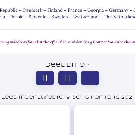
Republic
–
Denmark
–
Finland
–
France
–
Georgia
–
Germany
–
ia
–
Russia
–
Slovenia
–
Sweden
–
Switzerland
–
The Netherlan
l song video’s as found at the official Eurovision Song Contest YouTube chann
Deel dit op
Lees meer Eurostory Song Portraits 2021