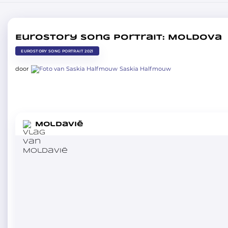
Eurostory Song Portrait: Moldova
EUROSTORY SONG PORTRAIT 2021
door
Saskia Halfmouw
in
Moldavië