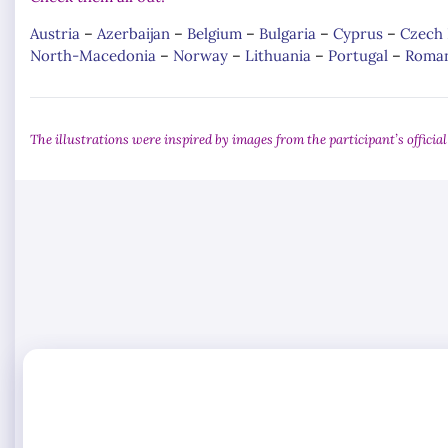
Austria
–
Azerbaijan
–
Belgium
–
Bulgaria
–
Cyprus
–
Czech 
North-Macedonia
–
Norway
–
Lithuania
–
Portugal
–
Roman
The illustrations were inspired by images from the participant’s officia