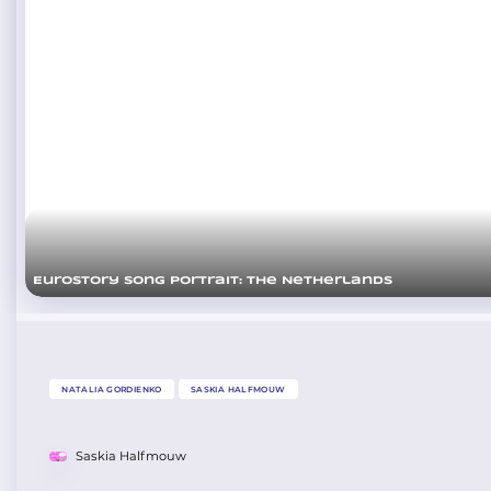
Eurostory Song Portrait: The Netherlands
NATALIA GORDIENKO
SASKIA HALFMOUW
Saskia Halfmouw