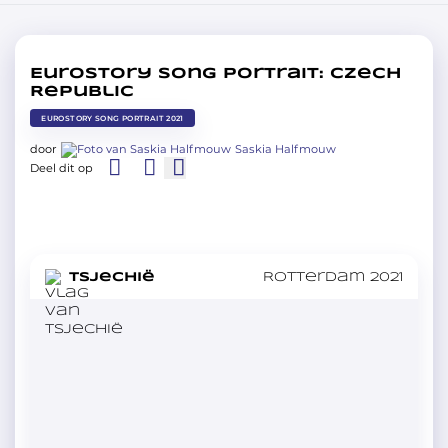
Eurostory Song Portrait: Czech
Republic
EUROSTORY SONG PORTRAIT 2021
door
Saskia Halfmouw
Deel dit op
in
Tsjechië
Rotterdam 2021