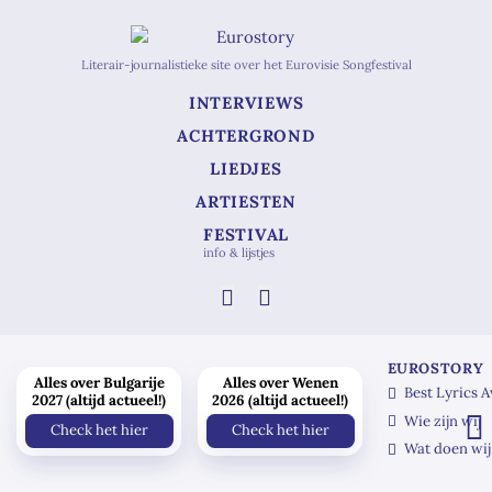
Literair-journalistieke site over het Eurovisie Songfestival
INTERVIEWS
ACHTERGROND
LIEDJES
ARTIESTEN
FESTIVAL
info & lijstjes
EUROSTORY
Alles over Bulgarije
Alles over Wenen
Best Lyrics 
2027 (altijd actueel!)
2026 (altijd actueel!)
Wie zijn wij
Check het hier
Check het hier
Wat doen wij