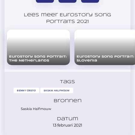
Lees meer Eurostory Song
Portraits 2021
Eurostory Song Portrait:
Eurostory Song Portrait:
The Netherlands
Slovenia
Tags
BENNY CRISTO
SASKIA HALFMOUW
Bronnen
Saskia Halfmouw
Datum
13 februari 2021