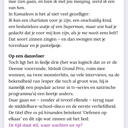
mee zien gaan, en toen ik met jou meeging, werd ik een
van hen.
In
Kamæleon
is het al niet veel gezelliger:
Ik kan een charlatan voor je zijn, een onschuldig kind,
een besluiteloos watje of een Superman, maar wie had je
gedacht dat je voor mij kon zijn, als je me nooit eens belt?
Dat soort zinnen zingen – en dan swingen met je
torenhaar en je pasteljasje.
Op een dansvloer
Toch ligt het in liedje drie (het was logisch dat ze er de
Deense voorronde,
Melodi Grand Prix
, ruim mee
wonnen, na twee monsterhits, na vele interviews, na de
bekendheid van Jesper die toch al groot was, hij is
namelijk een populair acteur in tv-series en satirische
programma’s) een beetje anders.
Daar gaan we – zonder al teveel ellende – terug naar
de middelbare-school-disco en de eerste verliefdheid.
De titel
Øve os på hinanden
betekent ‘Oefenen op
elkaar’ en dit zijn wat zinnen uit het lied:
De tijd staat stil, waar wachten we op?