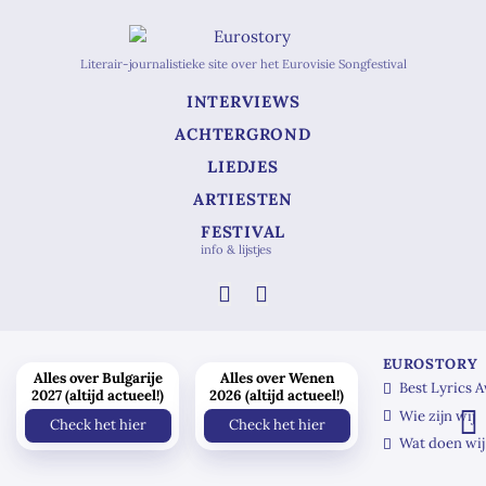
Literair-journalistieke site over het Eurovisie Songfestival
INTERVIEWS
ACHTERGROND
LIEDJES
ARTIESTEN
FESTIVAL
info & lijstjes
EUROSTORY
Alles over Bulgarije
Alles over Wenen
Best Lyrics 
2027 (altijd actueel!)
2026 (altijd actueel!)
Wie zijn wij
Check het hier
Check het hier
Wat doen wij