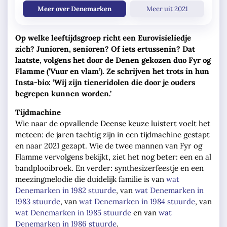
Meer over Denemarken
Meer uit 2021
Op welke leeftijdsgroep richt een Eurovisieliedje
zich? Junioren, senioren? Of iets ertussenin? Dat
laatste, volgens het door de Denen gekozen duo Fyr og
Flamme (‘Vuur en vlam’). Ze schrijven het trots in hun
Insta-bio: ‘Wij zijn tieneridolen die door je ouders
begrepen kunnen worden.’
Tijdmachine
Wie naar de opvallende Deense keuze luistert voelt het
meteen: de jaren tachtig zijn in een tijdmachine gestapt
en naar 2021 gezapt. Wie de twee mannen van Fyr og
Flamme vervolgens bekijkt, ziet het nog beter: een en al
bandplooibroek. En verder: synthesizerfeestje en een
meezingmelodie die duidelijk familie is van
wat
Denemarken in 1982 stuurde
, van
wat Denemarken in
1983 stuurde
, van
wat Denemarken in 1984 stuurde
, van
wat Denemarken in 1985 stuurde
en van
wat
Denemarken in 1986 stuurde
.