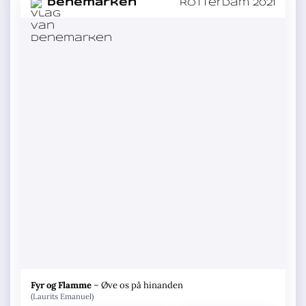
in
Denemarken
Rotterdam 2021
Fyr og Flamme
–
Øve os på hinanden
(Laurits Emanuel)