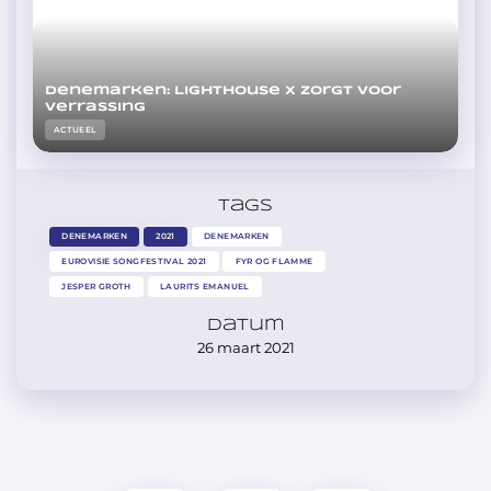
Denemarken: Lighthouse X zorgt voor
verrassing
ACTUEEL
Tags
DENEMARKEN
2021
DENEMARKEN
EUROVISIE SONGFESTIVAL 2021
FYR OG FLAMME
JESPER GROTH
LAURITS EMANUEL
Datum
26 maart 2021