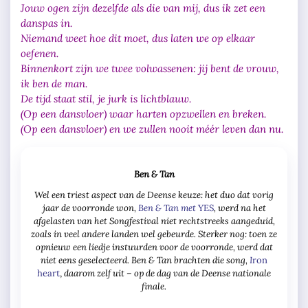
Jouw ogen zijn dezelfde als die van mij, dus ik zet een
danspas in.
Niemand weet hoe dit moet, dus laten we op elkaar
oefenen.
Binnenkort zijn we twee volwassenen: jij bent de vrouw,
ik ben de man.
De tijd staat stil, je jurk is lichtblauw.
(Op een dansvloer) waar harten opzwellen en breken.
(Op een dansvloer) en we zullen nooit méér leven dan nu.
Ben & Tan
Wel een triest aspect van de Deense keuze: het duo dat vorig
jaar de voorronde won,
Ben & Tan met
, werd na het
YES
afgelasten van het Songfestival niet rechtstreeks aangeduid,
zoals in veel andere landen wel gebeurde. Sterker nog: toen ze
opnieuw een liedje instuurden voor de voorronde, werd dat
niet eens geselecteerd. Ben & Tan brachten die song,
I
ron
daarom zelf uit – op de dag van de Deense nationale
heart
,
finale.