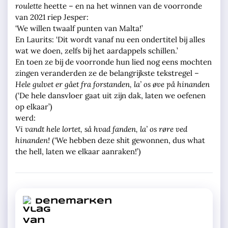
roulette
heette – en na het winnen van de voorronde
van 2021 riep Jesper:
‘We willen twaalf punten van Malta!’
En Laurits: ‘Dit wordt vanaf nu een ondertitel bij alles
wat we doen, zelfs bij het aardappels schillen.’
En toen ze bij de voorronde hun lied nog eens mochten
zingen veranderden ze de belangrijkste tekstregel –
Hele gulvet er gået fra forstanden, l
a’ os øve på hinanden
(‘De hele dansvloer gaat uit zijn dak, laten we oefenen
op elkaar’)
werd:
Vi vandt hele lortet, så hvad fanden, la’ os røre ved
hinanden!
(‘We hebben deze shit gewonnen, dus what
the hell, laten we elkaar aanraken!’)
Denemarken