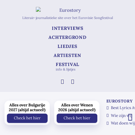
Literair-journalistieke site over het Eurovisie Songfestival
INTERVIEWS
ACHTERGROND
LIEDJES
ARTIESTEN
FESTIVAL
info & lijstjes
EUROSTORY
Alles over Bulgarije
Alles over Wenen
Best Lyrics 
2027 (altijd actueel!)
2026 (altijd actueel!)
Wie zijn wij
Check het hier
Check het hier
Wat doen wij