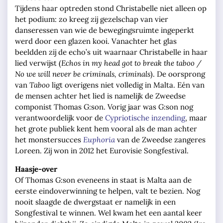
Tijdens haar optreden stond Christabelle niet alleen op
het podium: zo kreeg zij gezelschap van vier
danseressen van wie de bewegingsruimte ingeperkt
werd door een glazen kooi. Vanachter het glas
beeldden zij de echo’s uit waarnaar Christabelle in haar
lied verwijst (
Echos in my head got to break the taboo /
No we will never be criminals, criminals
). De oorsprong
van
Taboo
ligt overigens niet volledig in Malta. Eén van
de mensen achter het lied is namelijk de Zweedse
componist Thomas G:son. Vorig jaar was G:son nog
verantwoordelijk voor de
Cypriotische inzending
, maar
het grote publiek kent hem vooral als de man achter
het monstersucces
Euphoria
van de Zweedse zangeres
Loreen. Zij won in 2012 het Eurovisie Songfestival.
Haasje-over
Of Thomas G:son eveneens in staat is Malta aan de
eerste eindoverwinning te helpen, valt te bezien. Nog
nooit slaagde de dwergstaat er namelijk in een
Songfestival te winnen. Wel kwam het een aantal keer