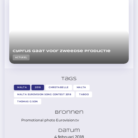
Cyprus gaat voor Zweedse productie
ACTUEEL
Tags
MALTA
2018
CHRISTABELLE
MALTA
MALTA EUROVISION SONG CONTEST 2018
TABOO
THOMAS G:SON
Bronnen
Promotional photo Eurovision.tv
Datum
4 februari 2018