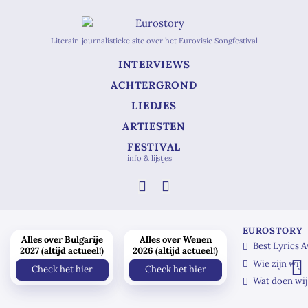
Literair-journalistieke site over het Eurovisie Songfestival
INTERVIEWS
ACHTERGROND
LIEDJES
ARTIESTEN
FESTIVAL
info & lijstjes
EUROSTORY
Alles over Bulgarije
Alles over Wenen
Best Lyrics 
2027 (altijd actueel!)
2026 (altijd actueel!)
Wie zijn wij
Check het hier
Check het hier
Wat doen wij