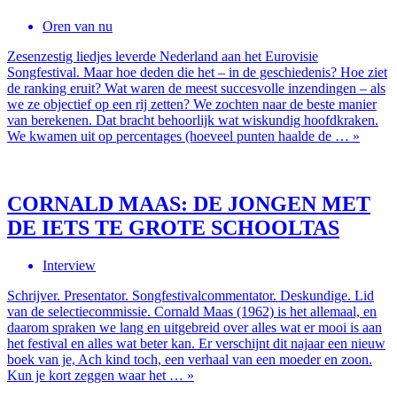
Oren van nu
Zesenzestig liedjes leverde Nederland aan het Eurovisie
Songfestival. Maar hoe deden die het – in de geschiedenis? Hoe ziet
de ranking eruit? Wat waren de meest succesvolle inzendingen – als
we ze objectief op een rij zetten? We zochten naar de beste manier
van berekenen. Dat bracht behoorlijk wat wiskundig hoofdkraken.
We kwamen uit op percentages (hoeveel punten haalde de … »
CORNALD MAAS: DE JONGEN MET
DE IETS TE GROTE SCHOOLTAS
Interview
Schrijver. Presentator. Songfestivalcommentator. Deskundige. Lid
van de selectiecommissie. Cornald Maas (1962) is het allemaal, en
daarom spraken we lang en uitgebreid over alles wat er mooi is aan
het festival en alles wat beter kan. Er verschijnt dit najaar een nieuw
boek van je, Ach kind toch, een verhaal van een moeder en zoon.
Kun je kort zeggen waar het … »