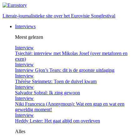
Literair-journalistieke site over het Eurovisie Songfestival
Interviews
Meest gelezen
Interview
Tsjechië: interview met Mikolas Josef (over metaforen en
exen)
Interview
Interview Gjon’s Tears: dit is de grootste uitdaging
Interview
Thérèse Steinmetz: Toen de duivel kwam
Interview
Salvador Sobral: Ik zing gewoon
Interview
Niki Francesca (Anonymous): Wat een grap en wat een
geweldig moment!
Interview
Heddy Lester: Het gaat altijd om overleven
Alles