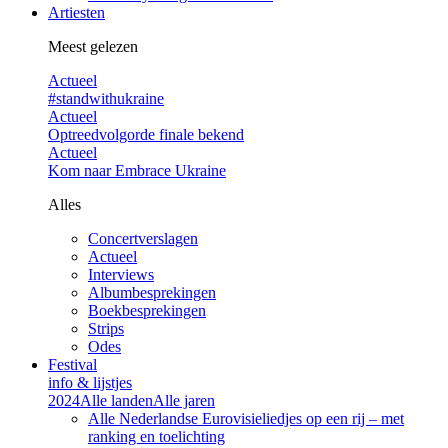
Artiesten
Meest gelezen
Actueel
#standwithukraine
Actueel
Optreedvolgorde finale bekend
Actueel
Kom naar Embrace Ukraine
Alles
Concertverslagen
Actueel
Interviews
Albumbesprekingen
Boekbesprekingen
Strips
Odes
Festival
info & lijstjes
2024
Alle landen
Alle jaren
Alle Nederlandse Eurovisieliedjes op een rij – met
ranking en toelichting