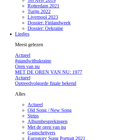
Tel Aviv 2019
Rotterdam 2021
Turijn 2022
Liverpool 2023
Dossier: Finlandweek
Dossier: Oekraïne
Liedjes
Meest gelezen
Actueel
#standwithukraine
Oren van nu
MET DE OREN VAN NU: 1977
Actueel
Optreedvolgorde finale bekend
Alles
Actueel
Old Song / New Song
Strips
Albumbesprekingen
Met de oren van nu
Gastschrijvers
Eurostory Song Portrait 2021