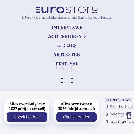
Literair-journalistieke site over het Eurovisie Songfestival
INTERVIEWS
ACHTERGROND
LIEDJES
ARTIESTEN
FESTIVAL
info & lijstjes
EUROSTORY
Alles over Bulgarije
Alles over Wenen
Best Lyrics 
2027 (altijd actueel!)
2026 (altijd actueel!)
Wie zijn wij
Check het hier
Check het hier
Wat doen wij