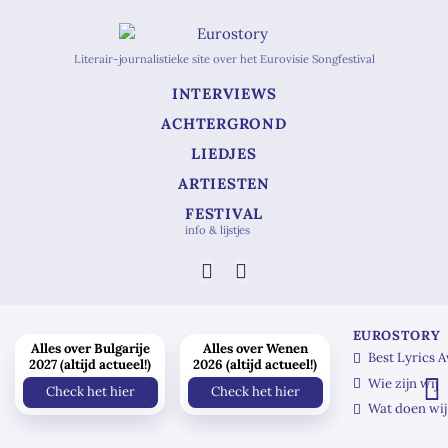
Literair-journalistieke site over het Eurovisie Songfestival
INTERVIEWS
ACHTERGROND
LIEDJES
ARTIESTEN
FESTIVAL
info & lijstjes
EUROSTORY
Alles over Bulgarije
Alles over Wenen
Best Lyrics 
2027 (altijd actueel!)
2026 (altijd actueel!)
Wie zijn wij
Check het hier
Check het hier
Wat doen wij