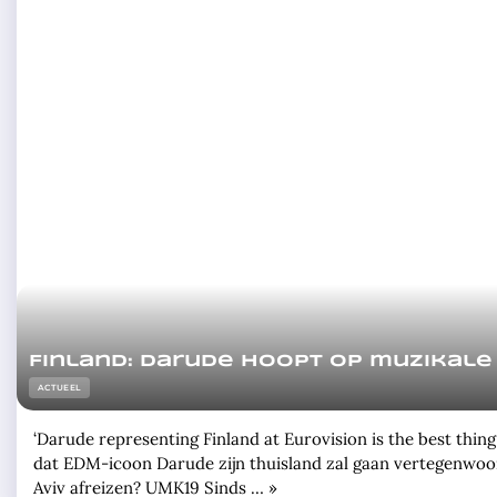
Finland: Darude hoopt op muzikale
ACTUEEL
‘Darude representing Finland at Eurovision is the best thin
dat EDM-icoon Darude zijn thuisland zal gaan vertegenwoord
Aviv afreizen? UMK19 Sinds … »