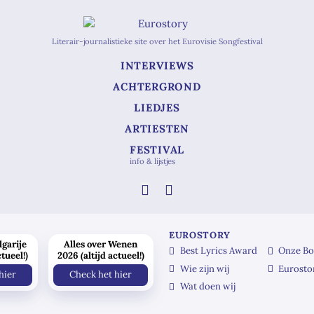
Literair-journalistieke site over het Eurovisie Songfestival
INTERVIEWS
ACHTERGROND
LIEDJES
ARTIESTEN
FESTIVAL
info & lijstjes
EUROSTORY
lgarije
Alles over Wenen
Best Lyrics Award
Onze Bo
ctueel!)
2026 (altijd actueel!)
Wie zijn wij
Eurosto
hier
Check het hier
Wat doen wij