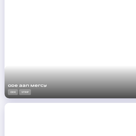
Ode aan Mercy
ODE
STRIP