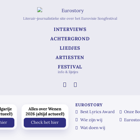
Literair-journalistieke site over het Eurovisie Songfestival
INTERVIEWS
ACHTERGROND
LIEDJES
ARTIESTEN
FESTIVAL
info & lijstjes
EUROSTORY
lgarije
Alles over Wenen
Best Lyrics Award
Onze Bo
ctueel!)
2026 (altijd actueel!)
Wie zijn wij
Eurosto
hier
Check het hier
Wat doen wij