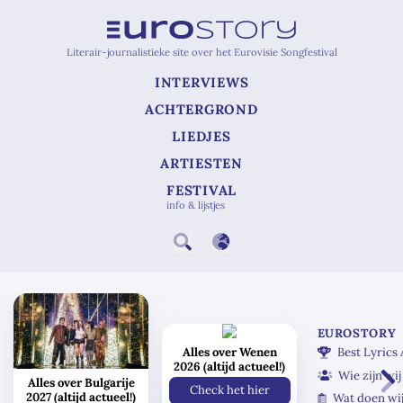
Literair-journalistieke site over het Eurovisie Songfestival
INTERVIEWS
ACHTERGROND
LIEDJES
ARTIESTEN
FESTIVAL
info & lijstjes
EUROSTORY
Alles over Wenen
Best Lyrics
2026 (altijd actueel!)
Wie zijn wij
Alles over Bulgarije
Check het hier
2027 (altijd actueel!)
Wat doen wi