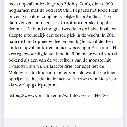
meest opvallende: de groep Zdob și Zdub, die in 1999
nog samen met de Red Hot Chili Peppers het Rode Plein
onveilig maakte, zong het vrolijke
Boonika Bate Toba
dat evenveel betekent als ‘Grootmoeder slaat op de
drum-a’. De band eindigde tweede in de halve finale en
sleepte uiteindelijk een zesde plek in de wacht. In
2011
nam de band opnieuw deel en eindigde twaalfde. Een
andere opvallende deelnemer was zanger
Arsenium
. Hij
vertegenwoordigde het land in 2006 maar werd vooral
bekend als een van de vertolkers van de monsterhit
Dragostea din tei
. De laatste drie jaar gaat het de
Moldaviërs beduidend minder voor de wind. Drie keer
op rij miste het de finale met
Falling stars
van Lidia Isac
als voorlopig dieptepunt.
https://www.youtube.com/watch?v=yCxrkH-IZvk