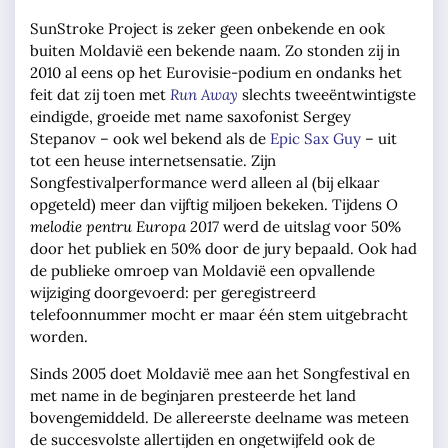
SunStroke Project is zeker geen onbekende en ook
buiten Moldavië een bekende naam. Zo stonden zij in
2010 al eens op het Eurovisie-podium en ondanks het
feit dat zij toen met
Run Away
slechts tweeëntwintigste
eindigde, groeide met name saxofonist Sergey
Stepanov – ook wel bekend als de
Epic Sax Guy
– uit
tot een heuse internetsensatie. Zijn
Songfestivalperformance werd alleen al (bij elkaar
opgeteld) meer dan vijftig miljoen bekeken. Tijdens
O
melodie pentru Europa 2017
werd de uitslag voor 50%
door het publiek en 50% door de jury bepaald. Ook had
de publieke omroep van Moldavië een opvallende
wijziging doorgevoerd: per geregistreerd
telefoonnummer mocht er maar één stem uitgebracht
worden.
Sinds 2005 doet Moldavië mee aan het Songfestival en
met name in de beginjaren presteerde het land
bovengemiddeld. De allereerste deelname was meteen
de succesvolste allertijden en ongetwijfeld ook de