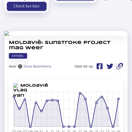
Check het hier
Moldavië: SunStroke Project
mag weer
ACTUEEL
door
Dave Boomkens
Deel dit op
Moldavië