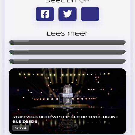
Deel dit op
Moldavië: viermaal is scheepsrecht voor
Lidia
Lees meer
ACTUEEL
Moldavië zet vrolijkheid voort
ACTUEEL
Moldavië: de aanhouder wint
ACTUEEL
Startvolgorde van finale bekend, OG3NE
als zesde
ACTUEEL