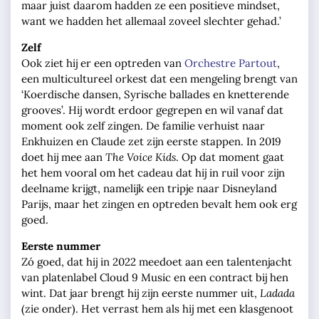
maar juist daarom hadden ze een positieve mindset,
want we hadden het allemaal zoveel slechter gehad.’
Zelf
Ook ziet hij er een optreden van
Orchestre Partout
,
een multicultureel orkest dat een mengeling brengt van
‘Koerdische dansen, Syrische ballades en knetterende
grooves’. Hij wordt erdoor gegrepen en wil vanaf dat
moment ook zelf zingen. De familie verhuist naar
Enkhuizen en Claude zet zijn eerste stappen. In 2019
doet hij mee aan
The Voice Kids
. Op dat moment gaat
het hem vooral om het cadeau dat hij in ruil voor zijn
deelname krijgt, namelijk een tripje naar Disneyland
Parijs, maar het zingen en optreden bevalt hem ook erg
goed.
Eerste nummer
Zó goed, dat hij in 2022 meedoet aan een talentenjacht
van platenlabel Cloud 9 Music en een contract bij hen
wint. Dat jaar brengt hij zijn eerste nummer uit,
Ladada
(zie onder). Het verrast hem als hij met een klasgenoot