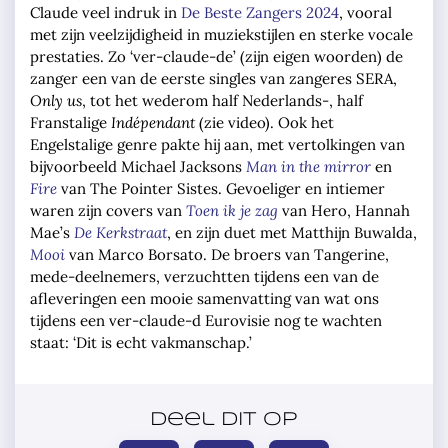
Claude veel indruk in
De Beste Zangers 2024
, vooral
met zijn veelzijdigheid in muziekstijlen en sterke vocale
prestaties. Zo ‘ver-claude-de’ (zijn eigen woorden) de
zanger een van de eerste singles van zangeres SERA,
Only us
, tot het wederom half Nederlands-, half
Franstalige
Indépendant
(zie video). Ook het
Engelstalige genre pakte hij aan, met vertolkingen van
bijvoorbeeld Michael Jacksons
Man in the mirror
en
Fire
van The Pointer Sistes. Gevoeliger en intiemer
waren zijn covers van
Toen ik je zag
van Hero, Hannah
Mae’s
De
Kerkstraat
, en zijn duet met Matthijn Buwalda,
Mooi
van Marco Borsato. De broers van Tangerine,
mede-deelnemers, verzuchtten tijdens een van de
afleveringen een mooie samenvatting van wat ons
tijdens een ver-claude-d Eurovisie nog te wachten
staat: ‘Dit is echt vakmanschap.’
Deel dit op