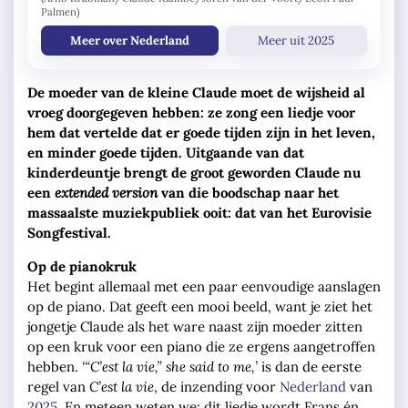
Palmen)
Meer over Nederland
Meer uit 2025
De moeder van de kleine Claude moet de wijsheid al
vroeg doorgegeven hebben: ze zong een liedje voor
hem dat vertelde dat er goede tijden zijn in het leven,
en minder goede tijden. Uitgaande van dat
kinderdeuntje brengt de groot geworden Claude nu
een
extended version
van die boodschap naar het
massaalste muziekpubliek ooit: dat van het Eurovisie
Songfestival.
Op de pianokruk
Het begint allemaal met een paar eenvoudige aanslagen
op de piano. Dat geeft een mooi beeld, want je ziet het
jongetje Claude als het ware naast zijn moeder zitten
op een kruk voor een piano die ze ergens aangetroffen
hebben.
‘“C’est la vie,” she said to me,’
is dan de eerste
regel van
C’est la vie
, de inzending voor
Nederland
van
2025
. En meteen weten we: dit liedje wordt Frans én