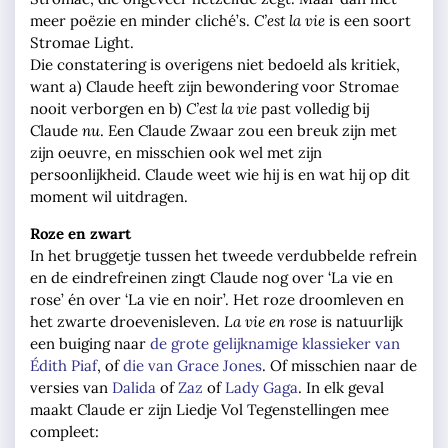
meer poëzie en minder cliché’s.
C’est la vie
is een soort
Stromae Light.
Die constatering is overigens niet bedoeld als kritiek,
want a) Claude heeft zijn bewondering voor Stromae
nooit verborgen en b)
C’est la vie
past volledig bij
Claude
nu
. Een Claude Zwaar zou een breuk zijn met
zijn oeuvre, en misschien ook wel met zijn
persoonlijkheid. Claude weet wie hij is en wat hij op dit
moment wil uitdragen.
Roze en zwart
In het bruggetje tussen het tweede verdubbelde refrein
en de eindrefreinen zingt Claude nog over ‘La vie en
rose’ én over ‘La vie en noir’. Het roze droomleven en
het zwarte droevenisleven.
La vie en rose
is natuurlijk
een buiging naar
de grote gelijknamige klassieker van
Édith Piaf
, of
die van Grace Jones
. Of misschien naar de
versies van
Dalida
of
Zaz
of
Lady Gaga
. In elk geval
maakt Claude er zijn Liedje Vol Tegenstellingen mee
compleet: