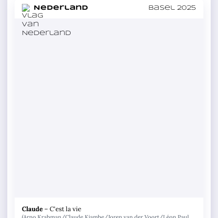
in
Nederland
Basel 2025
Claude
–
C'est la vie
(Arno Krabman/Claude Kiambe/Joren van der Voort/Léon Paul