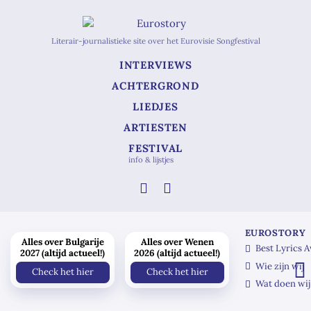
Literair-journalistieke site over het Eurovisie Songfestival
INTERVIEWS
ACHTERGROND
LIEDJES
ARTIESTEN
FESTIVAL
info & lijstjes
EUROSTORY
Alles over Bulgarije
Alles over Wenen
Best Lyrics 
2027 (altijd actueel!)
2026 (altijd actueel!)
Wie zijn wij
Check het hier
Check het hier
Wat doen wij