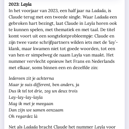
2023:
Layla
In het voorjaar van 2023, een half jaar na
Ladada
, is
Claude terug met een tweede single. Waar
Ladada
een
gebroken hart bezingt, laat Claude in
Layla
horen ook
te kunnen spelen, met thematiek en met taal. De titel
komt voort uit een songtekstprobleempje: Claude en
zijn twee vaste schrijfpartners wilden iets met de
‘lay’
-
klank, maar kwamen niet tot goede woorden, tot een
van hen er simpelweg de naam Layla van maakt. Het
nummer vervlecht opnieuw het Frans en Nederlands
met elkaar, soms binnen een en dezelfde zin:
Iedereen zit je achterna
Maar je suis different, ben anders, ja
Dus ik tel tot drie, zeg un deux trois
Lay-lay-lay-layla
Mag ik met je meegaan
Dan zijn we samen eenzaam
Oh regardez là
Net als
Ladada
bracht Claude het nummer
Layla
voor