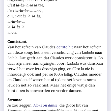
C’est la-la-la-la la vie,
c’est la-la-la-la la vie,
oui, c’est la-la-la-la,
la-la-la-la,
la-la-la-la,
la vie.
Consistent
Van het refrein van Claudes
eerste hit
naar het refrein
van deze song: het is een verschuiving van
Ladada
naar
Lalala
. Dat geeft aan dat Claudes werk consistent is. En
daar zijn meer aanwijzingen voor:
Ladada
was dansbaar
terwijl het over iets droevigs ging, en
C’est la vie
is
inhoudelijk ook niet per se 100% lollig. Claudes moeder
en Claude zelf weten het al tijden: het leven is soms
leuk en net zo vaak niet. Maar het enige wat je dan
kunt doen is aanvaarden en verder dansen.
Stromae
Je zou zeggen:
Alors on danse
, die grote hit van
Stromae, die ongeveer hetzelfde zegt. Maar dan met