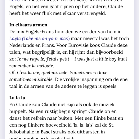
Engels, en het een gaat rijmen op het andere, Claude
heeft het weer flink met elkaar verstrengeld.
In elkaars armen
De mix Engels-Frans hoorden we eerder van hem in
Layla (Take me on your way)
maar meestal was het toch
Nederlands en Frans. Voor Eurovisie koos Claude deze
talen, wat begrijpelijk is, en hij rijmt dan bijvoorbeeld
zo:
Je me rapelle, j’étais petit – I was just a litlle boy but I
remember la mélodie.
Of:
C’est la vie, quel miracle!
Sometimes in love,
sometimes misérable
. Die vrolijke inspanning om de ene
taal in de armen van de andere te leggen is speels.
La la la
En Claude zou Claude niet zijn als ook de muziek
huppelt. Na een rustig begin springt Claude op en
danst het refrein naar buiten. Met een flinke beat en
een nog flinkere hoeveelheid ‘la-la-la’s’ zal de St.
Jakobshalle in Basel straks ook uitbarsten in
ongecompliceerde vrolijkheid: