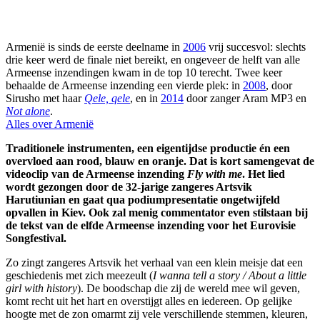
Armenië is sinds de eerste deelname in
2006
vrij succesvol: slechts
drie keer werd de finale niet bereikt, en ongeveer de helft van alle
Armeense inzendingen kwam in de top 10 terecht. Twee keer
behaalde de Armeense inzending een vierde plek: in
2008
, door
Sirusho met haar
Qele, qele
, en in
2014
door zanger Aram MP3 en
Not alone
.
Alles over Armenië
Traditionele instrumenten, een eigentijdse productie én een
overvloed aan rood, blauw en oranje. Dat is kort samengevat de
videoclip van de Armeense inzending
Fly with me
. Het lied
wordt gezongen door de 32-jarige zangeres Artsvik
Harutiunian en gaat qua podiumpresentatie ongetwijfeld
opvallen in Kiev. Ook zal menig commentator even stilstaan bij
de tekst van de elfde Armeense inzending voor het Eurovisie
Songfestival.
Zo zingt zangeres Artsvik het verhaal van een klein meisje dat een
geschiedenis met zich meezeult (
I wanna tell a story / About a little
girl with history
). De boodschap die zij de wereld mee wil geven,
komt recht uit het hart en overstijgt alles en iedereen. Op gelijke
hoogte met de zon omarmt zij vele verschillende stemmen, kleuren,