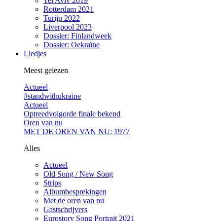
Tel Aviv 2019
Rotterdam 2021
Turijn 2022
Liverpool 2023
Dossier: Finlandweek
Dossier: Oekraïne
Liedjes
Meest gelezen
Actueel
#standwithukraine
Actueel
Optreedvolgorde finale bekend
Oren van nu
MET DE OREN VAN NU: 1977
Alles
Actueel
Old Song / New Song
Strips
Albumbesprekingen
Met de oren van nu
Gastschrijvers
Eurostory Song Portrait 2021