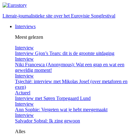
Literair-journalistieke site over het Eurovisie Songfestival
Interviews
Meest gelezen
Interview
Interview Gjon’s Tears: dit is de grootste uitdaging
Interview
Niki Francesca (Anonymous): Wat een grap en wat een
geweldig moment!
Interview
Tsjechië: interview met Mikolas Josef (over metaforen en
exen)
Actueel
Interview met Søren Torpegaard Lund
Interview
Ann Sophie: Vergeten wat je hebt meegemaakt
Interview
Salvador Sobral: Ik zing gewoon
Alles