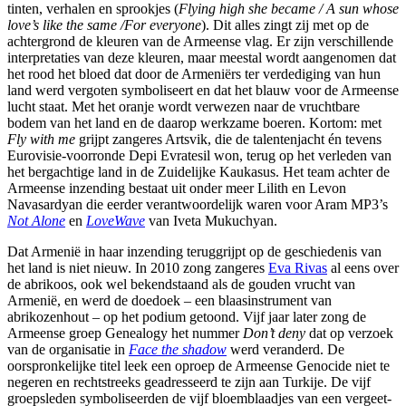
tinten, verhalen en sprookjes (
Flying high she became / A sun whose
love’s like the same /For everyone
). Dit alles zingt zij met op de
achtergrond de kleuren van de Armeense vlag. Er zijn verschillende
interpretaties van deze kleuren, maar meestal wordt aangenomen dat
het rood het bloed dat door de Armeniërs ter verdediging van hun
land werd vergoten symboliseert en dat het blauw voor de Armeense
lucht staat. Met het oranje wordt verwezen naar de vruchtbare
bodem van het land en de daarop werkzame boeren. Kortom: met
Fly with me
grijpt zangeres Artsvik, die de talentenjacht én tevens
Eurovisie-voorronde Depi Evratesil won, terug op het verleden van
het bergachtige land in de Zuidelijke Kaukasus. Het team achter de
Armeense inzending bestaat uit onder meer Lilith en Levon
Navasardyan die eerder verantwoordelijk waren voor Aram MP3’s
Not Alone
en
LoveWave
van Iveta Mukuchyan.
Dat Armenië in haar inzending teruggrijpt op de geschiedenis van
het land is niet nieuw. In 2010 zong zangeres
Eva Rivas
al eens over
de abrikoos, ook wel bekendstaand als de gouden vrucht van
Armenië, en werd de doedoek – een blaasinstrument van
abrikozenhout – op het podium getoond. Vijf jaar later zong de
Armeense groep Genealogy het nummer
Don’t deny
dat op verzoek
van de organisatie in
Face the shadow
werd veranderd. De
oorspronkelijke titel leek een oproep de Armeense Genocide niet te
negeren en rechtstreeks geadresseerd te zijn aan Turkije. De vijf
groepsleden symboliseerden de vijf bloemblaadjes van een vergeet-