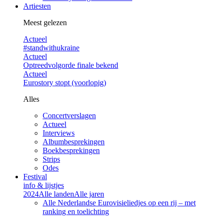
Artiesten
Meest gelezen
Actueel
#standwithukraine
Actueel
Optreedvolgorde finale bekend
Actueel
Eurostory stopt (voorlopig)
Alles
Concertverslagen
Actueel
Interviews
Albumbesprekingen
Boekbesprekingen
Strips
Odes
Festival
info & lijstjes
2024
Alle landen
Alle jaren
Alle Nederlandse Eurovisieliedjes op een rij – met
ranking en toelichting