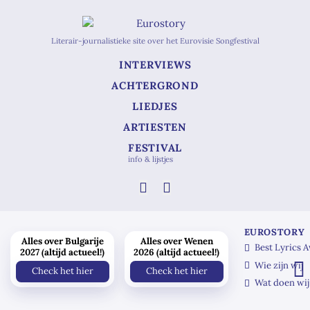
Literair-journalistieke site over het Eurovisie Songfestival
INTERVIEWS
ACHTERGROND
LIEDJES
ARTIESTEN
FESTIVAL
info & lijstjes
EUROSTORY
Alles over Bulgarije
Alles over Wenen
Best Lyrics 
2027 (altijd actueel!)
2026 (altijd actueel!)
Wie zijn wij
Check het hier
Check het hier
Wat doen wij