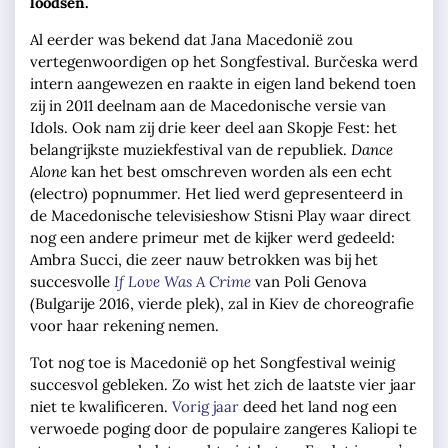
loodsen.
Al eerder was bekend dat Jana Macedonië zou
vertegenwoordigen op het Songfestival. Burčeska werd
intern aangewezen en raakte in eigen land bekend toen
zij in 2011 deelnam aan de Macedonische versie van
Idols. Ook nam zij drie keer deel aan Skopje Fest: het
belangrijkste muziekfestival van de republiek.
Dance
Alone
kan het best omschreven worden als een echt
(electro) popnummer. Het lied werd gepresenteerd in
de Macedonische televisieshow Stisni Play waar direct
nog een andere primeur met de kijker werd gedeeld:
Ambra Succi, die zeer nauw betrokken was bij het
succesvolle
If Love Was A Crime
van Poli Genova
(Bulgarije 2016, vierde plek), zal in Kiev de choreografie
voor haar rekening nemen.
Tot nog toe is Macedonië op het Songfestival weinig
succesvol gebleken. Zo wist het zich de laatste vier jaar
niet te kwalificeren.
Vorig jaar
deed het land nog een
verwoede poging door de populaire zangeres Kaliopi te