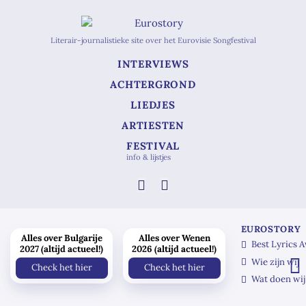
Literair-journalistieke site over het Eurovisie Songfestival
INTERVIEWS
ACHTERGROND
LIEDJES
ARTIESTEN
FESTIVAL
info & lijstjes
EUROSTORY
Alles over Bulgarije
Alles over Wenen
Best Lyrics 
2027 (altijd actueel!)
2026 (altijd actueel!)
Wie zijn wij
Check het hier
Check het hier
Wat doen wij