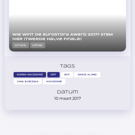
Wie wint de Eurostory Award 2017? STEM
HIER (Tweede Halve Finale)
ACTUEEL
ARTIKEL
Tags
NOORD-MACEDONIË
2017
2017
DANCE ALONE!
JANA BURCESKA
MACEDONIË
Datum
10 maart 2017