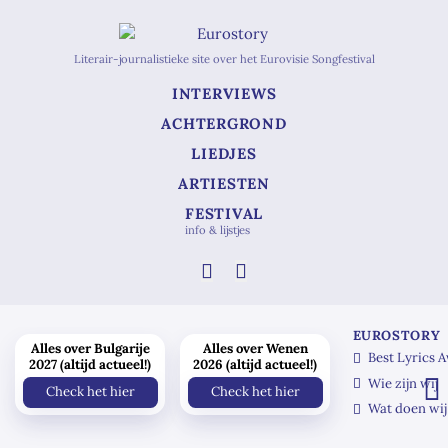
Literair-journalistieke site over het Eurovisie Songfestival
INTERVIEWS
ACHTERGROND
LIEDJES
ARTIESTEN
FESTIVAL
info & lijstjes
EUROSTORY
Alles over Bulgarije
Alles over Wenen
Best Lyrics 
2027 (altijd actueel!)
2026 (altijd actueel!)
Wie zijn wij
Check het hier
Check het hier
Wat doen wij