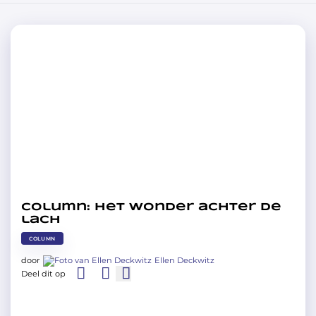
Column: Het wonder achter de
lach
COLUMN
door
Ellen Deckwitz
Deel dit op