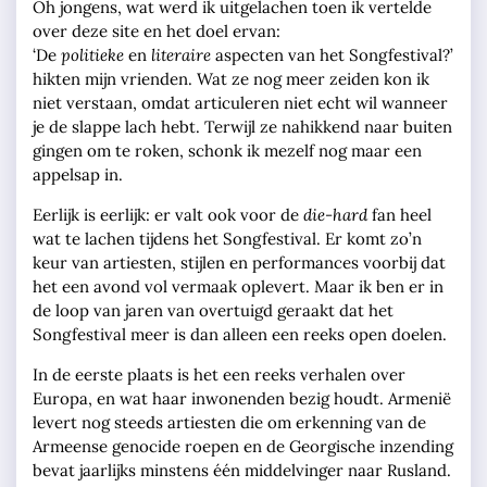
Oh jongens, wat werd ik uitgelachen toen ik vertelde
over deze site en het doel ervan:
‘De
politieke
en
literaire
aspecten van het Songfestival?’
hikten mijn vrienden. Wat ze nog meer zeiden kon ik
niet verstaan, omdat articuleren niet echt wil wanneer
je de slappe lach hebt. Terwijl ze nahikkend naar buiten
gingen om te roken, schonk ik mezelf nog maar een
appelsap in.
Eerlijk is eerlijk: er valt ook voor de
die-hard
fan heel
wat te lachen tijdens het Songfestival. Er komt zo’n
keur van artiesten, stijlen en performances voorbij dat
het een avond vol vermaak oplevert. Maar ik ben er in
de loop van jaren van overtuigd geraakt dat het
Songfestival meer is dan alleen een reeks open doelen.
In de eerste plaats is het een reeks verhalen over
Europa, en wat haar inwonenden bezig houdt. Armenië
levert nog steeds artiesten die om erkenning van de
Armeense genocide roepen en de Georgische inzending
bevat jaarlijks minstens één middelvinger naar Rusland.