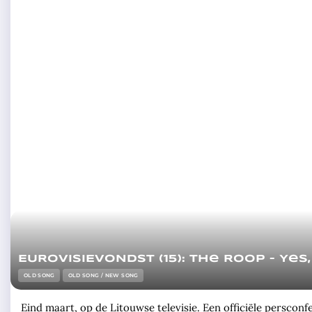
EUROVISIEVONDST (15): The Roop – Yes,
OLD SONG
OLD SONG / NEW SONG
Eind maart, op de Litouwse televisie. Een officiële persco