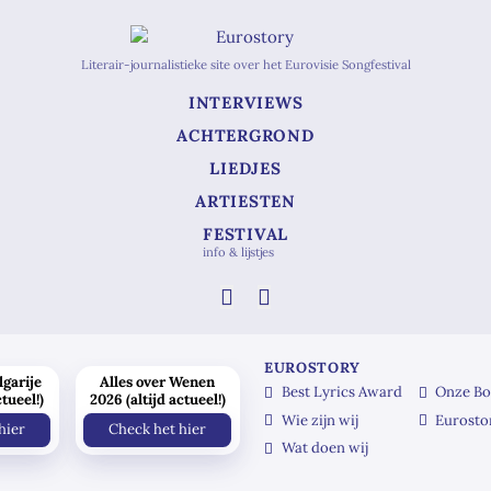
Literair-journalistieke site over het Eurovisie Songfestival
INTERVIEWS
ACHTERGROND
LIEDJES
ARTIESTEN
FESTIVAL
info & lijstjes
EUROSTORY
lgarije
Alles over Wenen
Best Lyrics Award
Onze Bo
ctueel!)
2026 (altijd actueel!)
Wie zijn wij
Eurosto
hier
Check het hier
Wat doen wij