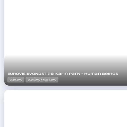
EUROVISIEVONDST (11): Karin Park – Human beings
OLD SONG
OLD SONG / NEW SONG