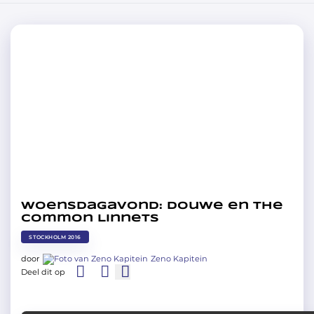
Woensdagavond: Douwe en The
Common Linnets
STOCKHOLM 2016
door
Zeno Kapitein
Deel dit op