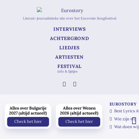
Literair-journalistieke site over het Eurovisie Songfestival
INTERVIEWS
ACHTERGROND
LIEDJES
ARTIESTEN
FESTIVAL
info & lijstjes
EUROSTORY
Alles over Bulgarije
Alles over Wenen
Best Lyrics 
2027 (altijd actueel!)
2026 (altijd actueel!)
Wie zijn wij
Check het hier
Check het hier
Wat doen wij