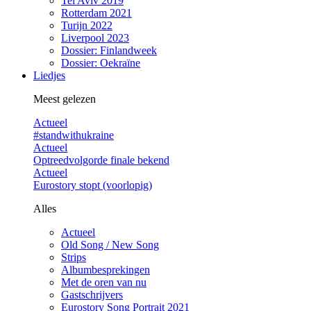
Tel Aviv 2019
Rotterdam 2021
Turijn 2022
Liverpool 2023
Dossier: Finlandweek
Dossier: Oekraïne
Liedjes
Meest gelezen
Actueel
#standwithukraine
Actueel
Optreedvolgorde finale bekend
Actueel
Eurostory stopt (voorlopig)
Alles
Actueel
Old Song / New Song
Strips
Albumbesprekingen
Met de oren van nu
Gastschrijvers
Eurostory Song Portrait 2021