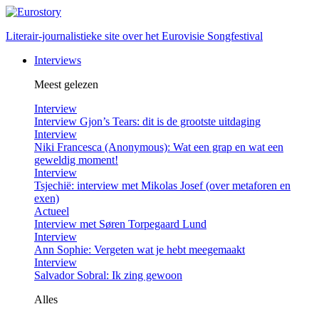
Literair-journalistieke site over het Eurovisie Songfestival
Interviews
Meest gelezen
Interview
Interview Gjon’s Tears: dit is de grootste uitdaging
Interview
Niki Francesca (Anonymous): Wat een grap en wat een
geweldig moment!
Interview
Tsjechië: interview met Mikolas Josef (over metaforen en
exen)
Actueel
Interview met Søren Torpegaard Lund
Interview
Ann Sophie: Vergeten wat je hebt meegemaakt
Interview
Salvador Sobral: Ik zing gewoon
Alles