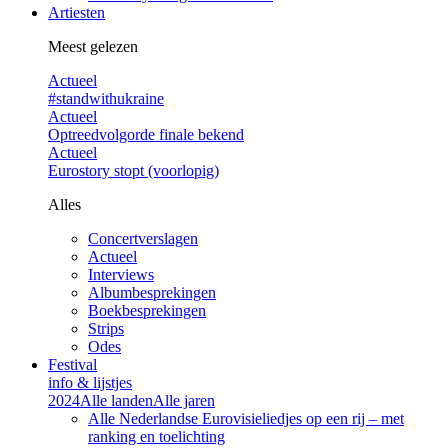
Artiesten
Meest gelezen
Actueel
#standwithukraine
Actueel
Optreedvolgorde finale bekend
Actueel
Eurostory stopt (voorlopig)
Alles
Concertverslagen
Actueel
Interviews
Albumbesprekingen
Boekbesprekingen
Strips
Odes
Festival
info & lijstjes
2024
Alle landen
Alle jaren
Alle Nederlandse Eurovisieliedjes op een rij – met
ranking en toelichting