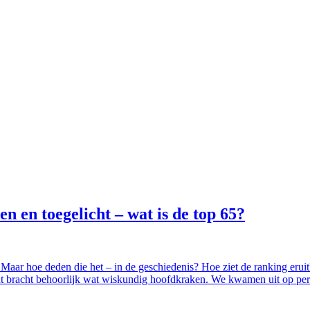
n en toegelicht – wat is de top 65?
. Maar hoe deden die het – in de geschiedenis? Hoe ziet de ranking erui
Dat bracht behoorlijk wat wiskundig hoofdkraken. We kwamen uit op pe