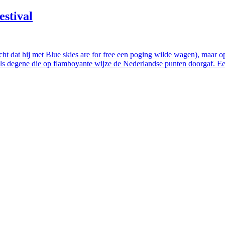
stival
ht dat hij met Blue skies are for free een poging wilde wagen), maar op
n als degene die op flamboyante wijze de Nederlandse punten doorgaf. 