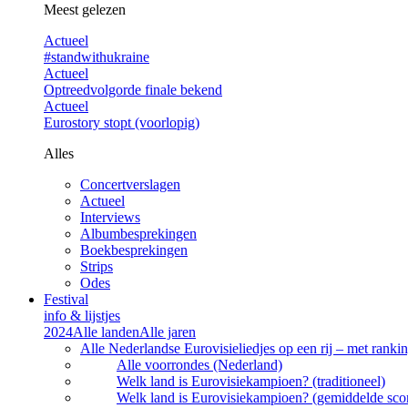
Meest gelezen
Actueel
#standwithukraine
Actueel
Optreedvolgorde finale bekend
Actueel
Eurostory stopt (voorlopig)
Alles
Concertverslagen
Actueel
Interviews
Albumbesprekingen
Boekbesprekingen
Strips
Odes
Festival
info & lijstjes
2024
Alle landen
Alle jaren
Alle Nederlandse Eurovisieliedjes op een rij – met rankin
Alle voorrondes (Nederland)
Welk land is Eurovisiekampioen? (traditioneel)
Welk land is Eurovisiekampioen? (gemiddelde sco