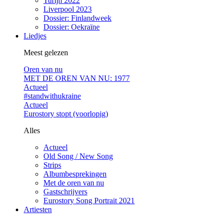
Turijn 2022
Liverpool 2023
Dossier: Finlandweek
Dossier: Oekraïne
Liedjes
Meest gelezen
Oren van nu
MET DE OREN VAN NU: 1977
Actueel
#standwithukraine
Actueel
Eurostory stopt (voorlopig)
Alles
Actueel
Old Song / New Song
Strips
Albumbesprekingen
Met de oren van nu
Gastschrijvers
Eurostory Song Portrait 2021
Artiesten