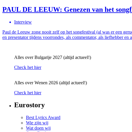
PAUL DE LEEUW: Genezen van het songfe
Interview
Paul de Leeuw zong nooit zelf op het songfestival (al was er een geruc
en presentator tijdens voorrondes, als commentator, als liefhebber e
Alles over Bulgarije 2027 (altijd actueel!)
Check het hier
Alles over Wenen 2026 (altijd actueel!)
Check het hier
Eurostory
Best Lyrics Award
Wie zijn wij
Wat doen wij