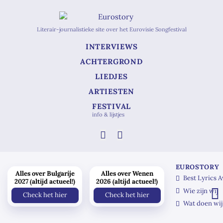
Literair-journalistieke site over het Eurovisie Songfestival
INTERVIEWS
ACHTERGROND
LIEDJES
ARTIESTEN
FESTIVAL
info & lijstjes
EUROSTORY
Alles over Bulgarije
Alles over Wenen
Best Lyrics 
2027 (altijd actueel!)
2026 (altijd actueel!)
Wie zijn wij
Check het hier
Check het hier
Wat doen wij