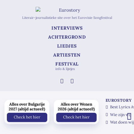
Literair-journalistieke site over het Eurovisie Songfestival
INTERVIEWS
ACHTERGROND
LIEDJES
ARTIESTEN
FESTIVAL
info & lijstjes
EUROSTORY
Alles over Bulgarije
Alles over Wenen
Best Lyrics 
2027 (altijd actueel!)
2026 (altijd actueel!)
Wie zijn wij
Check het hier
Check het hier
Wat doen wij