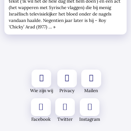
tekst (‘Ik wil het de hele dag met hem doen’) en een act
(het wapperen met Syrische vlaggen) die bij menig
Israëlisch televisiekijker het bloed onder de nagels
vandaan haalde. Negentien jaar later is hij – Roy
‘Chicky’ Arad (1977) … »
Wie zijn wij
Privacy
Mailen
Facebook
Twitter
Instagram