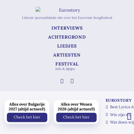
Literair-journalistieke site over het Eurovisie Songfestival
INTERVIEWS
ACHTERGROND
LIEDJES
ARTIESTEN
FESTIVAL
info & lijstjes
EUROSTORY
Alles over Bulgarije
Alles over Wenen
Best Lyrics 
2027 (altijd actueel!)
2026 (altijd actueel!)
Wie zijn wij
Check het hier
Check het hier
Wat doen wij