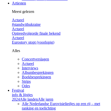
Artiesten
Meest gelezen
Actueel
#standwithukraine
Actueel
Optreedvolgorde finale bekend
Actueel
Eurostory stopt (voorlopig)
Alles
Concertverslagen
Actueel
Interviews
Albumbesprekingen
Boekbesprekingen
Strips
Odes
Festival
info & lijstjes
2024
Alle landen
Alle jaren
Alle Nederlandse Eurovisieliedjes op een rij – met
ranking en toelichting