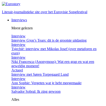
Literair-journalistieke site over het Eurovisie Songfestival
Interviews
Meest gelezen
Interview
Interview Gjon’s Tears: dit is de grootste uitdaging
Interview
Tsjechië: interview met Mikolas Josef (over metaforen en
exen)
Interview
Niki Francesca (Anonymous): Wat een grap en wat een
geweldig moment!
Actueel
Interview met Søren Torpegaard Lund
Interview
Ann Sophie: Vergeten wat je hebt meegemaakt
Interview
Salvador Sobral: Ik zing gewoon
Alles