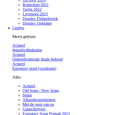
Tel Aviv 2019
Rotterdam 2021
Turijn 2022
Liverpool 2023
Dossier: Finlandweek
Dossier: Oekraïne
Liedjes
Meest gelezen
Actueel
#standwithukraine
Actueel
Optreedvolgorde finale bekend
Actueel
Eurostory stopt (voorlopig)
Alles
Actueel
Old Song / New Song
Strips
Albumbesprekingen
Met de oren van nu
Gastschrijvers
Eurostory Song Portrait 2021